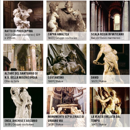
RATTO DI PROSERPINA
CAPRA AMALTEA
SCALA REGIA IN VATICANO
1621 | Gruppo scultoreo | 109
x 255 cm.
1615 | Gruppo scultoreo
Bassorilievo marmoreo
ALTARE DEL SANTUARIO DI
N.S. DELLA MISERICORDIA
COSTANTINO
DAVID
Olio su tela
1669 | Statua
1623 | Statua
MONUMENTO SEPOLCRALE DI
LA VERITÀ SVELATA DAL
ENEA, ANCHISE E ASCANIO
URBANO VIII
TEMPO
1618 | Gruppo scultoreo
1628 | Statua
1645 | Statua