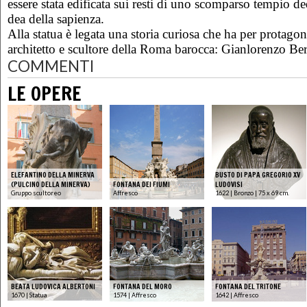
essere stata edificata sui resti di uno scomparso tempio d
dea della sapienza.
Alla statua è legata una storia curiosa che ha per protagon
architetto e scultore della Roma barocca: Gianlorenzo Ber
COMMENTI
LE OPERE
ELEFANTINO DELLA MINERVA
BUSTO DI PAPA GREGORIO XV
(PULCINO DELLA MINERVA)
FONTANA DEI FIUMI
LUDOVISI
Gruppo scultoreo
Affresco
1622 | Bronzo | 75 x 69 cm.
BEATA LUDOVICA ALBERTONI
FONTANA DEL MORO
FONTANA DEL TRITONE
1670 | Statua
1574 | Affresco
1642 | Affresco