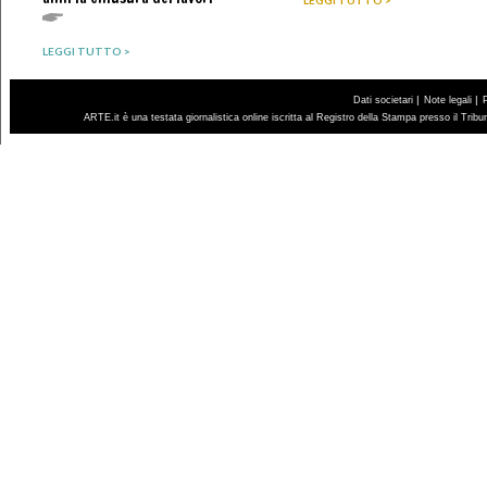
LEGGI TUTTO >
LEGGI TUTTO >
|
|
Dati societari
Note legali
ARTE.it è una testata giornalistica online iscritta al Registro della Stampa presso il Trib