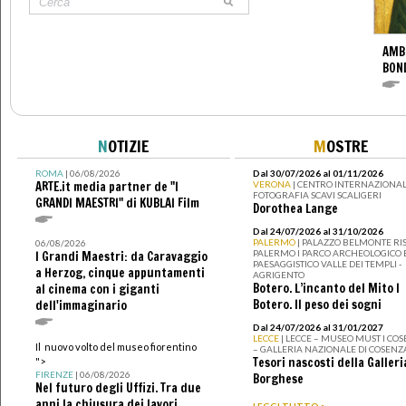
AMB
BON
N
OTIZIE
M
OSTRE
ROMA
| 06/08/2026
Dal 30/07/2026 al 01/11/2026
ARTE.it media partner de "I
VERONA
| CENTRO INTERNAZIONAL
FOTOGRAFIA SCAVI SCALIGERI
GRANDI MAESTRI" di KUBLAI Film
Dorothea Lange
Dal 24/07/2026 al 31/10/2026
PALERMO
| PALAZZO BELMONTE RIS
06/08/2026
PALERMO I PARCO ARCHEOLOGICO 
I Grandi Maestri: da Caravaggio
PAESAGGISTICO VALLE DEI TEMPLI -
a Herzog, cinque appuntamenti
AGRIGENTO
Botero. L’incanto del Mito I
al cinema con i giganti
Botero. Il peso dei sogni
dell'immaginario
Dal 24/07/2026 al 31/01/2027
LECCE
| LECCE – MUSEO MUST I CO
Il nuovo volto del museo fiorentino
– GALLERIA NAZIONALE DI COSENZ
Tesori nascosti della Galleri
">
FIRENZE
| 06/08/2026
Borghese
Nel futuro degli Uffizi. Tra due
anni la chiusura dei lavori