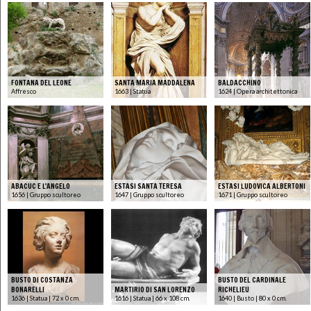
FONTANA DEL LEONE
SANTA MARIA MADDALENA
BALDACCHINO
Affresco
1663 | Statua
1624 | Opera architettonica
ABACUC E L'ANGELO
ESTASI SANTA TERESA
ESTASI LUDOVICA ALBERTONI
1656 | Gruppo scultoreo
1647 | Gruppo scultoreo
1671 | Gruppo scultoreo
BUSTO DI COSTANZA
BUSTO DEL CARDINALE
BONARELLI
MARTIRIO DI SAN LORENZO
RICHELIEU
1636 | Statua | 72 x 0 cm.
1616 | Statua | 66 x 108 cm.
1640 | Busto | 80 x 0 cm.