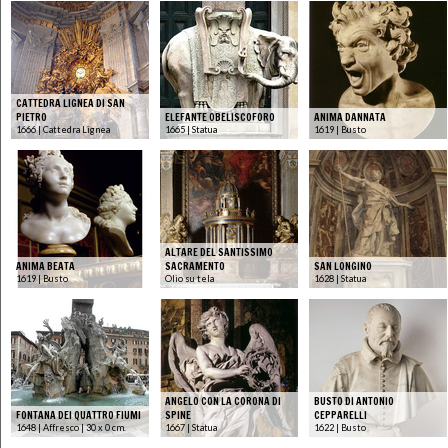
CATTEDRA LIGNEA DI SAN
PIETRO
ELEFANTE OBELISCOFORO
ANIMA DANNATA
1666 | Cattedra Lignea
1665 | Statua
1619 | Busto
ALTARE DEL SANTISSIMO
ANIMA BEATA
SACRAMENTO
SAN LONGINO
1619 | Busto
Olio su tela
1628 | Statua
ANGELO CON LA CORONA DI
BUSTO DI ANTONIO
FONTANA DEI QUATTRO FIUMI
SPINE
CEPPARELLI
1648 | Affresco | 30 x 0 cm.
1667 | Statua
1622 | Busto