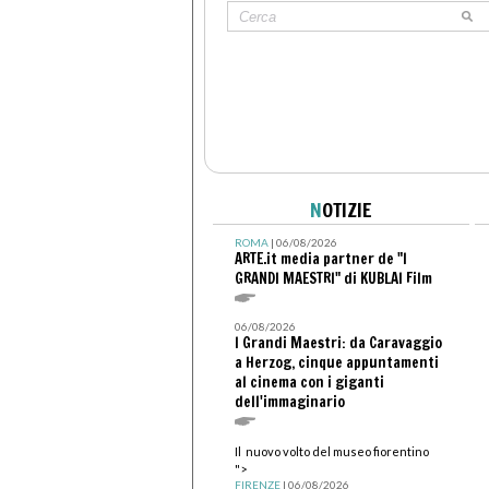
N
OTIZIE
ROMA
| 06/08/2026
ARTE.it media partner de "I
GRANDI MAESTRI" di KUBLAI Film
06/08/2026
I Grandi Maestri: da Caravaggio
a Herzog, cinque appuntamenti
al cinema con i giganti
dell'immaginario
Il nuovo volto del museo fiorentino
">
FIRENZE
| 06/08/2026