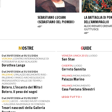
SEBASTIANO LUCIANI
LA BATTAGLIA DI PO
(SEBASTIANO DEL PIOMBO)
DELL'AMMIRAGLIO
ALDO RENATO (RENA
GUTTUSO)
M
OSTRE
G
UIDE
Dal 30/07/2026 al 01/11/2026
VENEZIA UNICA 2015
|
LUOGO
VERONA
| CENTRO INTERNAZIONALE DI
San Stae
FOTOGRAFIA SCAVI SCALIGERI
Dorothea Lange
CASERTA
|
LUOGO
Cerreto Sannita
Dal 24/07/2026 al 31/10/2026
PALERMO
| PALAZZO BELMONTE RISO -
MILANO
|
MONUMENTO
PALERMO I PARCO ARCHEOLOGICO E
Palazzo Marino
PAESAGGISTICO VALLE DEI TEMPLI -
AGRIGENTO
MILANO
|
MONUMENTO
Botero. L’incanto del Mito I
Casa Fontana Silvestri
Botero. Il peso dei sogni
LEGGI TUTTO >
Dal 24/07/2026 al 31/01/2027
LECCE
| LECCE – MUSEO MUST I COSENZA
– GALLERIA NAZIONALE DI COSENZA
Tesori nascosti della Galleria