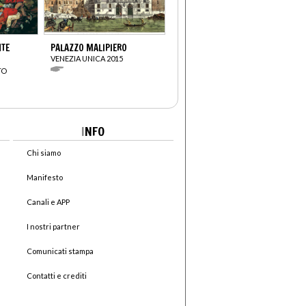
NTE
PALAZZO MALIPIERO
VENEZIA UNICA 2015
TO
I
NFO
Chi siamo
Manifesto
Canali e APP
I nostri partner
Comunicati stampa
Contatti e crediti