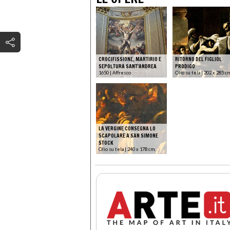
CROCIFISSIONE, MARTIRIO E
RITORNO DEL FIGLIOL
SEPOLTURA SANT'ANDREA
PRODIGO
1650 | Affresco
Olio su tela | 202 x 285 c
LA VERGINE CONSEGNA LO
SCAPOLARE A SAN SIMONE
STOCK
Olio su tela | 240 x 178 cm.