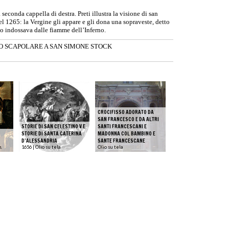
 seconda cappella di destra. Preti illustra la visione di san
l 1265: la Vergine gli appare e gli dona una sopraveste, detto
 lo indossava dalle fiamme dell’Inferno.
O SCAPOLARE A SAN SIMONE STOCK
CROCIFISSO ADORATO DA
SAN FRANCESCO E DA ALTRI
STORIE DI SAN CELESTINO V E
SANTI FRANCESCANI E
STORIE DI SANTA CATERINA
MADONNA COL BAMBINO E
D’ALESSANDRIA
SANTE FRANCESCANE
m.
1656 | Olio su tela
Olio su tela