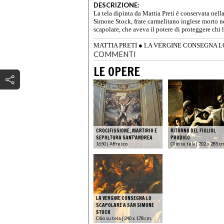
DESCRIZIONE:
La tela dipinta da Mattia Preti è conservata nella
Simone Stock, frate carmelitano inglese morto ne
scapolare, che aveva il potere di proteggere chi
MATTIA PRETI
●
LA VERGINE CONSEGNA L
COMMENTI
LE OPERE
CROCIFISSIONE, MARTIRIO E
RITORNO DEL FIGLIOL
SEPOLTURA SANT'ANDREA
PRODIGO
1650 | Affresco
Olio su tela | 202 x 285 c
LA VERGINE CONSEGNA LO
SCAPOLARE A SAN SIMONE
STOCK
Olio su tela | 240 x 178 cm.