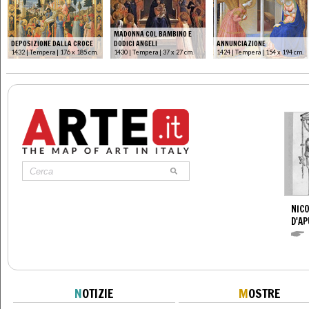
MADONNA COL BAMBINO E
DEPOSIZIONE DALLA CROCE
DODICI ANGELI
ANNUNCIAZIONE
1432 | Tempera | 176 x 185 cm.
1430 | Tempera | 37 x 27 cm.
1424 | Tempera | 154 x 194 cm.
NICO
D'AP
N
OTIZIE
M
OSTRE