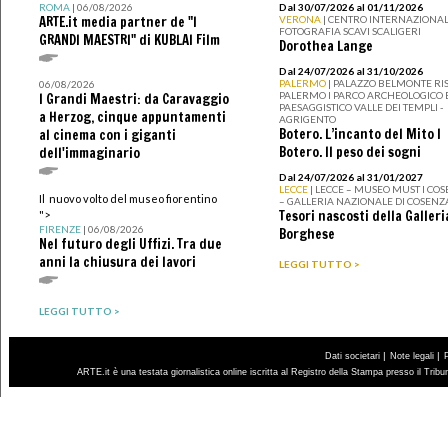
ROMA
| 06/08/2026
Dal 30/07/2026 al 01/11/2026
ARTE.it media partner de "I
VERONA
| CENTRO INTERNAZIONAL
FOTOGRAFIA SCAVI SCALIGERI
GRANDI MAESTRI" di KUBLAI Film
Dorothea Lange
Dal 24/07/2026 al 31/10/2026
PALERMO
| PALAZZO BELMONTE RIS
06/08/2026
PALERMO I PARCO ARCHEOLOGICO 
I Grandi Maestri: da Caravaggio
PAESAGGISTICO VALLE DEI TEMPLI -
a Herzog, cinque appuntamenti
AGRIGENTO
Botero. L’incanto del Mito I
al cinema con i giganti
Botero. Il peso dei sogni
dell'immaginario
Dal 24/07/2026 al 31/01/2027
LECCE
| LECCE – MUSEO MUST I CO
Il nuovo volto del museo fiorentino
– GALLERIA NAZIONALE DI COSENZ
Tesori nascosti della Galleri
">
FIRENZE
| 06/08/2026
Borghese
Nel futuro degli Uffizi. Tra due
anni la chiusura dei lavori
LEGGI TUTTO >
LEGGI TUTTO >
|
|
Dati societari
Note legali
ARTE.it è una testata giornalistica online iscritta al Registro della Stampa presso il Trib