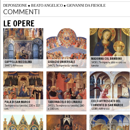
DEPOSIZIONE
●
BEATO ANGELICO
●
GIOVANNI DA FIESOLE
COMMENTI
LE OPERE
MADONNA COL BAMBINO
CAPPELLA NICCOLINA
GIUDIZIO UNIVERSALE
1450 | Tempera, olio e oro su
1447 | Affresco
1447 | Tempera su tavola
tavola
CICLO AFFRESCATO DEL
PALA DI SAN MARCO
TABERNACOLO DEI LINAIOLI
CONVENTO DI SAN MARCO
Tempera su tavola | 220 x 227
1432 | Tempera su tavola | 260
cm.
x 330 cm.
1338 | Affresco