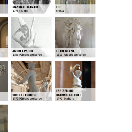
GIANMATTEO AMADEI
EBE
1776 | Busto
Statua
AMORE E PSICHE
LE TRE GRAZIE
1788 | Gruppo scultoreo
1813 | Gruppo scultoreo
EBE (BERLINO,
ORFEO ED EURIDICE
NATIONALGALERIE)
1775 | Gruppo scultoreo
1796 | Scultura