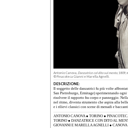
Antonio Canova,
Danzatrice col dito sul mento
, 1809,
© Pinacoteca Gianni e Marella Agnelli.
DESCRIZIONE:
Il soggetto delle danzatrici fu più volte affron
San Pietroburgo, Ermitage) sperimentando ogni v
risolvere il rapporto fra corpo e panneggio. Nella
nel ritmo, diventa strumento che aspira alla bell
e i rilievi classici con scene di menadi e baccanti
ANTONIO CANOVA
●
TORINO
●
PINACOTEC
TORINO
●
DANZATRICE CON DITO AL MEN
GIOVANNI E MARELLA AGNELLI
●
CANOVA 