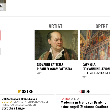
E)
ARTISTI
OPERE
GIOVANNI BATTISTA
CAPPELLA
PIRANESI (GIAMBATTISTA)
DELL'ANNUNCIAZION
CHIESA DI SAN DOM
M
OSTRE
G
UIDE
Dal 30/07/2026 al 01/11/2026
TORINO
|
OPERA
VERONA
| CENTRO INTERNAZIONALE DI
Madonna in trono con Bambino
FOTOGRAFIA SCAVI SCALIGERI
e due angeli (Madonna Gualino)
Dorothea Lange