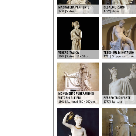
MADDALENA PENITENTE
DEDALO E ICARO
1794 | Statua
1779 | Statua
VENERE ITALICA
TESEO SUL MINOTAURO
1804 | Statua | 12 x 52 cm.
1781 | Gruppo scultoreo
MONUMENTO FUNERARIO DI
VITTORIO ALFIERI
PERSEO TRIONFANTE
1806 | Scultura | 480 x 360 cm.
1797 | Scultura