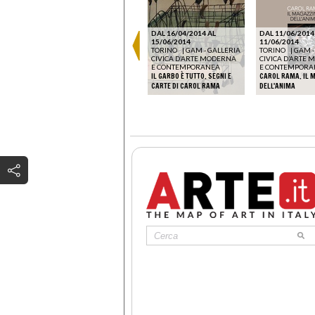
DAL 16/04/2014 AL
DAL 11/06/2014
DAL 02/04/2026 AL
15/06/2014
11/06/2014
RSEL
20/09/2026
TORINO
|
GAM - GALLERIA
TORINO
|
GAM -
ROMA
|
MAXXI ROMA
CIVICA D’ARTE MODERNA
CIVICA D’ARTE
-
TRAGICOMICA. PROSPETTIVE
E CONTEMPORANEA
E CONTEMPORA
00 –
SULL'ARTE ITALIANA DAL
IL GARBO È TUTTO. SEGNI E
CAROL RAMA. IL 
SECONDO NOVECENTO A OGGI
CARTE DI CAROL RAMA
DELL'ANIMA