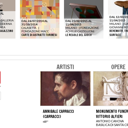
 AL
DAL 12/03/20
 GALLERIA
11/04/2015
DAL 26/07/2014 AL
DAL 20/02/2015 AL
 MODERNA
MILANO
|
GA
31/10/2014
11/04/2015
NEA
GIOVANNI BO
CALASETTA
|
MILANO
|
FONDAZIONE
MAGAZZINO
BEHEMOTH. TH
FONDAZIONE MACC
ACHILLE CASTIGLIONI
CARTE DI ASTRATTI TORINESI
LE REGOLE DEL GIOCO
SURFACE
ARTISTI
OPERE
ANNIBALE CARRACCI
MONUMENTO FUNERA
(CARRACCI)
VITTORIO ALFIERI
ANTONIO CANOVA
BASILICA DI SANTA 