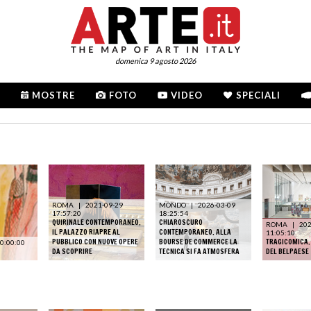
domenica 9 agosto 2026
MOSTRE
FOTO
VIDEO
SPECIALI
ROMA
|
2021-09-29
MONDO
|
2026-03-09
17:57:20
18:25:54
QUIRINALE CONTEMPORANEO.
CHIAROSCURO
ROMA
|
202
IL PALAZZO RIAPRE AL
CONTEMPORANEO. ALLA
11:05:10
PUBBLICO CON NUOVE OPERE
BOURSE DE COMMERCE LA
TRAGICOMICA
0:00:00
DA SCOPRIRE
TECNICA SI FA ATMOSFERA
DEL BELPAESE