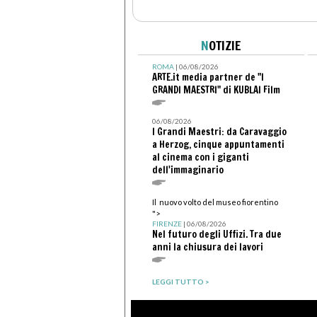
N
OTIZIE
ROMA
| 06/08/2026
ARTE.it media partner de "I
GRANDI MAESTRI" di KUBLAI Film
06/08/2026
I Grandi Maestri: da Caravaggio
a Herzog, cinque appuntamenti
al cinema con i giganti
dell'immaginario
Il nuovo volto del museo fiorentino
">
FIRENZE
| 06/08/2026
Nel futuro degli Uffizi. Tra due
anni la chiusura dei lavori
LEGGI TUTTO >