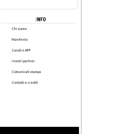
I
NFO
Chi siamo
Manifesto
Canali e APP
I nostri partner
Comunicati stampa
Contatti e crediti