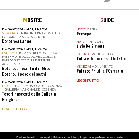
M
OSTRE
G
UIDE
Dal 30/07/2026 al 01/11/2026
LECCE
|
OPERA
VERONA
| CENTRO INTERNAZIONALE DI
Presepe
FOTOGRAFIA SCAVI SCALIGERI
Dorothea Lange
NAPOLI
|
NEGOZIO
Livio De Simone
Dal 24/07/2026 al 31/10/2026
PALERMO
| PALAZZO BELMONTE RISO -
CASERTA
|
MONUMENTO
PALERMO I PARCO ARCHEOLOGICO E
Volta ellittica e sottotetto
PAESAGGISTICO VALLE DEI TEMPLI -
AGRIGENTO
VENEZIA
|
MONUMENTO
Botero. L’incanto del Mito I
Palazzo Priuli all’Osmarin
Botero. Il peso dei sogni
LEGGI TUTTO >
Dal 24/07/2026 al 31/01/2027
LECCE
| LECCE – MUSEO MUST I COSENZA
– GALLERIA NAZIONALE DI COSENZA
Tesori nascosti della Galleria
Borghese
LEGGI TUTTO >
|
|
e
|
Dati societari
Note legali
Privacy
cookies
Aggiorna le preferenze sui cookie