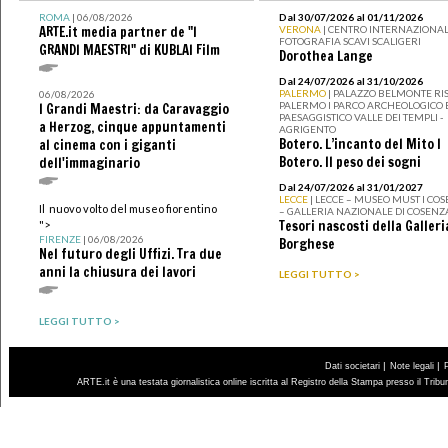
ROMA
| 06/08/2026
Dal 30/07/2026 al 01/11/2026
ARTE.it media partner de "I
VERONA
| CENTRO INTERNAZIONAL
FOTOGRAFIA SCAVI SCALIGERI
GRANDI MAESTRI" di KUBLAI Film
Dorothea Lange
Dal 24/07/2026 al 31/10/2026
PALERMO
| PALAZZO BELMONTE RIS
06/08/2026
PALERMO I PARCO ARCHEOLOGICO 
I Grandi Maestri: da Caravaggio
PAESAGGISTICO VALLE DEI TEMPLI -
a Herzog, cinque appuntamenti
AGRIGENTO
Botero. L’incanto del Mito I
al cinema con i giganti
Botero. Il peso dei sogni
dell'immaginario
Dal 24/07/2026 al 31/01/2027
LECCE
| LECCE – MUSEO MUST I CO
Il nuovo volto del museo fiorentino
– GALLERIA NAZIONALE DI COSENZ
Tesori nascosti della Galleri
">
FIRENZE
| 06/08/2026
Borghese
Nel futuro degli Uffizi. Tra due
anni la chiusura dei lavori
LEGGI TUTTO >
LEGGI TUTTO >
|
|
Dati societari
Note legali
ARTE.it è una testata giornalistica online iscritta al Registro della Stampa presso il Trib