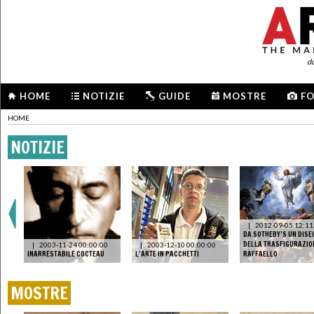
d
HOME
NOTIZIE
GUIDE
MOSTRE
F
HOME
NOTIZIE
,
|
2012-09-05 12:11
EL
DA SOTHEBY’S UN DISE
DELLA TRASFIGURAZION
|
2003-11-24 00:00:00
|
2003-12-10 00:00:00
INARRESTABILE COCTEAU
L’ARTE IN PACCHETTI
RAFFAELLO
MOSTRE