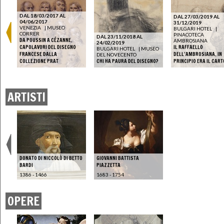
DAL 18/03/2017 AL
DAL 27/03/2019 AL
04/06/2017
31/12/2019
VENEZIA
|
MUSEO
BULGARI HOTEL
|
CORRER
PINACOTECA
DAL 23/11/2018 AL
DA POUSSIN A CÉZANNE.
AMBROSIANA
24/02/2019
CAPOLAVORI DEL DISEGNO
IL RAFFAELLO
BULGARI HOTEL
|
MUSEO
FRANCESE DALLA
DELL’AMBROSIANA. IN
DEL NOVECENTO
COLLEZIONE PRAT
CHI HA PAURA DEL DISEGNO?
PRINCIPIO ERA IL CAR
ARTISTI
DONATO DI NICCOLÒ DI BETTO
GIOVANNI BATTISTA
BARDI
PIAZZETTA
1386 - 1466
1683 - 1754
OPERE