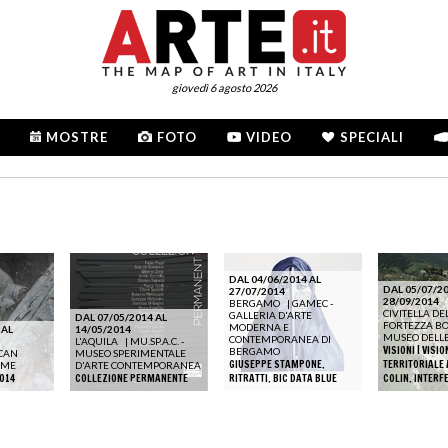
giovedì 6 agosto 2026
MOSTRE
FOTO
VIDEO
SPECIALI
DAL 04/06/2014 AL
DAL 05/07/20
27/07/2014
28/09/2014
BERGAMO
|
GAMEC -
CIVITELLA DE
GALLERIA D'ARTE
DAL 07/05/2014 AL
FORTEZZA B
MODERNA E
 AL
14/05/2014
MUSEO DELL
CONTEMPORANEA DI
L'AQUILA
|
MU.SP.A.C. -
VISIONI | VISIO
BERGAMO
CAN
MUSEO SPERIMENTALE
GIUSEPPE STAMPONE.
TERRITORIALE 
OME
D'ARTE CONTEMPORANEA
014
COLLEZIONE PERMANENTE
RITRATTI. BIC DATA BLUE
COLIN. INTERF