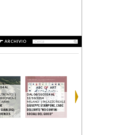
ARCHIVIO
14 AL
DAL 11/10/2014 AL
L TRONTO
|
DAL 06/10/2014 AL
18/01/2015
ORBONICA E
12/10/2014
ROMA
|
ISTITUTO
DAL 16/11
E ARMI
MILANO
|
PALAZZO REALE
NAZIONALE PER LA
21/12/201
NE
GIUSEPPE STAMPONE. L'ABC
GRAFICA
TREVISO
/ GIANLUIGI
DELL'ARTE "NEI CONFINI
GIUSEPPE STAMPONE. ODIO
GLOBAL EDU
ERENCES
SOCIALI DEL GIOCO"
GLI INDIFFERENTI
ART