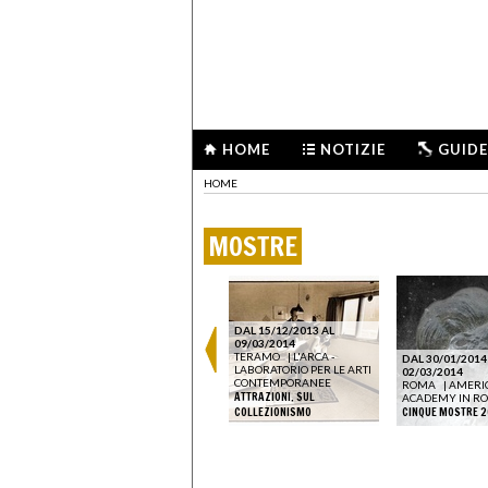
HOME
NOTIZIE
GUIDE
HOME
MOSTRE
DAL 15/12/2013 AL
09/03/2014
TERAMO
|
L'ARCA -
DAL 18/10/2023 AL
DAL 30/01/2014
LABORATORIO PER LE ARTI
07/01/2024
02/03/2014
CONTEMPORANEE
CONZA
|
RECANATI
|
CASA
ROMA
|
AMERI
ATTRAZIONI. SUL
LEOPARDI
ACADEMY IN R
IN PURISSIMO AZZURRO
COLLEZIONISMO
CINQUE MOSTRE 2