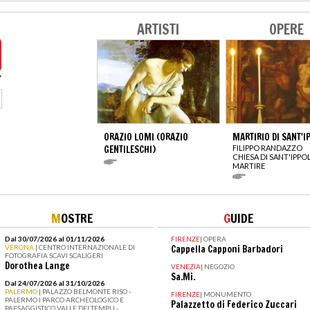
ARTISTI
OPERE
ORAZIO LOMI (ORAZIO
MARTIRIO DI SANT'I
GENTILESCHI)
FILIPPO RANDAZZO
CHIESA DI SANT'IPPO
MARTIRE
M
OSTRE
G
UIDE
Dal 30/07/2026 al 01/11/2026
FIRENZE
|
OPERA
VERONA
| CENTRO INTERNAZIONALE DI
Cappella Capponi Barbadori
FOTOGRAFIA SCAVI SCALIGERI
Dorothea Lange
VENEZIA
|
NEGOZIO
Sa.Mi.
Dal 24/07/2026 al 31/10/2026
PALERMO
| PALAZZO BELMONTE RISO -
FIRENZE
|
MONUMENTO
PALERMO I PARCO ARCHEOLOGICO E
Palazzetto di Federico Zuccari
PAESAGGISTICO VALLE DEI TEMPLI -