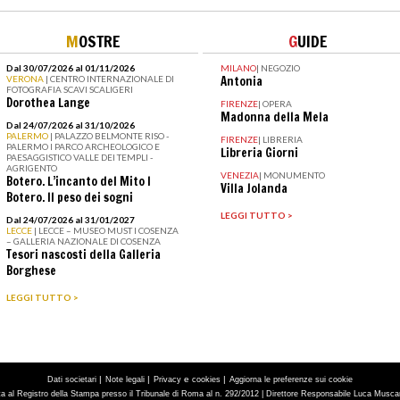
M
OSTRE
G
UIDE
Dal 30/07/2026 al 01/11/2026
MILANO
|
NEGOZIO
VERONA
| CENTRO INTERNAZIONALE DI
Antonia
FOTOGRAFIA SCAVI SCALIGERI
Dorothea Lange
FIRENZE
|
OPERA
Madonna della Mela
Dal 24/07/2026 al 31/10/2026
PALERMO
| PALAZZO BELMONTE RISO -
FIRENZE
|
LIBRERIA
PALERMO I PARCO ARCHEOLOGICO E
Libreria Giorni
PAESAGGISTICO VALLE DEI TEMPLI -
AGRIGENTO
VENEZIA
|
MONUMENTO
Botero. L’incanto del Mito I
Villa Jolanda
Botero. Il peso dei sogni
LEGGI TUTTO >
Dal 24/07/2026 al 31/01/2027
LECCE
| LECCE – MUSEO MUST I COSENZA
– GALLERIA NAZIONALE DI COSENZA
Tesori nascosti della Galleria
Borghese
LEGGI TUTTO >
|
|
e
|
Dati societari
Note legali
Privacy
cookies
Aggiorna le preferenze sui cookie
tta al Registro della Stampa presso il Tribunale di Roma al n. 292/2012 | Direttore Responsabile Luca Muscarà 