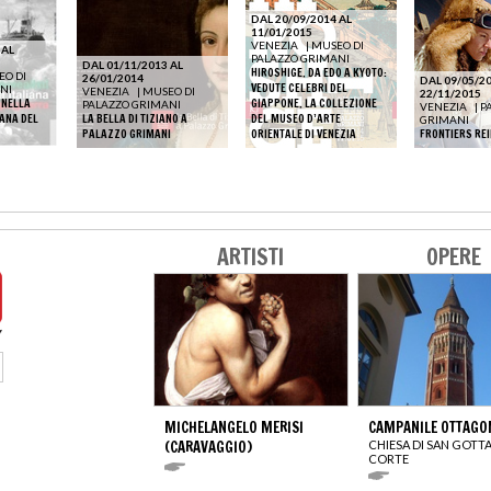
DAL 20/09/2014 AL
11/01/2015
VENEZIA
|
MUSEO DI
 AL
PALAZZO GRIMANI
DAL 01/11/2013 AL
HIROSHIGE. DA EDO A KYOTO:
O DI
26/01/2014
DAL 09/05/20
VEDUTE CELEBRI DEL
NI
VENEZIA
|
MUSEO DI
22/11/2015
 NELLA
GIAPPONE. LA COLLEZIONE
PALAZZO GRIMANI
VENEZIA
|
P
IANA DEL
LA BELLA DI TIZIANO A
DEL MUSEO D’ARTE
GRIMANI
PALAZZO GRIMANI
ORIENTALE DI VENEZIA
FRONTIERS RE
ARTISTI
OPERE
MICHELANGELO MERISI
CAMPANILE OTTAGO
(CARAVAGGIO)
CHIESA DI SAN GOTT
CORTE