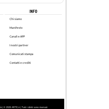
I
NFO
Chi siamo
Manifesto
Canali e APP
I nostri partner
Comunicati stampa
Contatti e crediti
| © 2026 ARTE.it | Tutti i diritti sono riservati