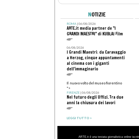
N
OTIZIE
ROMA
| 06/08/2026
ARTE.it media partner de "I
GRANDI MAESTRI" di KUBLAI Film
06/08/2026
I Grandi Maestri: da Caravaggio
a Herzog, cinque appuntamenti
al cinema con i giganti
dell'immaginario
Il nuovo volto del museo fiorentino
">
FIRENZE
| 06/08/2026
Nel futuro degli Uffizi. Tra due
anni la chiusura dei lavori
LEGGI TUTTO >
ARTE.it è una testata giornalistica online iscri