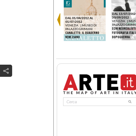
DAL 06/05/2026 AL
DAL 13/07/2012
22/11/2026
30/09/2012
DAL 01/04/2012 AL
VENEZIA
|
MUSEO DI
VENEZIA
|
MUSE
01/07/2012
PALAZZO GRIMANI
PALAZZO GRIMA
VENEZIA
|
MUSEO DI
AMOAKO BOAFO. IT DOESN’T
ECHI NEOREALISTI
PALAZZO GRIMANI
HAVE TO ALWAYS MAKE
CANALETTO. IL QUADERNO
FOTOGRAFIA ITAL
SENSE
VENEZIANO
DOPOGUERRA