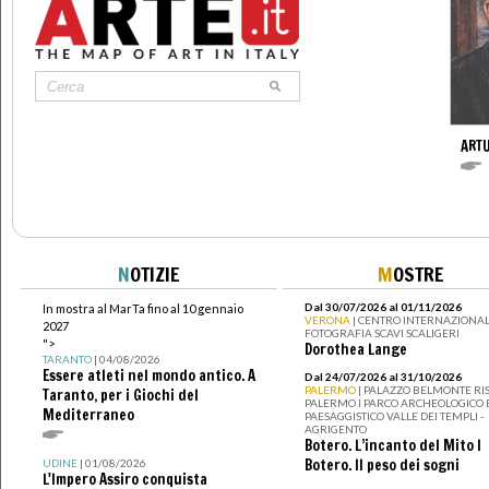
ARTU
N
OTIZIE
M
OSTRE
Dal 30/07/2026 al 01/11/2026
In mostra al MarTa fino al 10 gennaio
VERONA
| CENTRO INTERNAZIONAL
2027
FOTOGRAFIA SCAVI SCALIGERI
">
Dorothea Lange
TARANTO
| 04/08/2026
Essere atleti nel mondo antico. A
Dal 24/07/2026 al 31/10/2026
PALERMO
| PALAZZO BELMONTE RIS
Taranto, per i Giochi del
PALERMO I PARCO ARCHEOLOGICO 
Mediterraneo
PAESAGGISTICO VALLE DEI TEMPLI -
AGRIGENTO
Botero. L’incanto del Mito I
Botero. Il peso dei sogni
UDINE
| 01/08/2026
L'Impero Assiro conquista