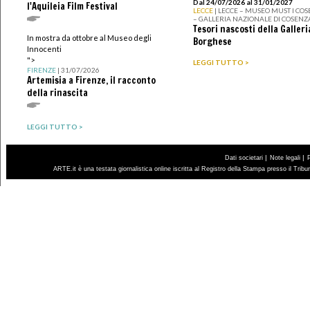
Dal 24/07/2026 al 31/01/2027
l'Aquileia Film Festival
LECCE
| LECCE – MUSEO MUST I CO
– GALLERIA NAZIONALE DI COSENZ
Tesori nascosti della Galleri
In mostra da ottobre al Museo degli
Borghese
Innocenti
">
LEGGI TUTTO >
FIRENZE
| 31/07/2026
Artemisia a Firenze, il racconto
della rinascita
LEGGI TUTTO >
|
|
Dati societari
Note legali
ARTE.it è una testata giornalistica online iscritta al Registro della Stampa presso il Trib