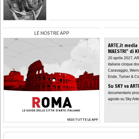
LE NOSTRE APP
ARTE.it media
MAESTRI" di K
20 aprile 2027, A
italiane cinque do
Caravaggio, Werne
Ende, Turner & Co
Su SKY va AR
documentario prod
agosto su Sky Arte
VEDI TUTTE LE APP
>