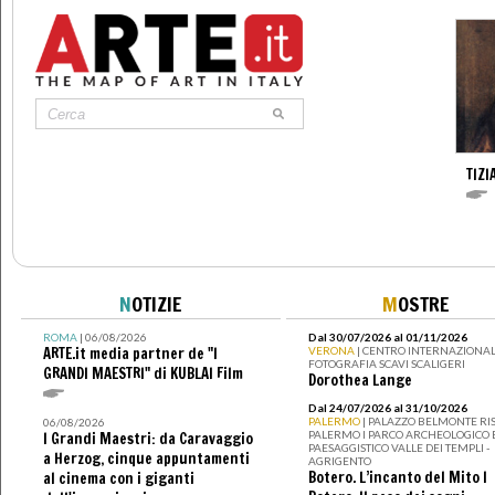
TIZI
N
OTIZIE
M
OSTRE
ROMA
| 06/08/2026
Dal 30/07/2026 al 01/11/2026
ARTE.it media partner de "I
VERONA
| CENTRO INTERNAZIONAL
FOTOGRAFIA SCAVI SCALIGERI
GRANDI MAESTRI" di KUBLAI Film
Dorothea Lange
Dal 24/07/2026 al 31/10/2026
PALERMO
| PALAZZO BELMONTE RIS
06/08/2026
PALERMO I PARCO ARCHEOLOGICO 
I Grandi Maestri: da Caravaggio
PAESAGGISTICO VALLE DEI TEMPLI -
a Herzog, cinque appuntamenti
AGRIGENTO
Botero. L’incanto del Mito I
al cinema con i giganti