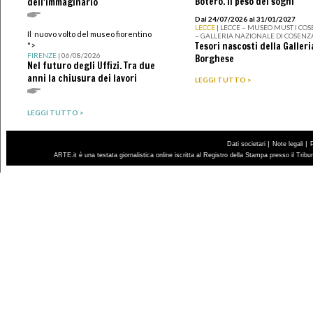
Botero. Il peso dei sogni
dell'immaginario
Dal 24/07/2026 al 31/01/2027
LECCE
| LECCE – MUSEO MUST I CO
Il nuovo volto del museo fiorentino
– GALLERIA NAZIONALE DI COSENZ
Tesori nascosti della Galleri
">
FIRENZE
| 06/08/2026
Borghese
Nel futuro degli Uffizi. Tra due
anni la chiusura dei lavori
LEGGI TUTTO >
LEGGI TUTTO >
|
|
Dati societari
Note legali
ARTE.it è una testata giornalistica online iscritta al Registro della Stampa presso il Trib