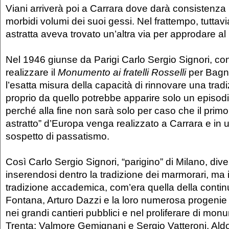
Viani arriverà poi a Carrara dove darà consistenz
morbidi volumi dei suoi gessi. Nel frattempo, tuttavi
astratta aveva trovato un’altra via per approdare a
Nel 1946 giunse da Parigi Carlo Sergio Signori, con
realizzare il
Monumento ai fratelli Rosselli
per Bagno
l’esatta misura della capacità di rinnovare una trad
proprio da quello potrebbe apparire solo un episod
perché alla fine non sarà solo per caso che il pri
astratto” d’Europa venga realizzato a Carrara e in u
sospetto di passatismo.
Così Carlo Sergio Signori, “parigino” di Milano, dive
inserendosi dentro la tradizione dei marmorari, ma i
tradizione accademica, com’era quella della continu
Fontana, Arturo Dazzi e la loro numerosa progenie 
nei grandi cantieri pubblici e nel proliferare di mon
Trenta: Valmore Gemignani e Sergio Vatteroni, Ald