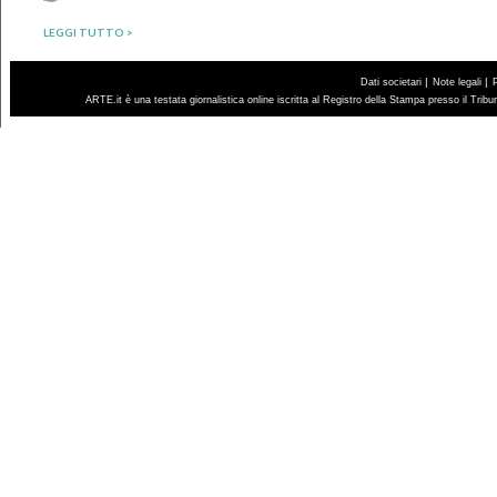
LEGGI TUTTO >
|
|
Dati societari
Note legali
ARTE.it è una testata giornalistica online iscritta al Registro della Stampa presso il Trib