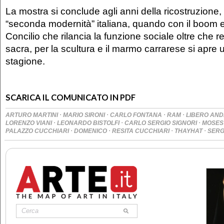
La mostra si conclude agli anni della ricostruzione, 
“seconda modernità” italiana, quando con il boom 
Concilio che rilancia la funzione sociale oltre che re
sacra, per la scultura e il marmo carrarese si apre
stagione.
SCARICA IL COMUNICATO IN PDF
·
·
·
·
ARTURO MARTINI
MARIO SIRONI
CARLO FONTANA
RAM
LIBERO AND
·
·
·
LORENZO VIANI
LEONARDO BISTOLFI
CARLO SERGIO SIGNORI
MOSES
·
·
·
·
PALAZZO CUCCHIARI
DOMENICO
RESITA CUCCHIARI
THAYHAT
SERG