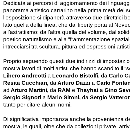
Dedicata ai percorsi di aggiornamento dei linguaggi 
panorama artistico carrarino nella prima metà del s
l’esposizione si dipanerà attraverso due direttrici b
lato quella della linea, che dal liberty porta al Nov
all’astrattismo; dall’altra quella del volume, dal soli
poetico naturalismo e alla “frammentazione spazial
intrecciarsi tra scultura, pittura ed espressioni artisti
Proprio seguendo questi due indirizzi di impostazi
mostra lavori di molti artisti che hanno scandito il “
Libero Andreotti
a
Leonardo Bistolfi,
da
Carlo C
Resita Cucchiari,
da
Arturo Dazzi
a
Carlo Fonta
ad
Arturo Martini,
da
RAM
e
Thayhat
a
Gino Seve
Sergio Signori
a
Mario Sironi,
da
Sergio Vattero
tanto per citare alcuni nomi.
Di significativa importanza anche la provenienza de
mostra, le quali, oltre che da collezioni private, arriva