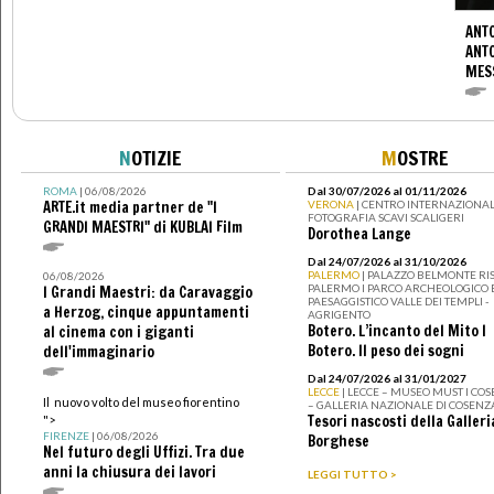
ANTO
ANT
MES
N
OTIZIE
M
OSTRE
ROMA
| 06/08/2026
Dal 30/07/2026 al 01/11/2026
ARTE.it media partner de "I
VERONA
| CENTRO INTERNAZIONAL
FOTOGRAFIA SCAVI SCALIGERI
GRANDI MAESTRI" di KUBLAI Film
Dorothea Lange
Dal 24/07/2026 al 31/10/2026
PALERMO
| PALAZZO BELMONTE RIS
06/08/2026
PALERMO I PARCO ARCHEOLOGICO 
I Grandi Maestri: da Caravaggio
PAESAGGISTICO VALLE DEI TEMPLI -
a Herzog, cinque appuntamenti
AGRIGENTO
Botero. L’incanto del Mito I
al cinema con i giganti
Botero. Il peso dei sogni
dell'immaginario
Dal 24/07/2026 al 31/01/2027
LECCE
| LECCE – MUSEO MUST I CO
Il nuovo volto del museo fiorentino
– GALLERIA NAZIONALE DI COSENZ
Tesori nascosti della Galleri
">
FIRENZE
| 06/08/2026
Borghese
Nel futuro degli Uffizi. Tra due
anni la chiusura dei lavori
LEGGI TUTTO >