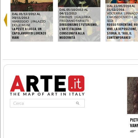
DAL 23/05/2014 AL
DAL 05/10/2013 AL
31/12/2016
04/11/2013
VOLTERRA
|
PINACO
DAL 01/12/2012 AL
FIRENZE
|
GALLERIA
E MUSEO CIVICO E A
30/11/2013
FREDIANO FARSETTI
SEDI
VIAREGGIO
|
PALAZZO
DIVISIONISMO E FUTURISMO.
ROSSO FIORENTINO. R
DELLE MUSE
LA PESTE A LUCCA. UN
L’ARTE ITALIANA
VIVO. LA DEPOSIZIONE,
DAL
CAPOLAVORO DI LORENZO
CONSEGNATA ALLA
STORIA, IL ‘900, IL
VIANI
MODERNITÀ
CONTEMPORANEO
PIET
VAN