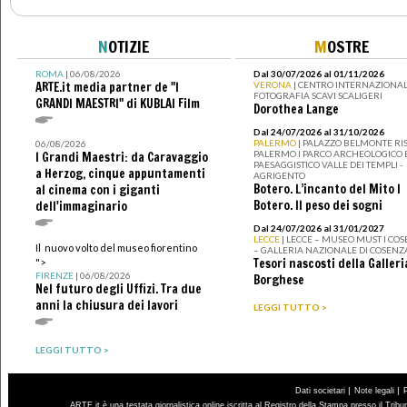
N
OTIZIE
M
OSTRE
ROMA
| 06/08/2026
Dal 30/07/2026 al 01/11/2026
ARTE.it media partner de "I
VERONA
| CENTRO INTERNAZIONAL
FOTOGRAFIA SCAVI SCALIGERI
GRANDI MAESTRI" di KUBLAI Film
Dorothea Lange
Dal 24/07/2026 al 31/10/2026
PALERMO
| PALAZZO BELMONTE RIS
06/08/2026
PALERMO I PARCO ARCHEOLOGICO 
I Grandi Maestri: da Caravaggio
PAESAGGISTICO VALLE DEI TEMPLI -
a Herzog, cinque appuntamenti
AGRIGENTO
Botero. L’incanto del Mito I
al cinema con i giganti
Botero. Il peso dei sogni
dell'immaginario
Dal 24/07/2026 al 31/01/2027
LECCE
| LECCE – MUSEO MUST I CO
Il nuovo volto del museo fiorentino
– GALLERIA NAZIONALE DI COSENZ
Tesori nascosti della Galleri
">
FIRENZE
| 06/08/2026
Borghese
Nel futuro degli Uffizi. Tra due
anni la chiusura dei lavori
LEGGI TUTTO >
LEGGI TUTTO >
|
|
Dati societari
Note legali
ARTE.it è una testata giornalistica online iscritta al Registro della Stampa presso il Trib