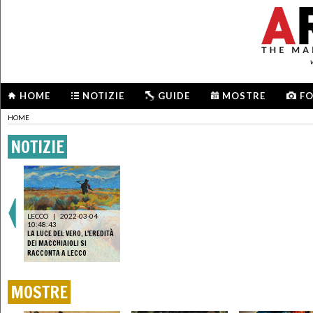
HOME
NOTIZIE
GUIDE
MOSTRE
F
HOME
NOTIZIE
LECCO
|
2022-03-04
10:48:43
LA LUCE DEL VERO. L'EREDITÀ
DEI MACCHIAIOLI SI
RACCONTA A LECCO
MOSTRE