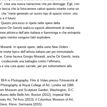
, crea una nuova narrazione che poi distrugge. Egli, con
 e lascia che la fotocamera catturi questo istante come un
a, che “viene generato un nuovo tipo di spazio visivo: uno
 e il futuro
. Questo processo si ripete nelle opere della
sse Ori Gersht realizza squisiti allestimenti di nature
ne pittorica dell’arte italiana e fiamminga e che estrapola
proprio mentre vengono fatti esplodere.
 Morandi. In queste opere, della serie
New Orders -
re morte tipico dell’artista italiano per poi immortalarlo
e. Come faceva Giorgio Morandi, anche Ori Gersht, tenta
à, conducendo una battaglia contro l’effimero,
tà e una cura quasi sacrale, per poi sottomettersi alla
 BFA in Photography, Film & Video presso l'Università di
Photography al Royal College of Art, Londra nel 1995.
shhorn Museum and Sculpture Garden, Washington, D.C.
 Museo delle Belle Arti, Boston (2012); Imperial War
ary Art, Tel Aviv (2013); il Columbus Museum of Art,
Kleve, Kleve, Germania (2015).