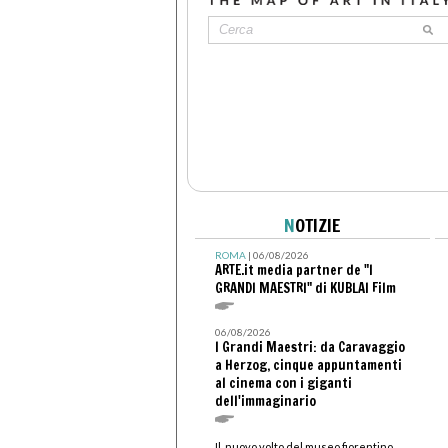
N
OTIZIE
ROMA
| 06/08/2026
ARTE.it media partner de "I
GRANDI MAESTRI" di KUBLAI Film
06/08/2026
I Grandi Maestri: da Caravaggio
a Herzog, cinque appuntamenti
al cinema con i giganti
dell'immaginario
Il nuovo volto del museo fiorentino