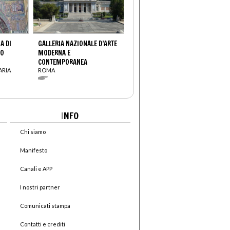
A DI
GALLERIA NAZIONALE D’ARTE
IO
MODERNA E
CONTEMPORANEA
ARIA
ROMA
I
NFO
Chi siamo
Manifesto
Canali e APP
I nostri partner
Comunicati stampa
Contatti e crediti