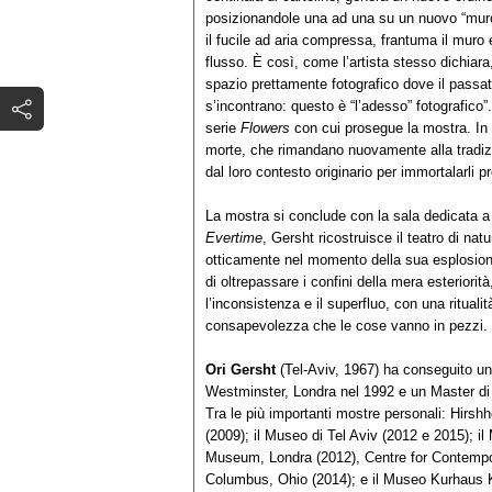
posizionandole una ad una su un nuovo “muro”
il fucile ad aria compressa, frantuma il muro
flusso. È così, come l’artista stesso dichiar
spazio prettamente fotografico dove il passato
s’incontrano: questo è “l’adesso” fotografico”
serie
Flowers
con cui prosegue la mostra. In e
morte, che rimandano nuovamente alla tradizio
dal loro contesto originario per immortalarli 
La mostra si conclude con la sala dedicata a
Evertime
, Gersht ricostruisce il teatro di natu
otticamente nel momento della sua esplosion
di oltrepassare i confini della mera esteriorit
l’inconsistenza e il superfluo, con una rituali
consapevolezza che le cose vanno in pezzi.
Ori Gersht
(Tel-Aviv, 1967) ha conseguito un
Westminster, Londra nel 1992 e un Master di 
Tra le più importanti mostre personali: Hir
(2009); il Museo di Tel Aviv (2012 e 2015); il
Museum, Londra (2012), Centre for Contempor
Columbus, Ohio (2014); e il Museo Kurhaus 