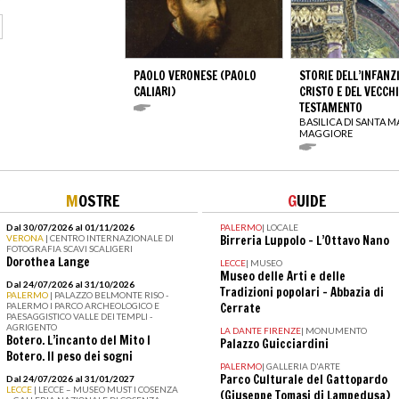
PAOLO VERONESE (PAOLO
STORIE DELL’INFANZI
CALIARI)
CRISTO E DEL VECCH
TESTAMENTO
BASILICA DI SANTA M
MAGGIORE
M
OSTRE
G
UIDE
Dal 30/07/2026 al 01/11/2026
PALERMO
|
LOCALE
VERONA
| CENTRO INTERNAZIONALE DI
Birreria Luppolo – L’Ottavo Nano
FOTOGRAFIA SCAVI SCALIGERI
Dorothea Lange
LECCE
|
MUSEO
Museo delle Arti e delle
Dal 24/07/2026 al 31/10/2026
Tradizioni popolari - Abbazia di
PALERMO
| PALAZZO BELMONTE RISO -
PALERMO I PARCO ARCHEOLOGICO E
Cerrate
PAESAGGISTICO VALLE DEI TEMPLI -
AGRIGENTO
LA DANTE FIRENZE
|
MONUMENTO
Botero. L’incanto del Mito I
Palazzo Guicciardini
Botero. Il peso dei sogni
PALERMO
|
GALLERIA D'ARTE
Parco Culturale del Gattopardo
Dal 24/07/2026 al 31/01/2027
LECCE
| LECCE – MUSEO MUST I COSENZA
(Giuseppe Tomasi di Lampedusa)