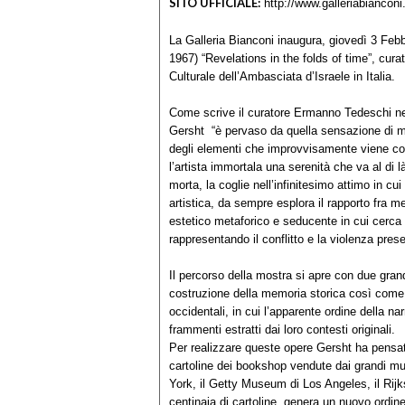
SITO UFFICIALE:
http://www.galleriabiancon
La Galleria Bianconi inaugura, giovedì 3 Febbr
1967) “Revelations in the folds of time”, cura
Culturale dell’Ambasciata d’Israele in Italia.
Come scrive il curatore Ermanno Tedeschi nel 
Gersht “è pervaso da quella sensazione di 
degli elementi che improvvisamente viene col
l’artista immortala una serenità che va al di 
morta, la coglie nell’infinitesimo attimo in cui
artistica, da sempre esplora il rapporto fra 
estetico metaforico e seducente in cui cerca d
rappresentando il conflitto e la violenza prese
Il percorso della mostra si apre con due grand
costruzione della memoria storica così come
occidentali, in cui l’apparente ordine della nar
frammenti estratti dai loro contesti originali.
Per realizzare queste opere Gersht ha pensato
cartoline dei bookshop vendute dai grandi mu
York, il Getty Museum di Los Angeles, il R
centinaia di cartoline, genera un nuovo ordin