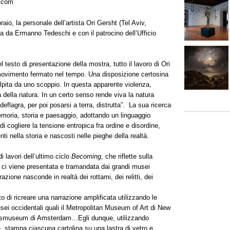
i.com
aio, la personale dell’artista Ori Gersht (Tel Aviv,
ta da Ermanno Tedeschi e con il patrocino dell’Ufficio
testo di presentazione della mostra, tutto il lavoro di Ori
movimento fermato nel tempo. Una disposizione certosina
pita da uno scoppio. In questa apparente violenza,
là della natura. In un certo senso rende viva la natura
 deflagra, per poi posarsi a terra, distrutta”. La sua ricerca
memoria, storia e paesaggio, adottando un linguaggio
i cogliere la tensione entropica fra ordine e disordine,
nti nella storia e nascosti nelle pieghe della realtà.
i lavori dell’ultimo ciclo
Becoming
, che riflette sulla
 ci viene presentata e tramandata dai grandi musei
razione nasconde in realtà dei rottami, dei relitti, dei
 di ricreare una narrazione amplificata utilizzando le
sei occidentali quali il Metropolitan Museum of Art di New
ijksmuseum di Amsterdam…Egli dunque, utilizzando
e, stampa ciascuna cartolina su una lastra di vetro e