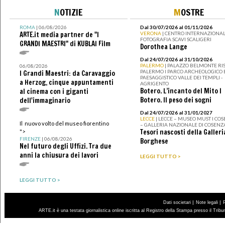
N
OTIZIE
M
OSTRE
ROMA
| 06/08/2026
Dal 30/07/2026 al 01/11/2026
ARTE.it media partner de "I
VERONA
| CENTRO INTERNAZIONAL
FOTOGRAFIA SCAVI SCALIGERI
GRANDI MAESTRI" di KUBLAI Film
Dorothea Lange
Dal 24/07/2026 al 31/10/2026
PALERMO
| PALAZZO BELMONTE RIS
06/08/2026
PALERMO I PARCO ARCHEOLOGICO 
I Grandi Maestri: da Caravaggio
PAESAGGISTICO VALLE DEI TEMPLI -
a Herzog, cinque appuntamenti
AGRIGENTO
Botero. L’incanto del Mito I
al cinema con i giganti
Botero. Il peso dei sogni
dell'immaginario
Dal 24/07/2026 al 31/01/2027
LECCE
| LECCE – MUSEO MUST I CO
Il nuovo volto del museo fiorentino
– GALLERIA NAZIONALE DI COSENZ
Tesori nascosti della Galleri
">
FIRENZE
| 06/08/2026
Borghese
Nel futuro degli Uffizi. Tra due
anni la chiusura dei lavori
LEGGI TUTTO >
LEGGI TUTTO >
|
|
Dati societari
Note legali
ARTE.it è una testata giornalistica online iscritta al Registro della Stampa presso il Trib