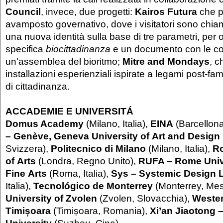
Council
, invece,
due progetti:
Kairos Futura
che p
avamposto governativo, dove i visitatori sono chiam
una nuova identità sulla base di tre parametri, per 
specifica
biocittadinanza
e un documento con le co
un'assemblea del bioritmo;
Mitre and Mondays
, 
installazioni esperienziali ispirate a legami post-fa
di cittadinanza.
ACCADEMIE E UNIVERSIT
Á
Domus Academy
(Milano, Italia),
EINA
(Barcellon
– Genève, Geneva University of Art and Design
Svizzera),
Politecnico di Milano
(Milano, Italia),
Ro
of Arts
(Londra, Regno Unito),
RUFA – Rome Unive
Fine Arts
(Roma, Italia),
Sys – Systemic Design 
Italia),
Tecnológico de Monterrey
(Monterrey, Mes
University of Zvolen
(Zvolen, Slovacchia),
Wester
Timișoara
(Timișoara, Romania),
Xi’an Jiaotong 
University
(Suzhou, Cina).