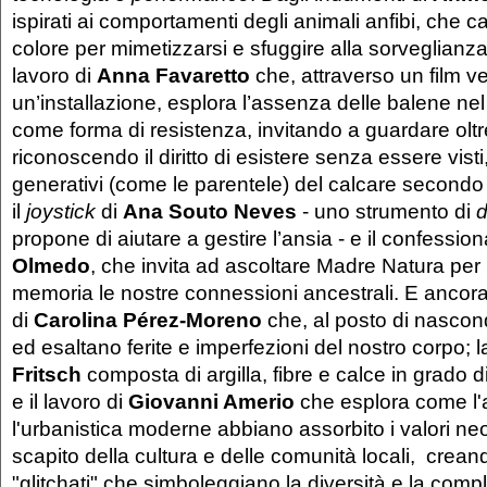
ispirati ai comportamenti degli animali anfibi, che
colore per mimetizzarsi e sfuggire alla sorveglianza n
lavoro di
Anna Favaretto
che, attraverso un film ve
un’installazione, esplora l’assenza delle balene ne
come forma di resistenza, invitando a guardare oltre 
riconoscendo il diritto di esistere senza essere visti, 
generativi (come le parentele) del calcare second
il
joystick
di
Ana Souto Neves
- uno strumento di
d
propone di aiutare a gestire l’ansia - e il confession
Olmedo
, che invita ad ascoltare Madre Natura per r
memoria le nostre connessioni ancestrali. E ancora i
di
Carolina Pérez-Moreno
che, al posto di nascon
ed esaltano ferite e imperfezioni del nostro corpo; 
Fritsch
composta di argilla, fibre e calce in grado d
e il lavoro di
Giovanni Amerio
che esplora come l'a
l'urbanistica moderne abbiano assorbito i valori neo
scapito della cultura e delle comunità locali, crean
"glitchati" che simboleggiano la diversità e la compl