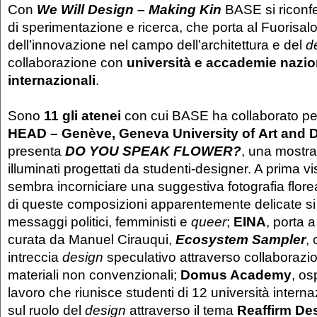
Con
We Will Design – Making Kin
BASE si ricon
di sperimentazione e ricerca, che porta al Fuorisalo
dell’innovazione nel campo dell’architettura e del
d
collaborazione con
università e accademie nazio
internazionali
.
Sono
11 gli atenei
con cui BASE ha collaborato pe
HEAD – Genève, Geneva University of Art and 
presenta
DO YOU SPEAK FLOWER?
, una mostra
illuminati progettati da studenti-designer. A prima v
sembra incorniciare una suggestiva fotografia florea
di queste composizioni apparentemente delicate 
messaggi politici, femministi e
queer
;
EINA
, porta
curata da Manuel Cirauqui,
Ecosystem Sampler
,
intreccia
design
speculativo attraverso collaborazio
materiali non convenzionali;
Domus Academy
, os
lavoro che riunisce studenti di 12 università internazi
sul ruolo del
design
attraverso il tema
Reaffirm De