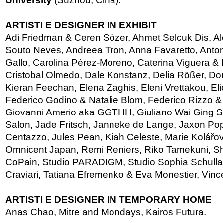
ARTISTI E DESIGNER IN EXHIBIT
Adi Friedman & Ceren Sözer, Ahmet Selcuk Dis, Al
Souto Neves, Andreea Tron, Anna Favaretto, Anton
Gallo, Carolina Pérez-Moreno, Caterina Viguera &
Cristobal Olmedo, Dale Konstanz, Delia Rößer, D
Kieran Feechan, Elena Zaghis, Eleni Vrettakou, El
Federico Godino & Natalie Blom, Federico Rizzo & 
Giovanni Amerio aka GGTHH, Giuliano Wai Ging 
Salon, Jade Fritsch, Janneke de Lange, Jaxon Po
Centazzo, Jules Pean, Kiah Celeste, Marie Kolářov
Omnicent Japan, Remi Reniers, Riko Tamekuni, S
CoPain, Studio PARADIGM, Studio Sophia Schull
Craviari, Tatiana Efremenko & Eva Monestier, Vince
ARTISTI E DESIGNER IN TEMPORARY HOME
Anas Chao, Mitre and Mondays, Kairos Futura.