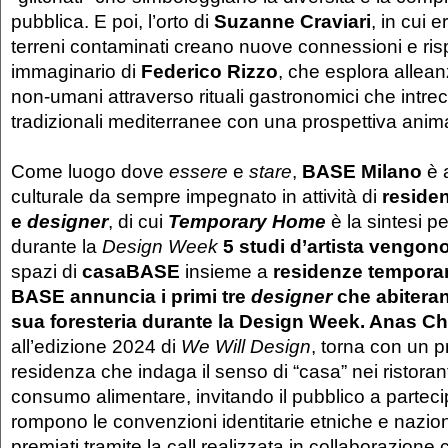
pubblica. E poi, l’orto di
Suzanne Craviari
, in cui 
terreni contaminati creano nuove connessioni e ris
immaginario di
Federico Rizzo
, che esplora allea
non-umani attraverso rituali gastronomici che intrec
tradizionali mediterranee con una prospettiva anim
Come luogo dove
essere
e
stare
,
BASE Milano
è 
culturale da sempre impegnato in attività di
residen
e
designer
, di cui
Temporary Home
è la sintesi p
durante la
Design Week
5 studi d’artista vengono
spazi di
casaBASE
insieme a
residenze tempora
BASE annuncia i primi tre
designer
che abiteran
sua foresteria durante la Design Week. Anas C
all’edizione 2024 di
We Will Design
, torna con un p
residenza che indaga il senso di “casa” nei ristorant
consumo alimentare, invitando il pubblico a parteci
rompono le convenzioni identitarie etniche e nazion
premiati tramite la call realizzata in collaborazione 