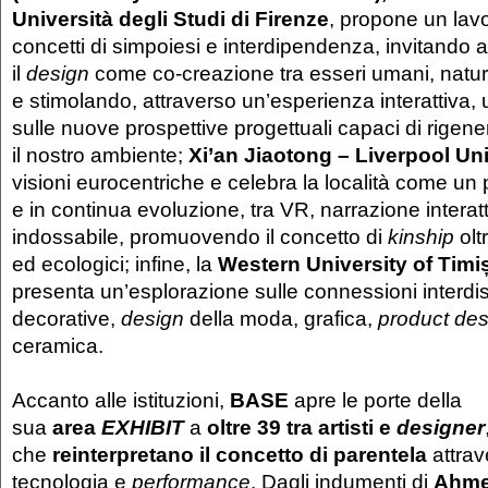
Università degli Studi di Firenze
,
propone un lavor
concetti di simpoiesi e interdipendenza, invitando 
il
design
come co-creazione tra esseri umani, natura
e stimolando, attraverso un’esperienza interattiva, 
sulle nuove prospettive progettuali capaci di rigene
il nostro ambiente;
Xi’an Jiaotong – Liverpool Uni
visioni eurocentriche e celebra la località come u
e in continua evoluzione, tra VR, narrazione interat
indossabile, promuovendo il concetto di
kinship
olt
ed ecologici; infine, la
Western University of Timi
presenta un’esplorazione sulle connessioni interdisci
decorative,
design
della moda, grafica,
product des
ceramica.
Accanto alle istituzioni,
BASE
apre le porte della
sua
area
EXHIBIT
a
oltre 39 tra artisti e
designer
che
reinterpretano il concetto di parentela
attrav
tecnologia e
performance
. Dagli indumenti di
Ahme