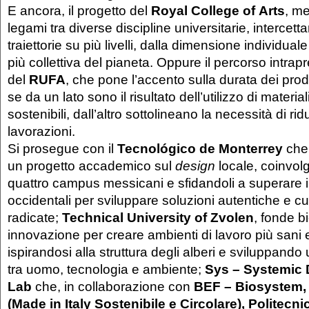
E ancora, il progetto del
Royal College of Arts
, me
legami tra diverse discipline universitarie, intercet
traiettorie su più livelli, dalla dimensione individual
più collettiva del pianeta. Oppure il percorso intrap
del
RUFA
, che pone l’accento sulla durata dei prod
se da un lato sono il risultato dell’utilizzo di materi
sostenibili, dall’altro sottolineano la necessità di ri
lavorazioni.
Si prosegue con il
Tecnológico de Monterrey
che
un progetto accademico sul
design
locale, coinvol
quattro campus messicani e sfidandoli a superare 
occidentali per sviluppare soluzioni autentiche e c
radicate;
Technical University of Zvolen
, fonde b
innovazione per creare ambienti di lavoro più sani e
ispirandosi alla struttura degli alberi e sviluppando
tra uomo, tecnologia e ambiente;
Sys – Systemic 
Lab
che, in collaborazione con
BEF – Biosystem,
(Made in Italy Sostenibile e Circolare), Politecni