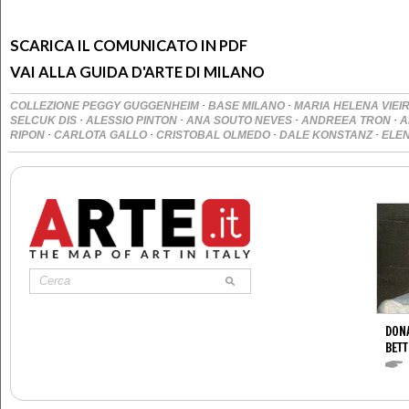
SCARICA IL COMUNICATO IN PDF
VAI ALLA GUIDA D'ARTE DI MILANO
·
·
COLLEZIONE PEGGY GUGGENHEIM
BASE MILANO
MARIA HELENA VIEIR
·
·
·
·
SELCUK DIS
ALESSIO PINTON
ANA SOUTO NEVES
ANDREEA TRON
A
·
·
·
·
RIPON
CARLOTA GALLO
CRISTOBAL OLMEDO
DALE KONSTANZ
ELE
DONA
BETT