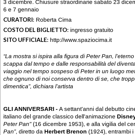
3 dicembre. Chiusure straordinarie sabato 23 dic
6 e 7 gennaio
CURATORI:
Roberta Cima
COSTO DEL BIGLIETTO:
ingresso gratuito
SITO UFFICIALE:
http://www.spaziocima.it
“La mostra si ispira alla figura di Peter Pan, l’eter
scappa dal tempo e dalle responsabilità del diventa
viaggio nel tempo sospeso di Peter in un luogo met
che ognuno di noi conserva dentro di se, che trop
dimentica”, dichiara l’artista
GLI ANNIVERSARI -
A settant'anni dal debutto ci
italiano del grande classico dell'animazione
Disne
Peter Pan"
(16 dicembre 1953), e alla vigilia del c
Pan”
, diretto da
Herbert Brenon
(1924), entrambi i 