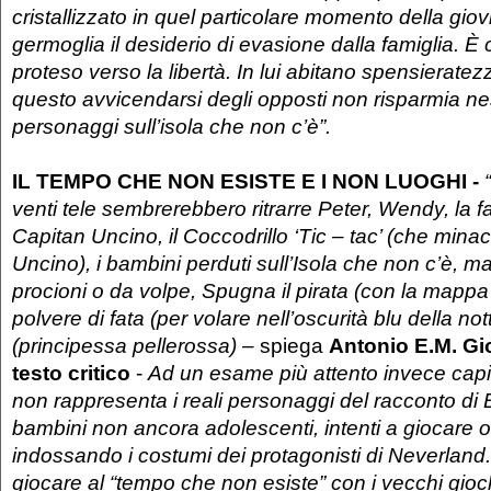
cristallizzato in quel particolare momento della giov
germoglia il desiderio di evasione dalla famiglia. 
proteso verso la libertà. In lui abitano spensierate
questo avvicendarsi degli opposti non risparmia n
personaggi sull’isola che non c’è”.
IL TEMPO CHE NON ESISTE E I NON LUOGHI -
venti tele sembrerebbero ritrarre Peter, Wendy, la 
Capitan Uncino, il Coccodrillo ‘Tic – tac’ (che minacc
Uncino), i bambini perduti sull’Isola che non c’è, m
procioni o da volpe, Spugna il pirata (con la mappa 
polvere di fata (per volare nell’oscurità blu della notte
(principessa pellerossa)
– spiega
Antonio E.M. G
testo critico
-
Ad un esame più attento invece cap
non rappresenta i reali personaggi del racconto di 
bambini non ancora adolescenti, intenti a giocare o 
indossando i costumi dei protagonisti di Neverland
giocare al “tempo che non esiste” con i vecchi gioch