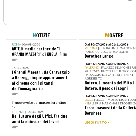
N
OTIZIE
M
OSTRE
ROMA
| 06/08/2026
Dal 30/07/2026 al 01/11/2026
ARTE.it media partner de "I
VERONA
| CENTRO INTERNAZIONAL
FOTOGRAFIA SCAVI SCALIGERI
GRANDI MAESTRI" di KUBLAI Film
Dorothea Lange
Dal 24/07/2026 al 31/10/2026
PALERMO
| PALAZZO BELMONTE RIS
06/08/2026
PALERMO I PARCO ARCHEOLOGICO 
I Grandi Maestri: da Caravaggio
PAESAGGISTICO VALLE DEI TEMPLI -
a Herzog, cinque appuntamenti
AGRIGENTO
Botero. L’incanto del Mito I
al cinema con i giganti
Botero. Il peso dei sogni
dell'immaginario
Dal 24/07/2026 al 31/01/2027
LECCE
| LECCE – MUSEO MUST I CO
Il nuovo volto del museo fiorentino
– GALLERIA NAZIONALE DI COSENZ
Tesori nascosti della Galleri
">
FIRENZE
| 06/08/2026
Borghese
Nel futuro degli Uffizi. Tra due
anni la chiusura dei lavori
LEGGI TUTTO >