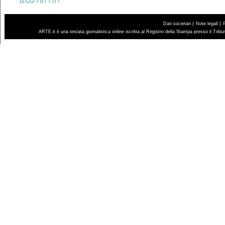
LEGGI TUTTO >
|
|
Dati societari
Note legali
ARTE.it è una testata giornalistica online iscritta al Registro della Stampa presso il Trib