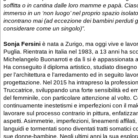
soffitta o in cantina dalle loro mamme e papà. Cias
immerso in un ‘non luogo’ nel proprio spazio isolato
incontrano mai (ad eccezione dei bambini perduti g
considerare come un singolo)”.
Sonja Fersini
è nata a Zurigo, ma oggi vive e lavor
Puglia. Rientrata in Italia nel 1983, a 13 anni ha sc
Michelangelo Buonarroti e da lì si è appassionata all
Ha conseguito il diploma artistico, studiato disegn
per l’architettura e l’arredamento ed in seguito lavo
progettazione. Nel 2015 ha intrapreso la profession
Truccatrice, sviluppando una forte sensibilità ed em
del femminile, con particolare attenzione al volto.
continuamente inestetismi e imperfezioni con il mak
lavorare sul processo contrario in pittura, enfatizz
aspetti. Asimmetrie, imperfezioni, lineamenti affilati
languidi e tormentati sono diventati tratti somatici c
sue donne-bambine. Negli ultimi anni la sua esplora