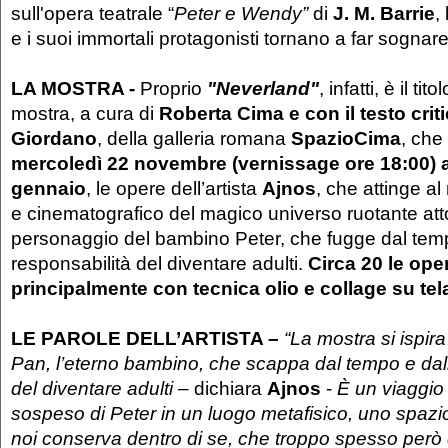
sull'opera teatrale “
Peter e Wendy”
di
J. M. Barrie
,
e i suoi immortali protagonisti tornano a far sognare
LA MOSTRA -
Proprio
"Neverland"
, infatti, è il ti
mostra, a cura di
Roberta Cima e con il testo crit
Giordano
, della galleria romana
SpazioCima
, che
mercoledì 22 novembre (vernissage ore 18:00)
gennaio
, le opere dell’artista
Ajnos
, che attinge al 
e cinematografico del magico universo ruotante att
personaggio del bambino Peter, che fugge dal temp
responsabilità del diventare adulti.
Circa 20 le ope
principalmente con tecnica olio e collage su tela
LE PAROLE DELL’ARTISTA –
“La mostra si ispira
Pan, l’eterno bambino, che scappa dal tempo e dall
del diventare adulti
– dichiara
Ajnos
-
È un viaggio
sospeso di Peter in un luogo metafisico, uno spaz
noi conserva dentro di se, che troppo spesso però 