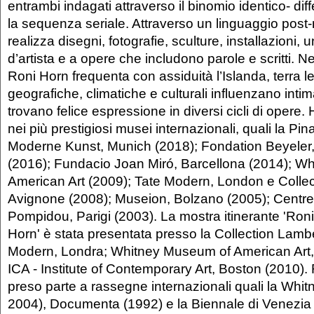
entrambi indagati attraverso il binomio identico- diff
la sequenza seriale. Attraverso un linguaggio post-
realizza disegni, fotografie, sculture, installazioni, u
d’artista e a opere che includono parole e scritti. Neg
Roni Horn frequenta con assiduità l’Islanda, terra le
geografiche, climatiche e culturali influenzano intim
trovano felice espressione in diversi cicli di opere
nei più prestigiosi musei internazionali, quali la Pi
Moderne Kunst, Munich (2018); Fondation Beyeler
(2016); Fundacio Joan Miró, Barcellona (2014); W
American Art (2009); Tate Modern, London e Collec
Avignone (2008); Museion, Bolzano (2005); Centr
Pompidou, Parigi (2003). La mostra itinerante 'Ron
Horn' è stata presentata presso la Collection Lamb
Modern, Londra; Whitney Museum of American Art,
ICA - Institute of Contemporary Art, Boston (2010).
preso parte a rassegne internazionali quali la Whit
2004), Documenta (1992) e la Biennale di Venezia 