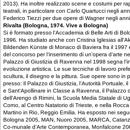
2013). Ha inoltre realizzato scene e costumi per r
teatrali, in particolare con Carlo Quartucci negli an
Federico Tiezzi per due opere di Wagner negli ann
Rivalta (Bologna, 1974. Vive a Bologna)
Si è formato presso l’Accademia di Belle Arti di Bo
1996. Ha studiato anche con Cristina Iglesias all’
Bildenden Künste di Monaco di Baviera fra il 1997 e 
del concorso per l’inserimento di un’opera d’arte nel
Palazzo di Giustizia di Ravenna nel 1998 segna l’in
evoluzione artistica. Le sue tecniche di lavoro prefe
scultura, il disegno e la pittura. Sue opere sono i
presso: Il Palazzo di Giustizia, l’Autorità Portuale,
e Sant’Apollinare in Classe a Ravenna, il Palazzo 
dell’Arengo di Rimini, la Scuola Media Statale di U
Como, al Centro Natatorio di Trieste, e nella Rocc
Martino in Rio, Reggio Emilia. Ha esposto nei seg
Bologna 2005, MAN, Nuoro 2005, MARCA, Catanza
Co-munale d’Arte Contemporanea, Monfalcone 200