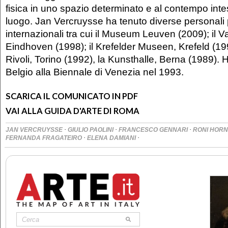
fisica in uno spazio determinato e al contempo in
luogo. Jan Vercruysse ha tenuto diverse personali
internazionali tra cui il Museum Leuven (2009); i
Eindhoven (1998); il Krefelder Museen, Krefeld (1995
Rivoli, Torino (1992), la Kunsthalle, Berna (1989). 
Belgio alla Biennale di Venezia nel 1993.
SCARICA IL COMUNICATO IN PDF
VAI ALLA GUIDA D'ARTE DI ROMA
·
·
·
JAN VERCRUYSSE
GIULIO PAOLINI
FRANCESCO GENNARI
RONI HOR
·
·
FERNANDA FRAGATEIRO
ELENA DAMIANI