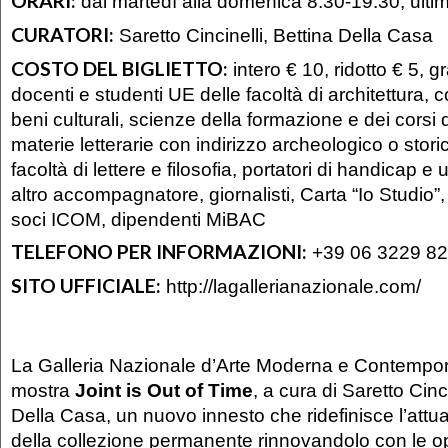
ORARI:
dal martedì alla domenica 8.30-19.30; ulti
CURATORI:
Saretto Cincinelli, Bettina Della Casa
COSTO DEL BIGLIETTO:
intero € 10, ridotto € 5, g
docenti e studenti UE delle facoltà di architettura,
beni culturali, scienze della formazione e dei corsi d
materie letterarie con indirizzo archeologico o storic
facoltà di lettere e filosofia, portatori di handicap e 
altro accompagnatore, giornalisti, Carta “Io Studio”, 
soci ICOM, dipendenti MiBAC
TELEFONO PER INFORMAZIONI:
+39 06 3229 8
SITO UFFICIALE:
http://lagallerianazionale.com/
La Galleria Nazionale d’Arte Moderna e Contempo
mostra
Joint is Out of Time
, a cura di Saretto Cinc
Della Casa, un nuovo innesto che ridefinisce l’attua
della collezione permanente rinnovandolo con le ope