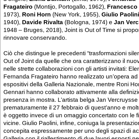
Fragateiro
(Montijo, Portogallo, 1962),
Francesco
1973),
Roni Horn
(New York, 1955),
Giulio Paolin
1940),
Davide Rivalta
(Bologna, 1974) e
Jan Ver
1948 – Bruges, 2018), Joint is Out of Time si prop
rinnovare conservando.
Ciò che distingue le precedenti “trasformazioni sile
Out of Joint da quelle che ora caratterizzano il nuo
nelle strette collaborazioni con gli artisti invitati: E
Fernanda Fragateiro hanno realizzato un’opera ad 
espositivi della Galleria Nazionale, mentre Roni H
Gennari hanno collaborato attivamente alla definizi
presenza in mostra. L’artista belga Jan Vercruyss
prematuramente il 27 febbraio di quest’anno e molto 
è oggetto invece di un omaggio concertato con le fi
vicine. Giulio Paolini, infine, coniuga la presentazi
concepita espressamente per uno degli spazi di ac
Galleria con il riallestimento di due lavori esposti n