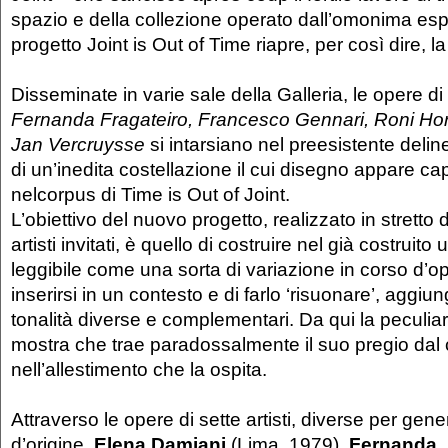
spazio e della collezione operato dall’omonima esp
progetto Joint is Out of Time riapre, per così dire, la 
Disseminate in varie sale della Galleria, le opere di
Fernanda Fragateiro, Francesco Gennari, Roni Horn
Jan Vercruysse
si intarsiano nel preesistente deli
di un’inedita costellazione il cui disegno appare cap
nelcorpus di Time is Out of Joint.
L’obiettivo del nuovo progetto, realizzato in stretto 
artisti invitati, è quello di costruire nel già costruito
leggibile come una sorta di variazione in corso d’o
inserirsi in un contesto e di farlo ‘risuonare’, agg
tonalità diverse e complementari. Da qui la peculiari
mostra che trae paradossalmente il suo pregio dal 
nell’allestimento che la ospita.
Attraverso le opere di sette artisti, diverse per ge
d’origine,
Elena Damiani
(Lima, 1979),
Fernanda