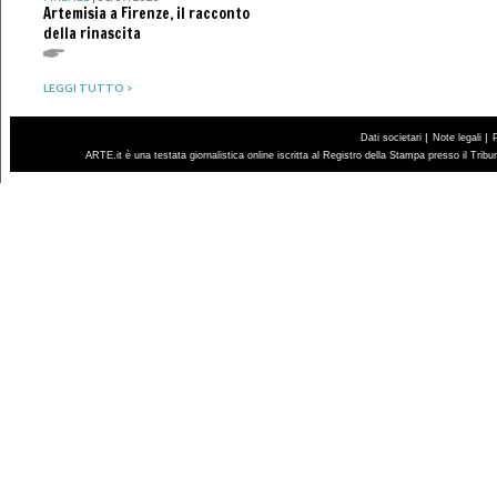
Artemisia a Firenze, il racconto
della rinascita
LEGGI TUTTO >
|
|
Dati societari
Note legali
ARTE.it è una testata giornalistica online iscritta al Registro della Stampa presso il Trib