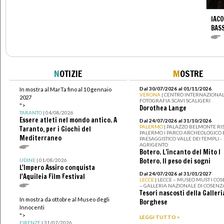
IACO
BAS
N
OTIZIE
M
OSTRE
Dal 30/07/2026 al 01/11/2026
In mostra al MarTa fino al 10 gennaio
VERONA
| CENTRO INTERNAZIONAL
2027
FOTOGRAFIA SCAVI SCALIGERI
">
Dorothea Lange
TARANTO
| 04/08/2026
Essere atleti nel mondo antico. A
Dal 24/07/2026 al 31/10/2026
PALERMO
| PALAZZO BELMONTE RIS
Taranto, per i Giochi del
PALERMO I PARCO ARCHEOLOGICO 
Mediterraneo
PAESAGGISTICO VALLE DEI TEMPLI -
AGRIGENTO
Botero. L’incanto del Mito I
Botero. Il peso dei sogni
UDINE
| 01/08/2026
L'Impero Assiro conquista
Dal 24/07/2026 al 31/01/2027
l'Aquileia Film Festival
LECCE
| LECCE – MUSEO MUST I CO
– GALLERIA NAZIONALE DI COSENZ
Tesori nascosti della Galleri
In mostra da ottobre al Museo degli
Borghese
Innocenti
">
LEGGI TUTTO >
FIRENZE
| 31/07/2026