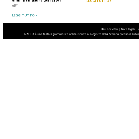
anni la chiusura dei lavori
LEGGI TUTTO >
LEGGI TUTTO >
|
|
Dati societari
Note legali
ARTE.it è una testata giornalistica online iscritta al Registro della Stampa presso il Trib