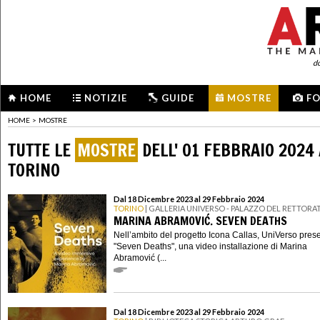
d
HOME
NOTIZIE
GUIDE
MOSTRE
F
HOME
>
MOSTRE
TUTTE LE
MOSTRE
DELL' 01 FEBBRAIO 2024 
TORINO
Dal 18 Dicembre 2023 al 29 Febbraio 2024
TORINO
| GALLERIA UNIVERSO - PALAZZO DEL RETTORA
MARINA ABRAMOVIĆ. SEVEN DEATHS
Nell’ambito del progetto Icona Callas, UniVerso pres
"Seven Deaths", una video installazione di Marina
Abramović (...
Dal 18 Dicembre 2023 al 29 Febbraio 2024