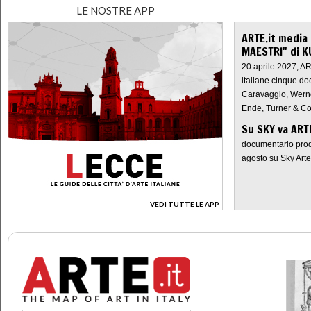
LE NOSTRE APP
ARTE.it media
MAESTRI" di K
20 aprile 2027, A
italiane cinque do
Caravaggio, Werne
Ende, Turner & Co
Su SKY va AR
documentario prod
agosto su Sky Arte
VEDI TUTTE LE APP
>