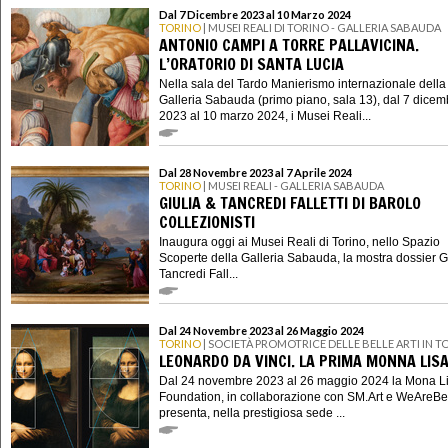
Dal 7 Dicembre 2023 al 10 Marzo 2024
TORINO
| MUSEI REALI DI TORINO - GALLERIA SABAUDA
ANTONIO CAMPI A TORRE PALLAVICINA.
L’ORATORIO DI SANTA LUCIA
Nella sala del Tardo Manierismo internazionale della
Galleria Sabauda (primo piano, sala 13), dal 7 dicem
2023 al 10 marzo 2024, i Musei Reali...
Dal 28 Novembre 2023 al 7 Aprile 2024
TORINO
| MUSEI REALI - GALLERIA SABAUDA
GIULIA & TANCREDI FALLETTI DI BAROLO
COLLEZIONISTI
Inaugura oggi ai Musei Reali di Torino, nello Spazio
Scoperte della Galleria Sabauda, la mostra dossier G
Tancredi Fall...
Dal 24 Novembre 2023 al 26 Maggio 2024
TORINO
| SOCIETÀ PROMOTRICE DELLE BELLE ARTI IN T
LEONARDO DA VINCI. LA PRIMA MONNA LIS
Dal 24 novembre 2023 al 26 maggio 2024 la Mona L
Foundation, in collaborazione con SM.Art e WeAreBe
presenta, nella prestigiosa sede ...