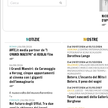
NICO
D'AP
N
OTIZIE
M
OSTRE
ROMA
| 06/08/2026
Dal 30/07/2026 al 01/11/2026
ARTE.it media partner de "I
VERONA
| CENTRO INTERNAZIONAL
FOTOGRAFIA SCAVI SCALIGERI
GRANDI MAESTRI" di KUBLAI Film
Dorothea Lange
Dal 24/07/2026 al 31/10/2026
PALERMO
| PALAZZO BELMONTE RIS
06/08/2026
PALERMO I PARCO ARCHEOLOGICO 
I Grandi Maestri: da Caravaggio
PAESAGGISTICO VALLE DEI TEMPLI -
a Herzog, cinque appuntamenti
AGRIGENTO
Botero. L’incanto del Mito I
al cinema con i giganti
Botero. Il peso dei sogni
dell'immaginario
Dal 24/07/2026 al 31/01/2027
LECCE
| LECCE – MUSEO MUST I CO
Il nuovo volto del museo fiorentino
– GALLERIA NAZIONALE DI COSENZ
Tesori nascosti della Galleri
">
FIRENZE
| 06/08/2026
Borghese
Nel futuro degli Uffizi. Tra due