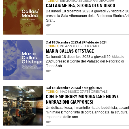
TORINO
| BIBLIOTECA STORICA ARTURO GRAF
CALLAS/MEDEA. STORIA DI UN DISCO
Da lunedì 18 dicembre 2023 a giovedì 29 febbraio 2
presso la Sala Athenaeum della Biblioteca Storica Ar
Graf...
Dal 18 Dicembre 2023 al 29 Febbraio 2024
TORINO
| PALAZZO DEL RETTORATO
MARIA CALLAS OFFSTAGE
Da lunedì 18 dicembre 2023 a giovedì 29 febbraio
2024, presso il Cortile del Palazzo del Rettorato di
Torino&nb...
Dal 12 Dicembre 2023 al 5 Maggio 2024
TORINO
| MAO MUSEO D’ARTE ORIENTALE
CONTEMPORARY MONOGATARI: NUOVE
NARRAZIONI GIAPPONESI
Un delicato kesa, il mantello rituale buddhista, accan
minimale kimono fatto di corda annodata; la struttura
imponente delle arm...