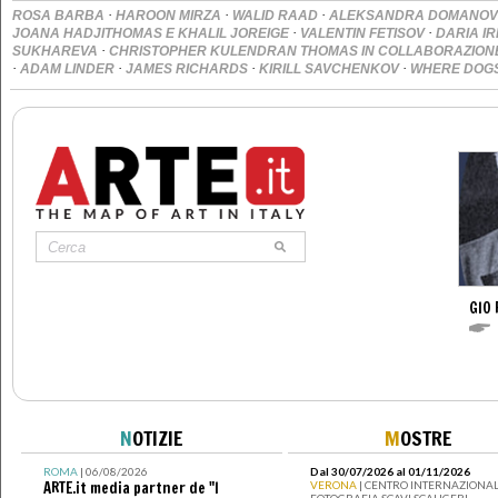
·
·
·
ROSA BARBA
HAROON MIRZA
WALID RAAD
ALEKSANDRA DOMANOV
·
·
JOANA HADJITHOMAS E KHALIL JOREIGE
VALENTIN FETISOV
DARIA I
·
SUKHAREVA
CHRISTOPHER KULENDRAN THOMAS IN COLLABORAZION
·
·
·
·
ADAM LINDER
JAMES RICHARDS
KIRILL SAVCHENKOV
WHERE DOG
GIO 
N
OTIZIE
M
OSTRE
ROMA
| 06/08/2026
Dal 30/07/2026 al 01/11/2026
ARTE.it media partner de "I
VERONA
| CENTRO INTERNAZIONAL