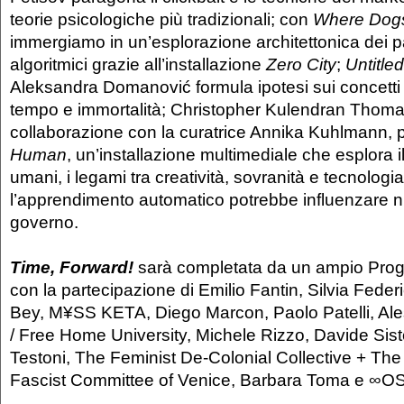
teorie psicologiche più tradizionali; con
Where Dog
immergiamo in un’esplorazione architettonica dei 
algoritmici grazie all’installazione
Zero City
;
Untitle
Aleksandra Domanović formula ipotesi sui concetti 
tempo e immortalità; Christopher Kulendran Thoma
collaborazione con la curatrice Annika Kuhlmann,
Human
, un’installazione multimediale che esplora il f
umani, i legami tra creatività, sovranità e tecnologi
l’apprendimento automatico potrebbe influenzare 
governo.
Time, Forward!
sarà completata da un ampio Pro
con la partecipazione di Emilio Fantin, Silvia Federi
Bey, M¥SS KETA, Diego Marcon, Paolo Patelli, Al
/ Free Home University, Michele Rizzo, Davide Sist
Testoni, The Feminist De-Colonial Collective + The
Fascist Committee of Venice, Barbara Toma e ∞OS