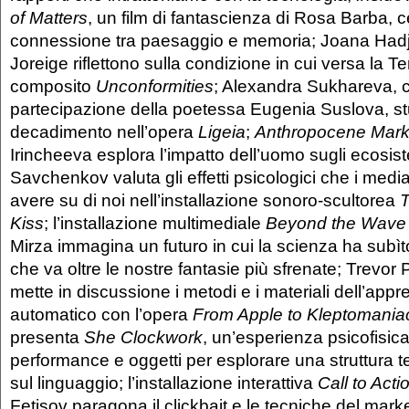
of Matters
, un film di fantascienza di Rosa Barba, c
connessione tra paesaggio e memoria; Joana Hadj
Joreige riflettono sulla condizione in cui versa la Te
composito
Unconformities
; Alexandra Sukhareva, c
partecipazione della poetessa Eugenia Suslova, stud
decadimento nell’opera
Ligeia
;
Anthropocene Mark
Irincheeva esplora l’impatto dell’uomo sugli ecosistemi
Savchenkov valuta gli effetti psicologici che i med
avere su di noi nell’installazione sonoro-scultorea
T
Kiss
; l’installazione multimediale
Beyond the Wave
Mirza immagina un futuro in cui la scienza ha subì
che va oltre le nostre fantasie più sfrenate; Trevor P
mette in discussione i metodi e i materiali dell’app
automatico con l’opera
From Apple to Kleptomania
presenta
She Clockwork
, un’esperienza psicofisica
performance e oggetti per esplorare una struttura 
sul linguaggio; l’installazione interattiva
Call to Acti
Fetisov paragona il clickbait e le tecniche del marke