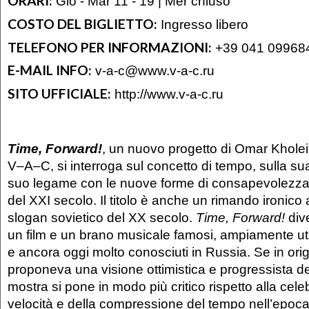
ORARI:
Gio - Mar 11 - 19 | Mer chiuso
COSTO DEL BIGLIETTO:
Ingresso libero
TELEFONO PER INFORMAZIONI:
+39 041 09968
E-MAIL INFO:
v-a-c@www.v-a-c.ru
SITO UFFICIALE:
http://www.v-a-c.ru
Time, Forward!
, un nuovo progetto di Omar Kholei
V–A–C, si interroga sul concetto di tempo, sulla su
suo legame con le nuove forme di consapevolezza,
del XXI secolo. Il titolo è anche un rimando ironico a
slogan sovietico del XX secolo.
Time, Forward!
div
un film e un brano musicale famosi, ampiamente uti
e ancora oggi molto conosciuti in Russia. Se in ori
proponeva una visione ottimistica e progressista de
mostra si pone in modo più critico rispetto alla cele
velocità e della compressione del tempo nell’epoca 