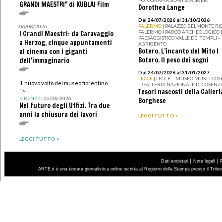
FOTOGRAFIA SCAVI SCALIGERI
GRANDI MAESTRI" di KUBLAI Film
Dorothea Lange
Dal 24/07/2026 al 31/10/2026
PALERMO
| PALAZZO BELMONTE RIS
06/08/2026
PALERMO I PARCO ARCHEOLOGICO 
I Grandi Maestri: da Caravaggio
PAESAGGISTICO VALLE DEI TEMPLI -
a Herzog, cinque appuntamenti
AGRIGENTO
Botero. L’incanto del Mito I
al cinema con i giganti
Botero. Il peso dei sogni
dell'immaginario
Dal 24/07/2026 al 31/01/2027
LECCE
| LECCE – MUSEO MUST I CO
Il nuovo volto del museo fiorentino
– GALLERIA NAZIONALE DI COSENZ
Tesori nascosti della Galleri
">
FIRENZE
| 06/08/2026
Borghese
Nel futuro degli Uffizi. Tra due
anni la chiusura dei lavori
LEGGI TUTTO >
LEGGI TUTTO >
|
|
Dati societari
Note legali
ARTE.it è una testata giornalistica online iscritta al Registro della Stampa presso il Trib