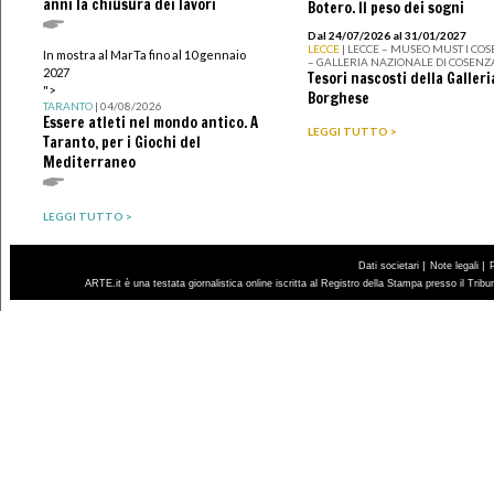
anni la chiusura dei lavori
Botero. Il peso dei sogni
Dal 24/07/2026 al 31/01/2027
LECCE
| LECCE – MUSEO MUST I CO
In mostra al MarTa fino al 10 gennaio
– GALLERIA NAZIONALE DI COSENZ
2027
Tesori nascosti della Galleri
">
Borghese
TARANTO
| 04/08/2026
Essere atleti nel mondo antico. A
LEGGI TUTTO >
Taranto, per i Giochi del
Mediterraneo
LEGGI TUTTO >
|
|
Dati societari
Note legali
ARTE.it è una testata giornalistica online iscritta al Registro della Stampa presso il Trib