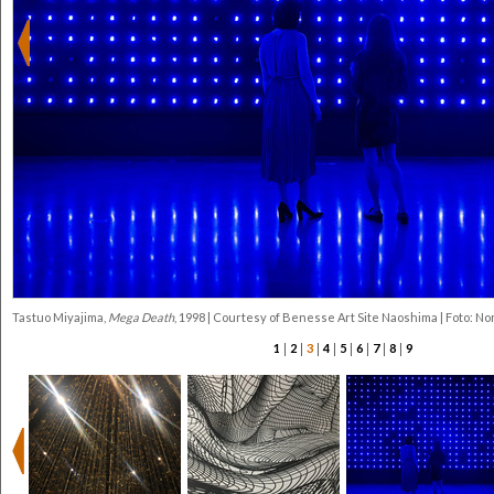
Tastuo Miyajima,
Mega Death
, 1998 | Courtesy of Benesse Art Site Naoshima | Foto: N
|
|
|
|
|
|
|
|
1
2
3
4
5
6
7
8
9