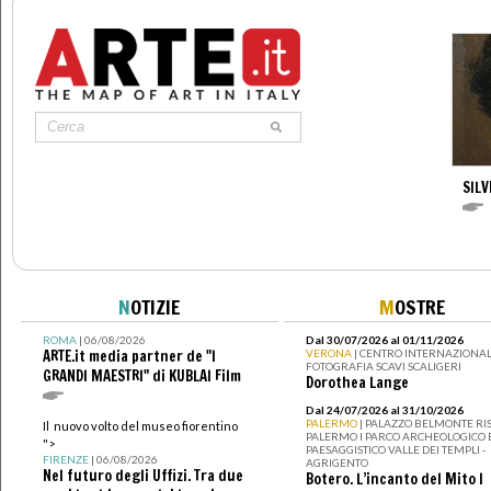
SILV
N
OTIZIE
M
OSTRE
ROMA
| 06/08/2026
Dal 30/07/2026 al 01/11/2026
ARTE.it media partner de "I
VERONA
| CENTRO INTERNAZIONAL
FOTOGRAFIA SCAVI SCALIGERI
GRANDI MAESTRI" di KUBLAI Film
Dorothea Lange
Dal 24/07/2026 al 31/10/2026
PALERMO
| PALAZZO BELMONTE RIS
Il nuovo volto del museo fiorentino
PALERMO I PARCO ARCHEOLOGICO 
">
PAESAGGISTICO VALLE DEI TEMPLI -
FIRENZE
| 06/08/2026
AGRIGENTO
Nel futuro degli Uffizi. Tra due
Botero. L’incanto del Mito I