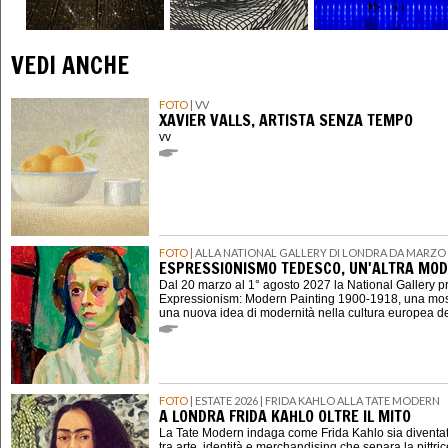
VEDI ANCHE
FOTO
| VV
XAVIER VALLS, ARTISTA SENZA TEMPO
vv
FOTO
| ALLA NATIONAL GALLERY DI LONDRA DA MARZO 
ESPRESSIONISMO TEDESCO, UN'ALTRA MOD
Dal 20 marzo al 1° agosto 2027 la National Gallery 
Expressionism: Modern Painting 1900-1918, una mostr
una nuova idea di modernità nella cultura europea d
FOTO
| ESTATE 2026 | FRIDA KAHLO ALLA TATE MODERN
A LONDRA FRIDA KAHLO OLTRE IL MITO
La Tate Modern indaga come Frida Kahlo sia diventat
tra arte, identità e merchandising che separa la pittri