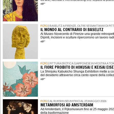
FOTO
| BASELITZ A FIRENZE, OLTRE SESSANT’ANNI DI P
IL MONDO AL CONTRARIO DI BASELITZ
Al Museo Novecento di Firenze una grande retrospett
Dipinti, incisioni e sculture ripercorrono un lavoro rad
FOTO
| PITTURA EROTICA GIAPPONESE IN MOSTRA A TO
IL FIORE PROIBITO DI HOKUSAI E KEISAI EIS
La Shinjuku Kabukicho Shunga Exhibition mette a con
del desiderio attraverso circa cento opere della coll
FOTO
| AL RIJKSMUSEUM FINO AL 25 MAGGIO 2026
METAMORFOSI AD AMSTERDAM
Ad Amsterdam, il Rijksmuseum fino al 25 maggio 202
della trasformazione