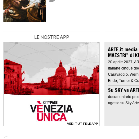
LE NOSTRE APP
ARTE.it media
MAESTRI" di K
20 aprile 2027, A
italiane cinque do
Caravaggio, Werne
Ende, Turner & Co
Su SKY va AR
documentario prod
agosto su Sky Arte
VEDI TUTTE LE APP
>