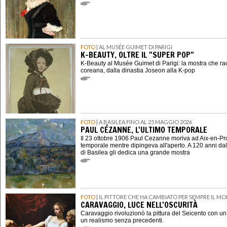
FOTO
| AL MUSÉE GUIMET DI PARIGI
K-BEAUTY, OLTRE IL "SUPER POP"
K-Beauty al Musée Guimet di Parigi: la mostra che ra
coreana, dalla dinastia Joseon alla K-pop
FOTO
| A BASILEA FINO AL 25 MAGGIO 2026
PAUL CÉZANNE, L'ULTIMO TEMPORALE
Il 23 ottobre 1906 Paul Cezanne moriva ad Aix-en-P
temporale mentre dipingeva all'aperto. A 120 anni dal
di Basilea gli dedica una grande mostra
FOTO
| IL PITTORE CHE HA CAMBIATO PER SEMPRE IL M
CARAVAGGIO, LUCE NELL'OSCURITÀ
Caravaggio rivoluzionò la pittura del Seicento con u
un realismo senza precedenti.