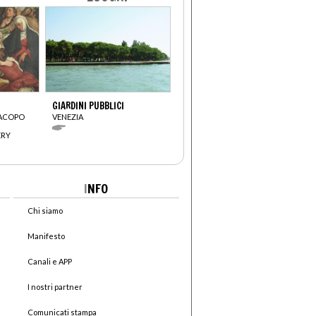
GIARDINI PUBBLICI
JACOPO
VENEZIA
ERY
I
NFO
Chi siamo
Manifesto
Canali e APP
I nostri partner
Comunicati stampa