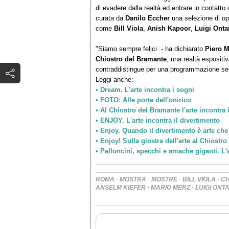
di evadere dalla realtà ed entrare in contatto
curata da
Danilo Eccher
una selezione di ope
come
Bill Viola
,
Anish Kapoor
,
Luigi Onta
"Siamo sempre felici - ha dichiarato
Piero 
Chiostro del Bramante
, una realtà espositi
contraddistingue per una programmazione semp
Leggi anche:
• Dream. L'arte incontra i sogni
• FOTO: Alle porte dell'onirico
• Al Chiostro del Bramante l'arte incontra 
•
ENJOY. L'arte incontra il divertimento
• Enjoy. Quando il divertimento è arte che f
• Enjoy! Sulla giostra dell'arte al Chiostr
• Palloncini, specchi e amache giganti. L'
·
·
·
·
ROMA
MOSTRA
MOSTRE
BILL VIOLA
CH
·
·
ANSELM KIEFER
MARIO MERZ
LUIGI ONTA