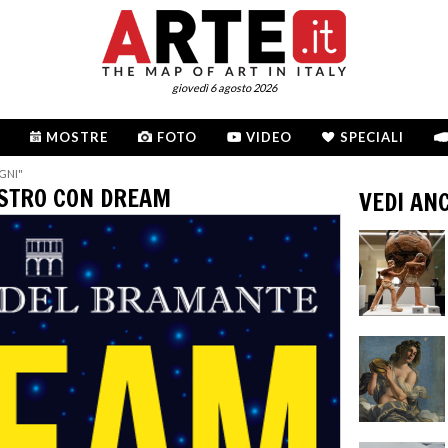
giovedì 6 agosto 2026
MOSTRE
FOTO
VIDEO
SPECIALI
GNI"
IOSTRO CON DREAM
VEDI AN