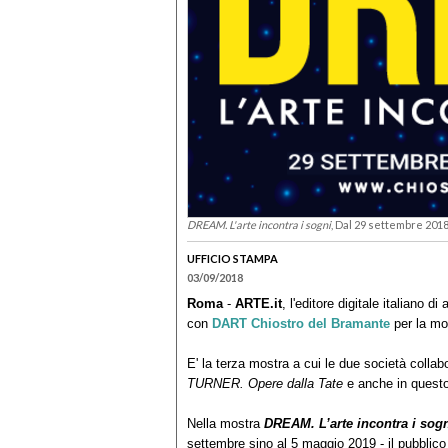
DREAM. L'arte incontra i sogni
, Dal 29 settembre 201
UFFICIO STAMPA
03/09/2018
Roma
-
ARTE.it
, l'editore digitale italiano d
con
DART Chiostro del Bramante
per la m
E' la terza mostra a cui le due società colla
TURNER. Opere dalla Tate
e anche in questo 
Nella mostra
DREAM. L’arte incontra i sog
settembre sino al 5 maggio 2019 - il pubblico