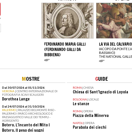
FERDINANDO MARIA GALLI
LA VIA DEL CALVARIO
(FERDINANDO GALLI DA
IACOPO DA PONTE (
BASSANO)
BIBBIENA)
THE NATIONAL GALL
M
OSTRE
G
UIDE
Dal 30/07/2026 al 01/11/2026
ROMA
|
CHIESA
VERONA
| CENTRO INTERNAZIONALE DI
Chiesa di Sant’Ignazio di Loyola
FOTOGRAFIA SCAVI SCALIGERI
Dorothea Lange
BOLOGNA
|
LOCALE
Le stanze
Dal 24/07/2026 al 31/10/2026
PALERMO
| PALAZZO BELMONTE RISO -
ROMA
|
OPERA
PALERMO I PARCO ARCHEOLOGICO E
Piazza della Minerva
PAESAGGISTICO VALLE DEI TEMPLI -
AGRIGENTO
NAPOLI
|
OPERA
Botero. L’incanto del Mito I
Parabola dei ciechi
Botero. Il peso dei sogni