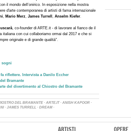
 con il mondo dell’onirico. In esposizione nella mostra
re d'arte contemporanea di artisti di fama internazionale
ni
,
Mario Merz
,
James Turrell
,
Anselm Kiefer
.
Muscarà
, co-founder di ARTE.it - di lavorare al fianco de il
va italiana con cui collaboriamo ormai dal 2017 e che si
re originale e di grande qualità".
i sogni
a riflettere. Intervista a Danilo Eccher
o del Bramante
arte del divertimento al Chiostro del Bramante
·
·
·
IOSTRO DEL BRAMANTE
ARTE.IT
ANISH KAPOOR
·
·
·
NI
JAMES TURRELL
DREAM
ARTISTI
OPERE