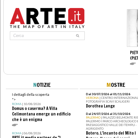
PIET
(PIE
N
OTIZIE
M
OSTRE
Dal 30/07/2026 al 01/11/2026
I dettagli della scoperta
VERONA
| CENTRO INTERNAZIONAL
">
FOTOGRAFIA SCAVI SCALIGERI
ROMA
| 10/08/2026
Dorothea Lange
Domus o caserma? A Villa
Celimontana emerge un edificio
Dal 24/07/2026 al 31/10/2026
PALERMO
| PALAZZO BELMONTE RIS
che è un enigma
PALERMO I PARCO ARCHEOLOGICO 
PAESAGGISTICO VALLE DEI TEMPLI -
AGRIGENTO
Botero. L’incanto del Mito I
ROMA
| 06/08/2026
ARTE.it media partner de "I