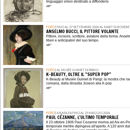
linguaggio visivo destinato a diffondersi
FOTO
| FINO AL 27 SETTEMBRE 2026 AL MART DI ROVER
ANSELMO BUCCI, IL PITTORE VOLANTE
Pittore, incisore, scrittore, aviatore della forma: Ansel
liberi e anticipatori del suo tempo.
FOTO
| AL MUSÉE GUIMET DI PARIGI
K-BEAUTY, OLTRE IL "SUPER POP"
K-Beauty al Musée Guimet di Parigi: la mostra che ra
coreana, dalla dinastia Joseon alla K-pop
FOTO
| A BASILEA FINO AL 25 MAGGIO 2026
PAUL CÉZANNE, L'ULTIMO TEMPORALE
Il 23 ottobre 1906 Paul Cezanne moriva ad Aix-en-P
temporale mentre dipingeva all'aperto. A 120 anni dal