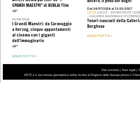
Botero. Il peso dei sogni
GRANDI MAESTRI" di KUBLAI Film
Dal 24/07/2026 al 31/01/2027
LECCE
| LECCE – MUSEO MUST I CO
– GALLERIA NAZIONALE DI COSENZ
06/08/2026
Tesori nascosti della Galleri
I Grandi Maestri: da Caravaggio
Borghese
a Herzog, cinque appuntamenti
al cinema con i giganti
LEGGI TUTTO >
dell'immaginario
LEGGI TUTTO >
|
|
Dati societari
Note legali
ARTE.it è una testata giornalistica online iscritta al Registro della Stampa presso il Trib