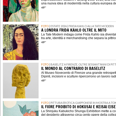
una nuova idea di modernità nella cultura europea d
FOTO
| ESTATE 2026 | FRIDA KAHLO ALLA TATE MODERN
A LONDRA FRIDA KAHLO OLTRE IL MITO
La Tate Modern indaga come Frida Kahlo sia diventat
tra arte, identità e merchandising che separa la pittri
FOTO
| BASELITZ A FIRENZE, OLTRE SESSANT’ANNI DI P
IL MONDO AL CONTRARIO DI BASELITZ
Al Museo Novecento di Firenze una grande retrospett
Dipinti, incisioni e sculture ripercorrono un lavoro rad
FOTO
| PITTURA EROTICA GIAPPONESE IN MOSTRA A TO
IL FIORE PROIBITO DI HOKUSAI E KEISAI EIS
La Shinjuku Kabukicho Shunga Exhibition mette a con
del desiderio attraverso circa cento opere della coll