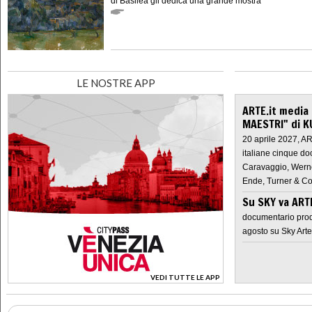
di Basilea gli dedica una grande mostra
LE NOSTRE APP
ARTE.it media
MAESTRI" di K
20 aprile 2027, A
italiane cinque do
Caravaggio, Werne
Ende, Turner & Co
Su SKY va AR
documentario prod
agosto su Sky Arte
VEDI TUTTE LE APP
>