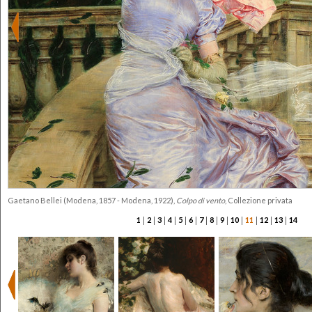
Gaetano Bellei (Modena, 1857 - Modena, 1922),
Colpo di vento
, Collezione privata
|
|
|
|
|
|
|
|
|
|
|
|
|
1
2
3
4
5
6
7
8
9
10
11
12
13
14