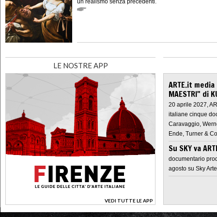
un realismo senza precedenti.
LE NOSTRE APP
ARTE.it media
MAESTRI" di K
20 aprile 2027, A
italiane cinque do
Caravaggio, Werne
Ende, Turner & Co
Su SKY va AR
documentario prod
agosto su Sky Arte
VEDI TUTTE LE APP
>