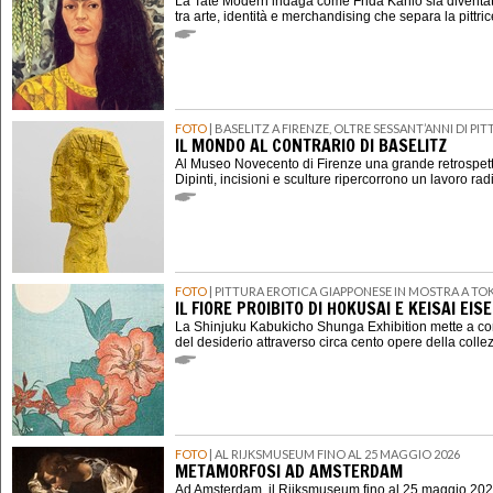
La Tate Modern indaga come Frida Kahlo sia diventat
tra arte, identità e merchandising che separa la pittri
FOTO
| BASELITZ A FIRENZE, OLTRE SESSANT’ANNI DI P
IL MONDO AL CONTRARIO DI BASELITZ
Al Museo Novecento di Firenze una grande retrospett
Dipinti, incisioni e sculture ripercorrono un lavoro rad
FOTO
| PITTURA EROTICA GIAPPONESE IN MOSTRA A TO
IL FIORE PROIBITO DI HOKUSAI E KEISAI EIS
La Shinjuku Kabukicho Shunga Exhibition mette a con
del desiderio attraverso circa cento opere della coll
FOTO
| AL RIJKSMUSEUM FINO AL 25 MAGGIO 2026
METAMORFOSI AD AMSTERDAM
Ad Amsterdam, il Rijksmuseum fino al 25 maggio 202