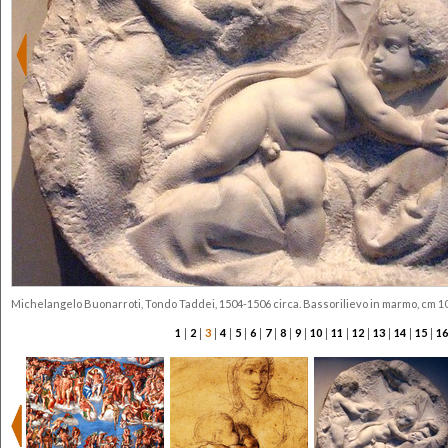
Michelangelo Buonarroti, Tondo Taddei, 1504-1506 circa. Bassorilievo in marmo, cm 1
|
|
|
|
|
|
|
|
|
|
|
|
|
|
|
1
2
3
4
5
6
7
8
9
10
11
12
13
14
15
16