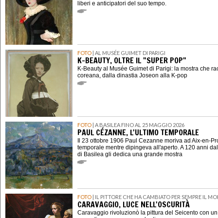
liberi e anticipatori del suo tempo.
FOTO
| AL MUSÉE GUIMET DI PARIGI
K-BEAUTY, OLTRE IL "SUPER POP"
K-Beauty al Musée Guimet di Parigi: la mostra che ra
coreana, dalla dinastia Joseon alla K-pop
FOTO
| A BASILEA FINO AL 25 MAGGIO 2026
PAUL CÉZANNE, L'ULTIMO TEMPORALE
Il 23 ottobre 1906 Paul Cezanne moriva ad Aix-en-P
temporale mentre dipingeva all'aperto. A 120 anni dal
di Basilea gli dedica una grande mostra
FOTO
| IL PITTORE CHE HA CAMBIATO PER SEMPRE IL M
CARAVAGGIO, LUCE NELL'OSCURITÀ
Caravaggio rivoluzionò la pittura del Seicento con u