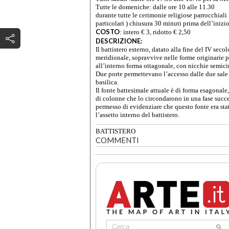
Tutte le domeniche: dalle ore 10 alle 11.30
durante tutte le cerimonie religiose parrocchiali
particolari ) chiusura 30 minuti prima dell’inizi
COSTO
:
intero € 3, ridotto € 2,50
DESCRIZIONE:
Il battistero esterno, datato alla fine del IV sec
meridionale, sopravvive nelle forme originarie pe
all’interno forma ottagonale, con nicchie semicir
Due porte permettevano l’accesso dalle due sale n
basilica.
Il fonte battesimale attuale è di forma esagonal
di colonne che lo circondarono in una fase succe
permesso di evidenziare che questo fonte era st
l’assetto interno del battistero.
BATTISTERO
COMMENTI