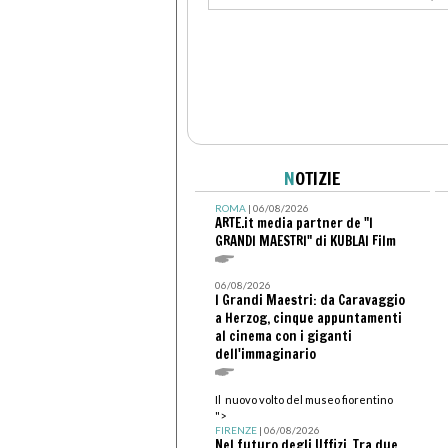
N
OTIZIE
ROMA
| 06/08/2026
ARTE.it media partner de "I
GRANDI MAESTRI" di KUBLAI Film
06/08/2026
I Grandi Maestri: da Caravaggio
a Herzog, cinque appuntamenti
al cinema con i giganti
dell'immaginario
Il nuovo volto del museo fiorentino
">
FIRENZE
| 06/08/2026
Nel futuro degli Uffizi. Tra due