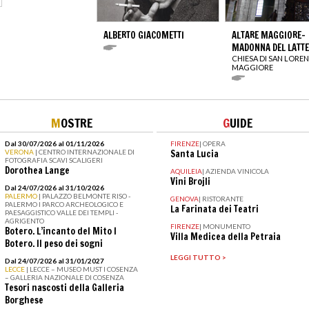
ALBERTO GIACOMETTI
ALTARE MAGGIORE-
MADONNA DEL LATTE
CHIESA DI SAN LORE
MAGGIORE
M
OSTRE
G
UIDE
Dal 30/07/2026 al 01/11/2026
FIRENZE
|
OPERA
VERONA
| CENTRO INTERNAZIONALE DI
Santa Lucia
FOTOGRAFIA SCAVI SCALIGERI
Dorothea Lange
AQUILEIA
|
AZIENDA VINICOLA
Vini Brojli
Dal 24/07/2026 al 31/10/2026
PALERMO
| PALAZZO BELMONTE RISO -
GENOVA
|
RISTORANTE
PALERMO I PARCO ARCHEOLOGICO E
La Farinata dei Teatri
PAESAGGISTICO VALLE DEI TEMPLI -
AGRIGENTO
FIRENZE
|
MONUMENTO
Botero. L’incanto del Mito I
Villa Medicea della Petraia
Botero. Il peso dei sogni
LEGGI TUTTO >
Dal 24/07/2026 al 31/01/2027
LECCE
| LECCE – MUSEO MUST I COSENZA
– GALLERIA NAZIONALE DI COSENZA
Tesori nascosti della Galleria
Borghese