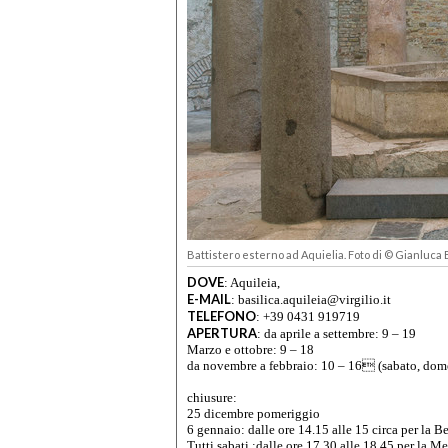
Battistero esterno ad Aquielia. Foto di © Gianluca
DOVE
:
Aquileia,
E-MAIL
:
basilica.aquileia@virgilio.it
TELEFONO
:
+39 0431 919719
APERTURA
:
da aprile a settembre: 9 – 19
Marzo e ottobre: 9 – 18
da novembre a febbraio: 10 – 16 (sabato, domen
chiusure:
25 dicembre pomeriggio
6 gennaio: dalle ore 14.15 alle 15 circa per la
Tutti sabati :dalle ore 17.30 alle 18.45 per la Me