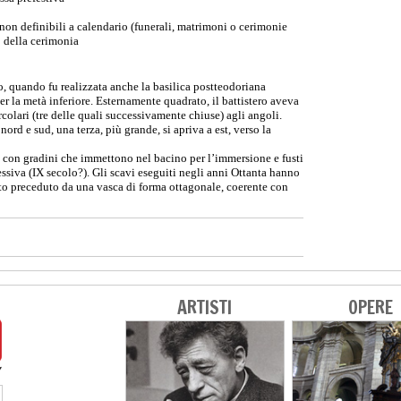
 non definibili a calendario (funerali, matrimoni o cerimonie
o della cerimonia
olo, quando fu realizzata anche la basilica postteodoriana
r la metà inferiore. Esternamente quadrato, il battistero aveva
colari (tre delle quali successivamente chiuse) agli angoli.
ord e sud, una terza, più grande, si apriva a est, verso la
e, con gradini che immettono nel bacino per l’immersione e fusti
ssiva (IX secolo?). Gli scavi eseguiti negli anni Ottanta hanno
ato preceduto da una vasca di forma ottagonale, coerente con
ARTISTI
OPERE