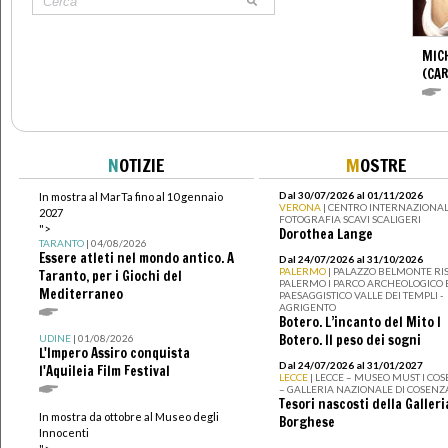
MIC
(CA
N
OTIZIE
M
OSTRE
Dal 30/07/2026 al 01/11/2026
In mostra al MarTa fino al 10 gennaio
VERONA
| CENTRO INTERNAZIONAL
2027
FOTOGRAFIA SCAVI SCALIGERI
">
Dorothea Lange
TARANTO
| 04/08/2026
Essere atleti nel mondo antico. A
Dal 24/07/2026 al 31/10/2026
PALERMO
| PALAZZO BELMONTE RIS
Taranto, per i Giochi del
PALERMO I PARCO ARCHEOLOGICO 
Mediterraneo
PAESAGGISTICO VALLE DEI TEMPLI -
AGRIGENTO
Botero. L’incanto del Mito I
Botero. Il peso dei sogni
UDINE
| 01/08/2026
L'Impero Assiro conquista
Dal 24/07/2026 al 31/01/2027
l'Aquileia Film Festival
LECCE
| LECCE – MUSEO MUST I CO
– GALLERIA NAZIONALE DI COSENZ
Tesori nascosti della Galleri
In mostra da ottobre al Museo degli
Borghese
Innocenti