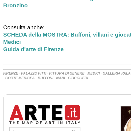
Bronzino
.
Consulta anche:
SCHEDA della MOSTRA: Buffoni, villani e giocato
Medici
Guida d'arte di Firenze
·
·
·
·
FIRENZE
PALAZZO PITTI
PITTURA DI GENERE
MEDICI
GALLERIA PALA
·
·
·
·
CORTE MEDICEA
BUFFONI
NANI
GIOCOLIERI