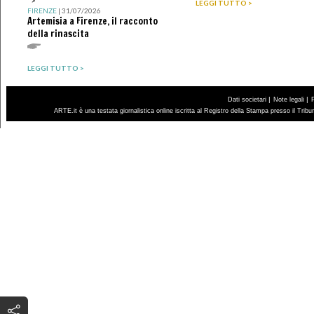
">
LEGGI TUTTO >
FIRENZE
| 31/07/2026
Artemisia a Firenze, il racconto
della rinascita
LEGGI TUTTO >
|
|
Dati societari
Note legali
ARTE.it è una testata giornalistica online iscritta al Registro della Stampa presso il Trib