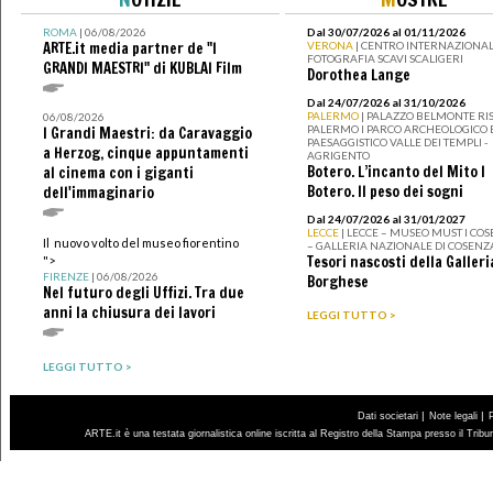
ROMA
| 06/08/2026
Dal 30/07/2026 al 01/11/2026
ARTE.it media partner de "I
VERONA
| CENTRO INTERNAZIONAL
FOTOGRAFIA SCAVI SCALIGERI
GRANDI MAESTRI" di KUBLAI Film
Dorothea Lange
Dal 24/07/2026 al 31/10/2026
PALERMO
| PALAZZO BELMONTE RIS
06/08/2026
PALERMO I PARCO ARCHEOLOGICO 
I Grandi Maestri: da Caravaggio
PAESAGGISTICO VALLE DEI TEMPLI -
a Herzog, cinque appuntamenti
AGRIGENTO
Botero. L’incanto del Mito I
al cinema con i giganti
Botero. Il peso dei sogni
dell'immaginario
Dal 24/07/2026 al 31/01/2027
LECCE
| LECCE – MUSEO MUST I CO
Il nuovo volto del museo fiorentino
– GALLERIA NAZIONALE DI COSENZ
Tesori nascosti della Galleri
">
FIRENZE
| 06/08/2026
Borghese
Nel futuro degli Uffizi. Tra due
anni la chiusura dei lavori
LEGGI TUTTO >
LEGGI TUTTO >
|
|
Dati societari
Note legali
ARTE.it è una testata giornalistica online iscritta al Registro della Stampa presso il Trib