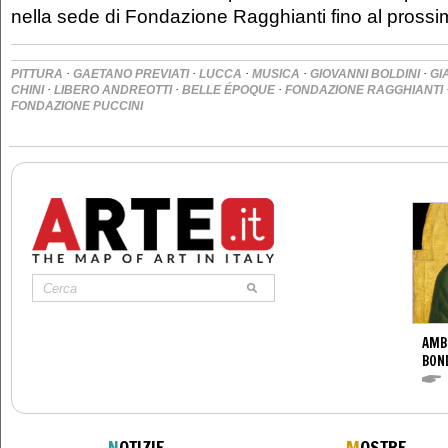
nella sede di Fondazione Ragghianti fino al pross
·
·
·
·
·
PITTURA
GAETANO PREVIATI
LUCCA
MUSICA
GIOVANNI BOLDINI
GI
·
·
·
CHINI
LIBERO ANDREOTTI
BELLE ÉPOQUE
FONDAZIONE RAGGHIANTI
FONDAZIONE PUCCINI
AMB
BON
N
OTIZIE
M
OSTRE