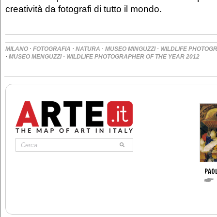
creatività da fotografi di tutto il mondo.
·
·
·
·
MILANO
FOTOGRAFIA
NATURA
MUSEO MINGUZZI
WILDLIFE PHOTOGR
·
·
MUSEO MENGUZZI
WILDLIFE PHOTOGRAPHER OF THE YEAR 2012
PAO