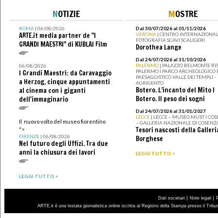
N
OTIZIE
M
OSTRE
ROMA
| 06/08/2026
Dal 30/07/2026 al 01/11/2026
ARTE.it media partner de "I
VERONA
| CENTRO INTERNAZIONAL
FOTOGRAFIA SCAVI SCALIGERI
GRANDI MAESTRI" di KUBLAI Film
Dorothea Lange
Dal 24/07/2026 al 31/10/2026
PALERMO
| PALAZZO BELMONTE RIS
06/08/2026
PALERMO I PARCO ARCHEOLOGICO 
I Grandi Maestri: da Caravaggio
PAESAGGISTICO VALLE DEI TEMPLI -
a Herzog, cinque appuntamenti
AGRIGENTO
Botero. L’incanto del Mito I
al cinema con i giganti
Botero. Il peso dei sogni
dell'immaginario
Dal 24/07/2026 al 31/01/2027
LECCE
| LECCE – MUSEO MUST I CO
Il nuovo volto del museo fiorentino
– GALLERIA NAZIONALE DI COSENZ
Tesori nascosti della Galleri
">
FIRENZE
| 06/08/2026
Borghese
Nel futuro degli Uffizi. Tra due
anni la chiusura dei lavori
LEGGI TUTTO >
LEGGI TUTTO >
|
|
Dati societari
Note legali
ARTE.it è una testata giornalistica online iscritta al Registro della Stampa presso il Trib