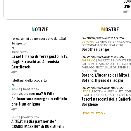
BERN
(PIN
N
OTIZIE
M
OSTRE
Dal 30/07/2026 al 01/11/2026
I programmi da non perdere dal 10 al
VERONA
| CENTRO INTERNAZIONAL
16 agosto
FOTOGRAFIA SCAVI SCALIGERI
">
Dorothea Lange
10/08/2026
La settimana di ferragosto in tv,
Dal 24/07/2026 al 31/10/2026
PALERMO
| PALAZZO BELMONTE RIS
dagli Etruschi ad Artemisia
PALERMO I PARCO ARCHEOLOGICO 
Gentileschi
PAESAGGISTICO VALLE DEI TEMPLI -
AGRIGENTO
Botero. L’incanto del Mito I
Botero. Il peso dei sogni
I dettagli della scoperta
">
Dal 24/07/2026 al 31/01/2027
ROMA
| 10/08/2026
LECCE
| LECCE – MUSEO MUST I CO
Domus o caserma? A Villa
– GALLERIA NAZIONALE DI COSENZ
Celimontana emerge un edificio
Tesori nascosti della Galleri
che è un enigma
Borghese
LEGGI TUTTO >
ROMA
| 06/08/2026
ARTE.it media partner de "I
GRANDI MAESTRI" di KUBLAI Film