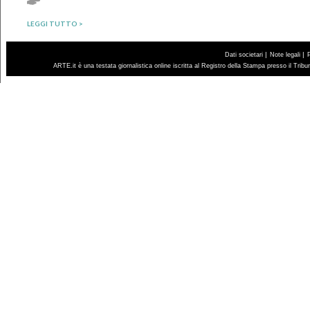
LEGGI TUTTO >
|
|
Dati societari
Note legali
ARTE.it è una testata giornalistica online iscritta al Registro della Stampa presso il Trib