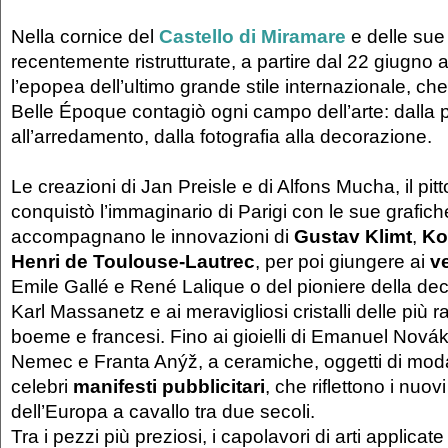
Nella cornice del
Castello di Miramare
e delle sue
recentemente ristrutturate, a partire dal 22 giugno
l’epopea dell’ultimo grande stile internazionale, che
Belle Époque contagiò ogni campo dell’arte: dalla p
all’arredamento, dalla fotografia alla decorazione.
Le creazioni di Jan Preisle e di Alfons Mucha, il pi
conquistò l’immaginario di Parigi con le sue grafich
accompagnano le innovazioni di
Gustav Klimt
,
Ko
Henri de Toulouse-Lautrec
, per poi giungere ai
ve
Emile Gallé e René Lalique o del pioniere della de
Karl Massanetz e ai meravigliosi cristalli delle più r
boeme e francesi. Fino ai gioielli di Emanuel Novák
Nemec e Franta Anýž, a ceramiche, oggetti di mod
celebri
manifesti pubblicitari
, che riflettono i nuovi 
dell’Europa a cavallo tra due secoli.
Tra i pezzi più preziosi, i capolavori di arti applicat