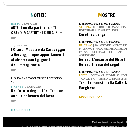
N
OTIZIE
M
OSTRE
ROMA
| 06/08/2026
Dal 30/07/2026 al 01/11/2026
ARTE.it media partner de "I
VERONA
| CENTRO INTERNAZIONAL
FOTOGRAFIA SCAVI SCALIGERI
GRANDI MAESTRI" di KUBLAI Film
Dorothea Lange
Dal 24/07/2026 al 31/10/2026
PALERMO
| PALAZZO BELMONTE RIS
06/08/2026
PALERMO I PARCO ARCHEOLOGICO 
I Grandi Maestri: da Caravaggio
PAESAGGISTICO VALLE DEI TEMPLI -
a Herzog, cinque appuntamenti
AGRIGENTO
Botero. L’incanto del Mito I
al cinema con i giganti
Botero. Il peso dei sogni
dell'immaginario
Dal 24/07/2026 al 31/01/2027
LECCE
| LECCE – MUSEO MUST I CO
Il nuovo volto del museo fiorentino
– GALLERIA NAZIONALE DI COSENZ
Tesori nascosti della Galleri
">
FIRENZE
| 06/08/2026
Borghese
Nel futuro degli Uffizi. Tra due
anni la chiusura dei lavori
LEGGI TUTTO >
LEGGI TUTTO >
|
|
Dati societari
Note legali