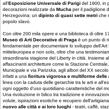
all’
Esposizione Universale di Parigi
del 1900, in p
decorazioni realizzate da
Mucha
per il padiglione 
Herzegovina: un
dipinto di quasi sette metri
che n
popolo slavo.
Con oltre 200 mila opere e una biblioteca di oltre 17
Museo di Arti Decorative di Praga
è un punto di r
fondamentale per documentare lo sviluppo dell’Art
mitteleuropea e non solo, oltre che una testimonian
straordinaria stagione del Liberty in città. Insieme a
affascinanti architetture come la Stazione Centrale,
Municipale e via Parizska, agli albori del XX secolo
infatti a una
fioritura vigorosa e multiforme delle 
linea con la caduta delle gerarchie tra le arti e all’e
ogni oggetto d’uso quotidiano caratteristiche del 
Una rivoluzione in bilico tra tradizione e innovazione 
volute, ispirazioni esotiche e recupero dell’artigian
nuovo alle città e ai loro luoghi
- teatri, caffè, sta