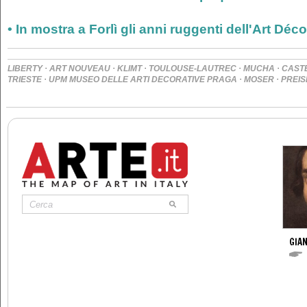
• In mostra a Forlì gli anni ruggenti dell'Art Déco
·
·
·
·
·
LIBERTY
ART NOUVEAU
KLIMT
TOULOUSE-LAUTREC
MUCHA
CAST
·
·
·
TRIESTE
UPM MUSEO DELLE ARTI DECORATIVE PRAGA
MOSER
PREIS
GIAN