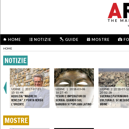
HOME
NOTIZIE
GUIDE
MOSTRE
F
HOME
NOTIZIE
UDINE
|
2017-07-13
UDINE
|
2018-03-08
UDINE
|
2018-05-1
TTA
15:10:44
16:27:45
20:02:28
 A
AQUILEIA “MADRE DI
TESORI E IMPERATORI DI
GUERRA E PATRIMONIO
EL
VENEZIA”, E PORTA VERSO
SERBIA: QUANDO SUL
CULTURALE: SE NE DIS
L’ORIENTE
DANUBIO SI PARLAVA LATINO
UDINE
MOSTRE