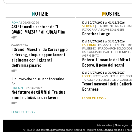
N
OTIZIE
M
OSTRE
ROMA
| 06/08/2026
Dal 30/07/2026 al 01/11/2026
ARTE.it media partner de "I
VERONA
| CENTRO INTERNAZIONAL
FOTOGRAFIA SCAVI SCALIGERI
GRANDI MAESTRI" di KUBLAI Film
Dorothea Lange
Dal 24/07/2026 al 31/10/2026
PALERMO
| PALAZZO BELMONTE RIS
06/08/2026
PALERMO I PARCO ARCHEOLOGICO 
I Grandi Maestri: da Caravaggio
PAESAGGISTICO VALLE DEI TEMPLI -
a Herzog, cinque appuntamenti
AGRIGENTO
Botero. L’incanto del Mito I
al cinema con i giganti
Botero. Il peso dei sogni
dell'immaginario
Dal 24/07/2026 al 31/01/2027
LECCE
| LECCE – MUSEO MUST I CO
Il nuovo volto del museo fiorentino
– GALLERIA NAZIONALE DI COSENZ
Tesori nascosti della Galleri
">
FIRENZE
| 06/08/2026
Borghese
Nel futuro degli Uffizi. Tra due
anni la chiusura dei lavori
LEGGI TUTTO >
LEGGI TUTTO >
|
|
Dati societari
Note legali
ARTE.it è una testata giornalistica online iscritta al Registro della Stampa presso il Trib