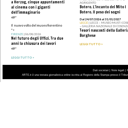
a Herzog, cinque appuntamenti
AGRIGENTO
Botero. L’incanto del Mito I
al cinema con i giganti
Botero. Il peso dei sogni
dell'immaginario
Dal 24/07/2026 al 31/01/2027
LECCE
| LECCE – MUSEO MUST I CO
Il nuovo volto del museo fiorentino
– GALLERIA NAZIONALE DI COSENZ
Tesori nascosti della Galleri
">
FIRENZE
| 06/08/2026
Borghese
Nel futuro degli Uffizi. Tra due
anni la chiusura dei lavori
LEGGI TUTTO >
LEGGI TUTTO >
|
|
Dati societari
Note legali
ARTE.it è una testata giornalistica online iscritta al Registro della Stampa presso il Trib