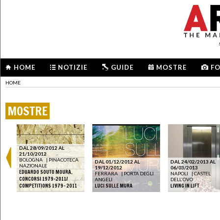
HOME
NOTIZIE
GUIDE
MOSTRE
F
HOME
MOSTRE
DAL 28/09/2012 AL
21/10/2012
BOLOGNA
|
PINACOTECA
DAL 01/12/2012 AL
DAL 24/02/2013 AL
NAZIONALE
19/12/2012
06/03/2013
EDUARDO SOUTO MOURA.
FERRARA
|
PORTA DEGLI
NAPOLI
|
CASTEL
CONCORSI 1979–2011/
ANGELI
DELL'OVO
COMPETITIONS 1979– 2011
LUCI SULLE MURA
LIVING IN LIFT