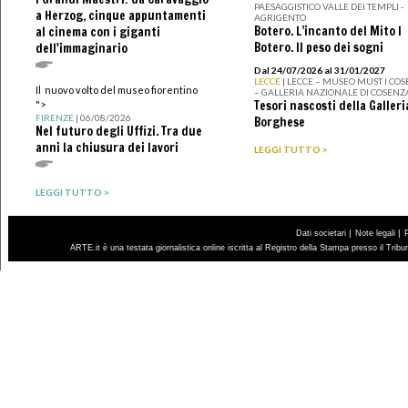
PAESAGGISTICO VALLE DEI TEMPLI -
a Herzog, cinque appuntamenti
AGRIGENTO
Botero. L’incanto del Mito I
al cinema con i giganti
Botero. Il peso dei sogni
dell'immaginario
Dal 24/07/2026 al 31/01/2027
LECCE
| LECCE – MUSEO MUST I CO
Il nuovo volto del museo fiorentino
– GALLERIA NAZIONALE DI COSENZ
Tesori nascosti della Galleri
">
FIRENZE
| 06/08/2026
Borghese
Nel futuro degli Uffizi. Tra due
anni la chiusura dei lavori
LEGGI TUTTO >
LEGGI TUTTO >
|
|
Dati societari
Note legali
ARTE.it è una testata giornalistica online iscritta al Registro della Stampa presso il Trib