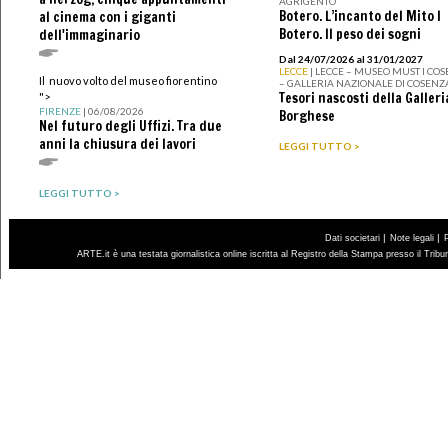
AGRIGENTO
Botero. L’incanto del Mito I
al cinema con i giganti
Botero. Il peso dei sogni
dell'immaginario
Dal 24/07/2026 al 31/01/2027
LECCE
| LECCE – MUSEO MUST I CO
Il nuovo volto del museo fiorentino
– GALLERIA NAZIONALE DI COSENZ
Tesori nascosti della Galleri
">
FIRENZE
| 06/08/2026
Borghese
Nel futuro degli Uffizi. Tra due
anni la chiusura dei lavori
LEGGI TUTTO >
LEGGI TUTTO >
|
|
Dati societari
Note legali
ARTE.it è una testata giornalistica online iscritta al Registro della Stampa presso il Trib