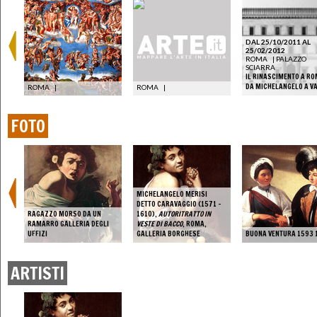
DAL 25/10/2011 AL
25/02/2012
ROMA
|
PALAZZO
SCIARRA
IL RINASCIMENTO A RO
DA MICHELANGELO A V
ROMA
|
ROMA
|
FOTO
MICHELANGELO MERISI
DETTO CARAVAGGIO (1571 -
L
RAGAZZO MORSO DA UN
1610),
AUTORITRATTO IN
NAL
RAMARRO GALLERIA DEGLI
VESTE DI BACCO
, ROMA,
UFFIZI
GALLERIA BORGHESE
BUONA VENTURA 1593 
ARTISTI