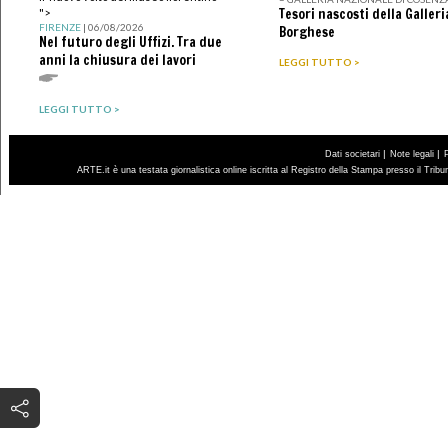
Tesori nascosti della Galleri
">
FIRENZE
| 06/08/2026
Borghese
Nel futuro degli Uffizi. Tra due
anni la chiusura dei lavori
LEGGI TUTTO >
LEGGI TUTTO >
|
|
Dati societari
Note legali
ARTE.it è una testata giornalistica online iscritta al Registro della Stampa presso il Trib