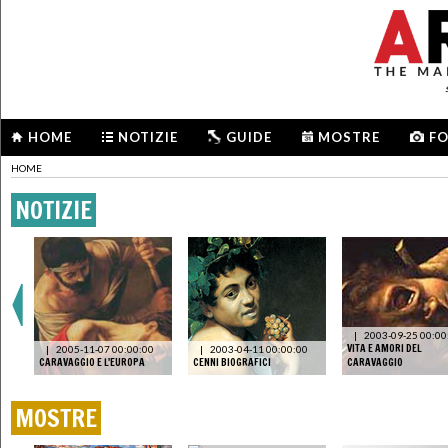
HOME
NOTIZIE
GUIDE
MOSTRE
F
HOME
NOTIZIE
STO
|
2003-09-25 00:00
IA
VITA E AMORI DEL
|
2005-11-07 00:00:00
|
2003-04-11 00:00:00
CARAVAGGIO E L'EUROPA
CENNI BIOGRAFICI
CARAVAGGIO
MOSTRE