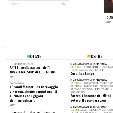
GIAN
N
OTIZIE
M
OSTRE
ROMA
| 06/08/2026
Dal 30/07/2026 al 01/11/2026
ARTE.it media partner de "I
VERONA
| CENTRO INTERNAZIONAL
FOTOGRAFIA SCAVI SCALIGERI
GRANDI MAESTRI" di KUBLAI Film
Dorothea Lange
Dal 24/07/2026 al 31/10/2026
PALERMO
| PALAZZO BELMONTE RIS
06/08/2026
PALERMO I PARCO ARCHEOLOGICO 
I Grandi Maestri: da Caravaggio
PAESAGGISTICO VALLE DEI TEMPLI -
a Herzog, cinque appuntamenti
AGRIGENTO
Botero. L’incanto del Mito I
al cinema con i giganti
Botero. Il peso dei sogni
dell'immaginario
Dal 24/07/2026 al 31/01/2027
LECCE
| LECCE – MUSEO MUST I CO
Il nuovo volto del museo fiorentino
– GALLERIA NAZIONALE DI COSENZ