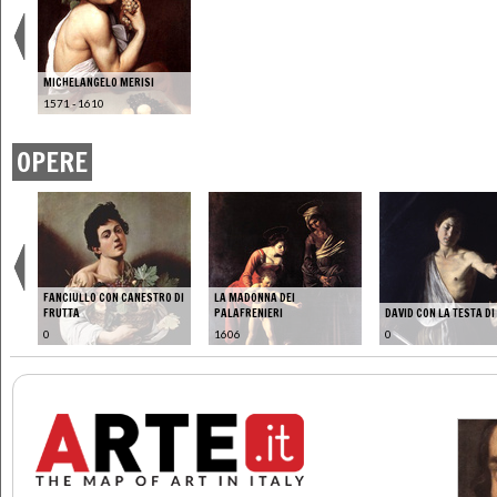
MICHELANGELO MERISI
1571 - 1610
OPERE
FANCIULLO CON CANESTRO DI
LA MADONNA DEI
FRUTTA
PALAFRENIERI
DAVID CON LA TESTA DI
0
1606
0