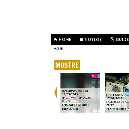
HOME
NOTIZIE
GUIDE
HOME
MOSTRE
DAL 21/03/2019 AL
17/05/2019
PALERMO
|
PALAZZO
ZIINO
DAL 30/04/2013 AL
SOLO GLI INQUIETI SANNO
18/05/2013
DAL 19/01/2013
COM'È DIFFICILE
ZO
PALERMO
|
PALAZZO
17/02/2013
SOPRAVVIVERE ALLA
ZIINO
PALERMO
|
PAL
AVREBBE
TEMPESTA E NON POTERE
GEOGRAFIE E STORIE DI
ZIINO
VIVERE SENZA
TRANSIZIONI
ZANELE MUHOLI. 