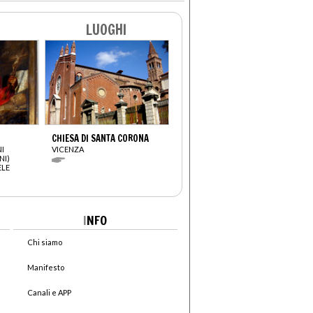
LUOGHI
CHIESA DI SANTA CORONA
I
VICENZA
NI)
ELE
I
NFO
Chi siamo
Manifesto
Canali e APP