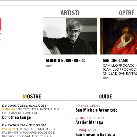
ARTISTI
OPERE
ALBERTO BURRI (BURRI)
SAN GIROLAMO
CAMILLO PROCACCIN
(CAMILLO PROCACCI
CHIESA DI SAN RAFFA
M
OSTRE
G
UIDE
Dal 30/07/2026 al 01/11/2026
FIRENZE
|
OPERA
VERONA
| CENTRO INTERNAZIONALE DI
San Michele Arcangelo
FOTOGRAFIA SCAVI SCALIGERI
Dorothea Lange
VENEZIA
|
NEGOZIO
Atelier Marega
Dal 24/07/2026 al 31/10/2026
PALERMO
| PALAZZO BELMONTE RISO -
ROMA
|
OPERA
PALERMO I PARCO ARCHEOLOGICO E
San Giovanni Battista
PAESAGGISTICO VALLE DEI TEMPLI -