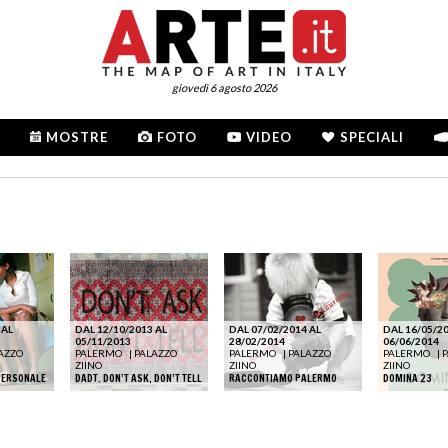
giovedì 6 agosto 2026
MOSTRE
FOTO
VIDEO
SPECIALI
 AL
DAL 12/10/2013 AL
DAL 07/02/2014 AL
DAL 16/05/20
05/11/2013
28/02/2014
06/06/2014
AZZO
PALERMO
|
PALAZZO
PALERMO
|
PALAZZO
PALERMO
|
ZIINO
ZIINO
ZIINO
PERSONALE
DADT. DON’T ASK, DON’T TELL
RACCONTIAMO PALERMO
DOMINA 23