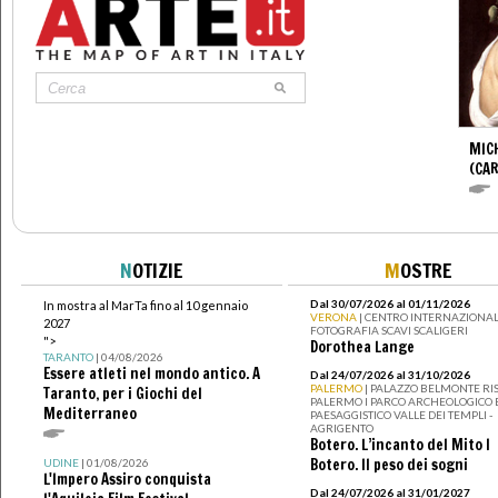
MIC
(CA
N
OTIZIE
M
OSTRE
Dal 30/07/2026 al 01/11/2026
In mostra al MarTa fino al 10 gennaio
VERONA
| CENTRO INTERNAZIONAL
2027
FOTOGRAFIA SCAVI SCALIGERI
">
Dorothea Lange
TARANTO
| 04/08/2026
Essere atleti nel mondo antico. A
Dal 24/07/2026 al 31/10/2026
PALERMO
| PALAZZO BELMONTE RIS
Taranto, per i Giochi del
PALERMO I PARCO ARCHEOLOGICO 
Mediterraneo
PAESAGGISTICO VALLE DEI TEMPLI -
AGRIGENTO
Botero. L’incanto del Mito I
Botero. Il peso dei sogni
UDINE
| 01/08/2026
L'Impero Assiro conquista
Dal 24/07/2026 al 31/01/2027