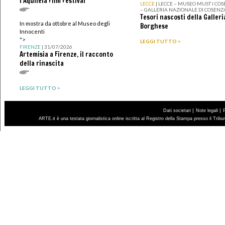
l'Aquileia Film Festival
LECCE
| LECCE – MUSEO MUST I CO
– GALLERIA NAZIONALE DI COSENZ
Tesori nascosti della Galleri
In mostra da ottobre al Museo degli
Borghese
Innocenti
">
LEGGI TUTTO >
FIRENZE
| 31/07/2026
Artemisia a Firenze, il racconto
della rinascita
LEGGI TUTTO >
|
|
Dati societari
Note legali
ARTE.it è una testata giornalistica online iscritta al Registro della Stampa presso il Trib