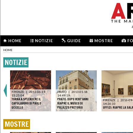
HOME
NOTIZIE
GUIDE
MOSTRE
F
HOME
NOTIZIE
FIRENZE
|
2012-06-19
PRATO
|
2013-01-18
15:25:04
14:49:19
IN
TORNA A SPLENDERE IL
PRATO: DOPO VENT’ANNI
FIRENZE
|
2016-09
LA
CAPOLAVORO DI PAOLO
RIAPRE IL MUSEO DI
14:26:33
UCCELLO
PALAZZO PRETORIO
UFFIZI: RIAPRE LA SAL
MOSTRE