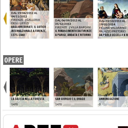
DAL 19/06/2012 AL
04/11/2012
FIRENZE
|
GALLERIA
DAL 06/09/2013 AL
DAL 20/10/2013 AL
DEGLI UFFIZI
31/12/2013
19/01/2014
BAGLIORI DORATI. IL GOTICO
FIRENZE
|
VILLA BARDINI
FIGLINE VALDARNO
INTERNAZIONALE A FIRENZE,
IL RINASCIMENTO DA FIRENZE
PALAZZO PRETORIO
1375-1440
A PARIGI. ANDATA E RITORNO
DA PAOLO UCCELLO A V
OPERE
LA CACCIA NELLA FORESTA
SAN GIORGIO E IL DRAGO
ANNUNCIAZIONE
1470
1470
0