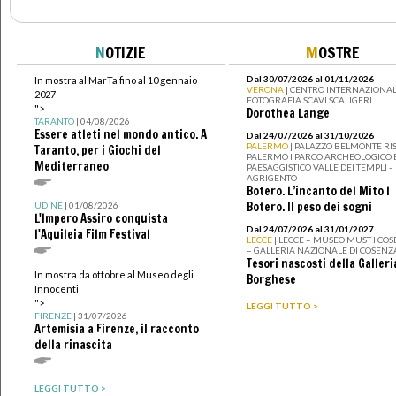
N
OTIZIE
M
OSTRE
Dal 30/07/2026 al 01/11/2026
In mostra al MarTa fino al 10 gennaio
VERONA
| CENTRO INTERNAZIONAL
2027
FOTOGRAFIA SCAVI SCALIGERI
">
Dorothea Lange
TARANTO
| 04/08/2026
Essere atleti nel mondo antico. A
Dal 24/07/2026 al 31/10/2026
PALERMO
| PALAZZO BELMONTE RIS
Taranto, per i Giochi del
PALERMO I PARCO ARCHEOLOGICO 
Mediterraneo
PAESAGGISTICO VALLE DEI TEMPLI -
AGRIGENTO
Botero. L’incanto del Mito I
Botero. Il peso dei sogni
UDINE
| 01/08/2026
L'Impero Assiro conquista
Dal 24/07/2026 al 31/01/2027
l'Aquileia Film Festival
LECCE
| LECCE – MUSEO MUST I CO
– GALLERIA NAZIONALE DI COSENZ
Tesori nascosti della Galleri
In mostra da ottobre al Museo degli
Borghese
Innocenti
">
LEGGI TUTTO >
FIRENZE
| 31/07/2026
Artemisia a Firenze, il racconto
della rinascita
LEGGI TUTTO >