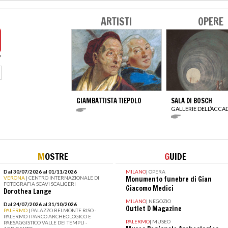
ARTISTI
OPERE
GIAMBATTISTA TIEPOLO
SALA DI BOSCH
GALLERIE DELL’ACCA
M
OSTRE
G
UIDE
Dal 30/07/2026 al 01/11/2026
MILANO
|
OPERA
VERONA
| CENTRO INTERNAZIONALE DI
Monumento funebre di Gian
FOTOGRAFIA SCAVI SCALIGERI
Giacomo Medici
Dorothea Lange
MILANO
|
NEGOZIO
Dal 24/07/2026 al 31/10/2026
Outlet D Magazine
PALERMO
| PALAZZO BELMONTE RISO -
PALERMO I PARCO ARCHEOLOGICO E
PALERMO
|
MUSEO
PAESAGGISTICO VALLE DEI TEMPLI -