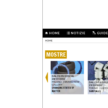
HOME
NOTIZIE
GUIDE
HOME
MOSTRE
DAL 30/10/2020 AL
30/05/2021
DAL 31/05/2012 AL
TRENTO
|
MUSE - MUSEO
28/07/2012
DELLE SCIENZE
MILANO
|
BRAND NEW
DAL 11/11/2012
TREE TIME - ARTE E SCIENZA
GALLERY
29/12/2012
PER UNA NUOVA ALLEANZA
CHANGING STATES OF
TORINO
|
LUCE 
CON LA NATURA
MATTER
SAM FALLS