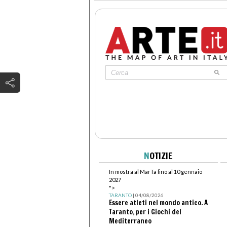
N
OTIZIE
In mostra al MarTa fino al 10 gennaio
2027
">
TARANTO
| 04/08/2026
Essere atleti nel mondo antico. A
Taranto, per i Giochi del
Mediterraneo