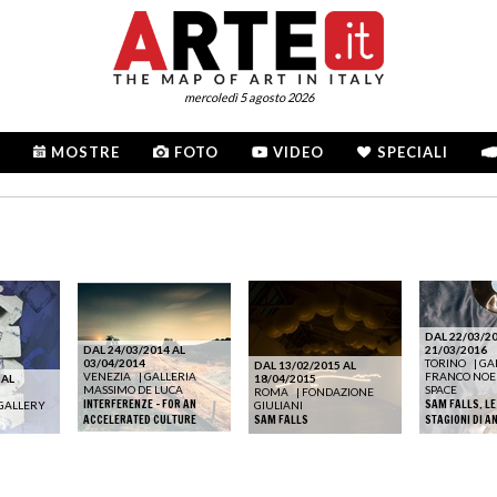
mercoledì 5 agosto 2026
MOSTRE
FOTO
VIDEO
SPECIALI
DAL 22/03/20
DAL 24/03/2014 AL
21/03/2016
03/04/2014
TORINO
|
GA
DAL 13/02/2015 AL
VENEZIA
|
GALLERIA
FRANCO NOE
 AL
18/04/2015
MASSIMO DE LUCA
SPACE
ROMA
|
FONDAZIONE
INTERFERENZE - FOR AN
SAM FALLS. L
GALLERY
GIULIANI
ACCELERATED CULTURE
SAM FALLS
STAGIONI DI A