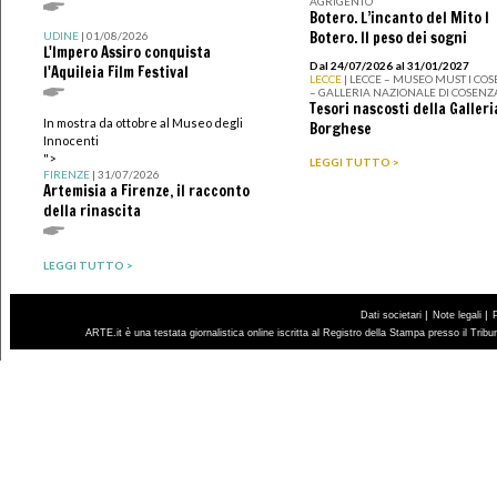
AGRIGENTO
Botero. L’incanto del Mito I
Botero. Il peso dei sogni
UDINE
| 01/08/2026
L'Impero Assiro conquista
Dal 24/07/2026 al 31/01/2027
l'Aquileia Film Festival
LECCE
| LECCE – MUSEO MUST I CO
– GALLERIA NAZIONALE DI COSENZ
Tesori nascosti della Galleri
In mostra da ottobre al Museo degli
Borghese
Innocenti
">
LEGGI TUTTO >
FIRENZE
| 31/07/2026
Artemisia a Firenze, il racconto
della rinascita
LEGGI TUTTO >
|
|
Dati societari
Note legali
ARTE.it è una testata giornalistica online iscritta al Registro della Stampa presso il Trib