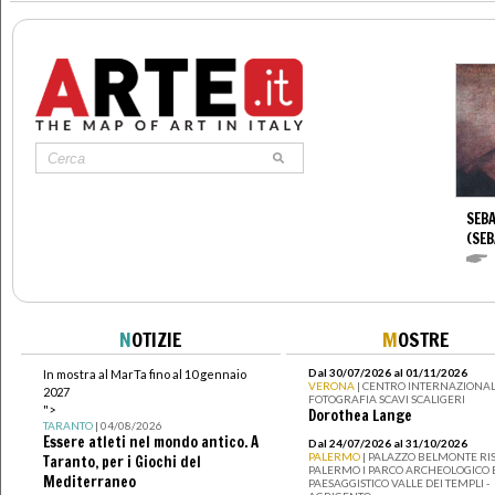
SEBA
(SEB
N
OTIZIE
M
OSTRE
Dal 30/07/2026 al 01/11/2026
In mostra al MarTa fino al 10 gennaio
VERONA
| CENTRO INTERNAZIONAL
2027
FOTOGRAFIA SCAVI SCALIGERI
">
Dorothea Lange
TARANTO
| 04/08/2026
Essere atleti nel mondo antico. A
Dal 24/07/2026 al 31/10/2026
PALERMO
| PALAZZO BELMONTE RIS
Taranto, per i Giochi del
PALERMO I PARCO ARCHEOLOGICO 
Mediterraneo
PAESAGGISTICO VALLE DEI TEMPLI -