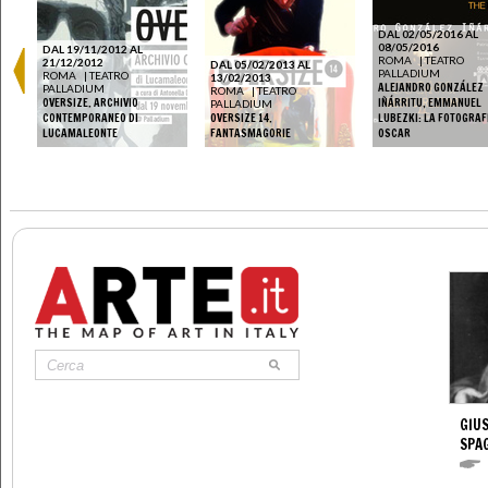
DAL 02/05/2016 AL
08/05/2016
DAL 19/11/2012 AL
ROMA
|
TEATRO
21/12/2012
DAL 05/02/2013 AL
PALLADIUM
ROMA
|
TEATRO
13/02/2013
ALEJANDRO GONZÁLEZ
PALLADIUM
ROMA
|
TEATRO
OVERSIZE. ARCHIVIO
IÑÁRRITU, EMMANUEL
PALLADIUM
CONTEMPORANEO DI
OVERSIZE 14.
LUBEZKI: LA FOTOGRAF
LUCAMALEONTE
FANTASMAGORIE
OSCAR
GIUS
SPA