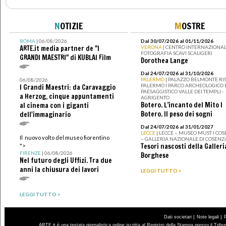
N
OTIZIE
M
OSTRE
ROMA
| 06/08/2026
Dal 30/07/2026 al 01/11/2026
ARTE.it media partner de "I
VERONA
| CENTRO INTERNAZIONAL
FOTOGRAFIA SCAVI SCALIGERI
GRANDI MAESTRI" di KUBLAI Film
Dorothea Lange
Dal 24/07/2026 al 31/10/2026
PALERMO
| PALAZZO BELMONTE RIS
06/08/2026
PALERMO I PARCO ARCHEOLOGICO 
I Grandi Maestri: da Caravaggio
PAESAGGISTICO VALLE DEI TEMPLI -
a Herzog, cinque appuntamenti
AGRIGENTO
Botero. L’incanto del Mito I
al cinema con i giganti
Botero. Il peso dei sogni
dell'immaginario
Dal 24/07/2026 al 31/01/2027
LECCE
| LECCE – MUSEO MUST I CO
Il nuovo volto del museo fiorentino
– GALLERIA NAZIONALE DI COSENZ
Tesori nascosti della Galleri
">
FIRENZE
| 06/08/2026
Borghese
Nel futuro degli Uffizi. Tra due
anni la chiusura dei lavori
LEGGI TUTTO >
LEGGI TUTTO >
|
|
Dati societari
Note legali
ARTE.it è una testata giornalistica online iscritta al Registro della Stampa presso il Trib