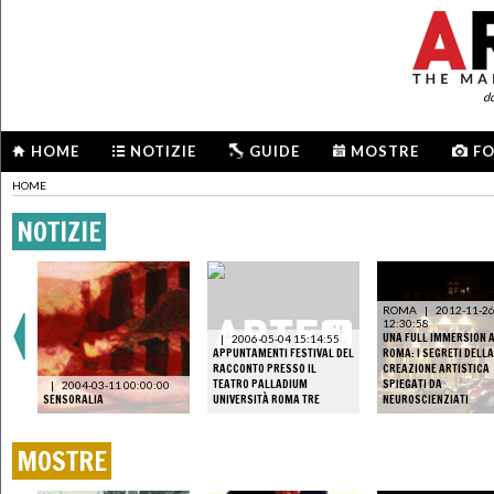
d
HOME
NOTIZIE
GUIDE
MOSTRE
F
HOME
NOTIZIE
ROMA
|
2012-11-2
12:30:58
UNA FULL IMMERSION 
|
2006-05-04 15:14:55
APPUNTAMENTI FESTIVAL DEL
ROMA: I SEGRETI DELLA
RACCONTO PRESSO IL
CREAZIONE ARTISTICA
TEATRO PALLADIUM
SPIEGATI DA
|
2004-03-11 00:00:00
SENSORALIA
UNIVERSITÀ ROMA TRE
NEUROSCIENZIATI
MOSTRE