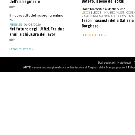
Botero. Il peso dei sogni
dell'immaginario
Dal 24/07/2026 al 31/01/2027
LECCE
| LECCE – MUSEO MUST I COSE
Il nuovo volto del museo fiorentino
– GALLERIA NAZIONALE DI COSENZA
Tesori nascosti della Galleria
">
FIRENZE
| 06/08/2026
Borghese
Nel futuro degli Uffizi. Tra due
anni la chiusura dei lavori
LEGGI TUTTO >
LEGGI TUTTO >
|
|
Dati societari
Note legali
ARTE.it è una testata giornalistica online iscritta al Registro della Stampa presso il Trib