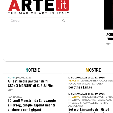
ACHI
FUNI
N
OTIZIE
M
OSTRE
ROMA
| 06/08/2026
Dal 30/07/2026 al 01/11/2026
ARTE.it media partner de "I
VERONA
| CENTRO INTERNAZIONALE 
FOTOGRAFIA SCAVI SCALIGERI
GRANDI MAESTRI" di KUBLAI Film
Dorothea Lange
Dal 24/07/2026 al 31/10/2026
PALERMO
| PALAZZO BELMONTE RISO 
06/08/2026
PALERMO I PARCO ARCHEOLOGICO E
I Grandi Maestri: da Caravaggio
PAESAGGISTICO VALLE DEI TEMPLI -
a Herzog, cinque appuntamenti
AGRIGENTO
Botero. L’incanto del Mito I
al cinema con i giganti