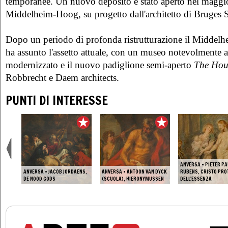
temporanee. Un nuovo deposito è stato aperto nel maggi
Middelheim-Hoog, su progetto dall'architetto di Bruges 
Dopo un periodo di profonda ristrutturazione il Middel
ha assunto l'assetto attuale, con un museo notevolmente 
modernizzato e il nuovo padiglione semi-aperto
The Hou
Robbrecht e Daem architects.
PUNTI DI INTERESSE
ANVERSA • PIETER P
 DI
ANVERSA • JACOB JORDAENS,
ANVERSA • ANTOON VAN DYCK
RUBENS, CRISTO PRO
T
DE NOOD GODS
(SCUOLA), HIERONYMUSSEN
DELL'ESSENZA