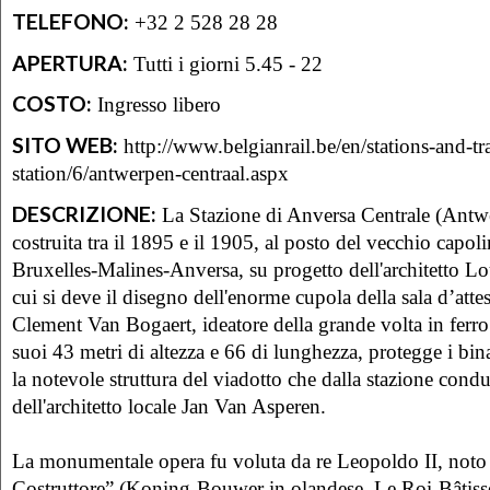
TELEFONO:
+32 2 528 28 28
APERTURA:
Tutti i giorni 5.45 - 22
COSTO:
Ingresso libero
SITO WEB:
http://www.belgianrail.be/en/stations-and-tr
station/6/antwerpen-centraal.aspx
DESCRIZIONE:
La Stazione di Anversa Centrale (Antw
costruita tra il 1895 e il 1905, al posto del vecchio capoli
Bruxelles-Malines-Anversa, su progetto dell'architetto Lo
cui si deve il disegno dell'enorme cupola della sala d’atte
Clement Van Bogaert, ideatore della grande volta in ferro 
suoi 43 metri di altezza e 66 di lunghezza, protegge i bina
la notevole struttura del viadotto che dalla stazione condu
dell'architetto locale Jan Van Asperen.
La monumentale opera fu voluta da re Leopoldo II, not
Costruttore” (Koning-Bouwer in olandese, Le Roi-Bâtisseu