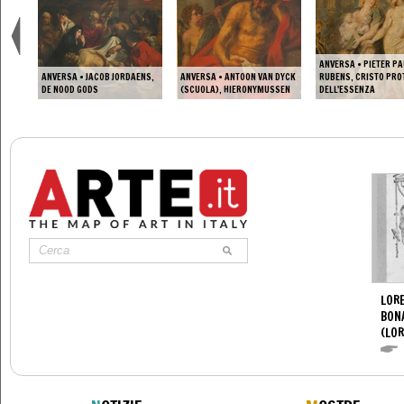
ANVERSA • PIETER P
 DI
ANVERSA • JACOB JORDAENS,
ANVERSA • ANTOON VAN DYCK
RUBENS, CRISTO PRO
T
DE NOOD GODS
(SCUOLA), HIERONYMUSSEN
DELL'ESSENZA
LORE
BON
(LOR