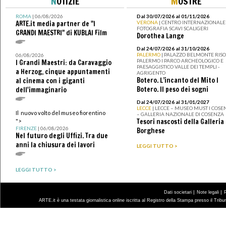
N
OTIZIE
M
OSTRE
ROMA
| 06/08/2026
Dal 30/07/2026 al 01/11/2026
ARTE.it media partner de "I
VERONA
| CENTRO INTERNAZIONALE 
FOTOGRAFIA SCAVI SCALIGERI
GRANDI MAESTRI" di KUBLAI Film
Dorothea Lange
Dal 24/07/2026 al 31/10/2026
PALERMO
| PALAZZO BELMONTE RISO 
06/08/2026
PALERMO I PARCO ARCHEOLOGICO E
I Grandi Maestri: da Caravaggio
PAESAGGISTICO VALLE DEI TEMPLI -
a Herzog, cinque appuntamenti
AGRIGENTO
Botero. L’incanto del Mito I
al cinema con i giganti
Botero. Il peso dei sogni
dell'immaginario
Dal 24/07/2026 al 31/01/2027
LECCE
| LECCE – MUSEO MUST I COSE
Il nuovo volto del museo fiorentino
– GALLERIA NAZIONALE DI COSENZA
Tesori nascosti della Galleria
">
FIRENZE
| 06/08/2026
Borghese
Nel futuro degli Uffizi. Tra due
anni la chiusura dei lavori
LEGGI TUTTO >
LEGGI TUTTO >
|
|
Dati societari
Note legali
ARTE.it è una testata giornalistica online iscritta al Registro della Stampa presso il Trib