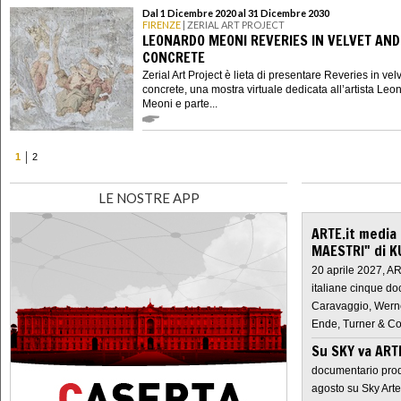
Dal 1 Dicembre 2020 al 31 Dicembre 2030
FIRENZE
| ZERIAL ART PROJECT
LEONARDO MEONI REVERIES IN VELVET AND
CONCRETE
Zerial Art Project è lieta di presentare Reveries in vel
concrete, una mostra virtuale dedicata all’artista Leo
Meoni e parte...
1
2
LE NOSTRE APP
ARTE.it media
MAESTRI" di K
20 aprile 2027, A
italiane cinque do
Caravaggio, Werne
Ende, Turner & Co
Su SKY va AR
documentario prod
agosto su Sky Arte