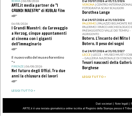
ROMA
| 06/08/2026
Dal 30/07/2026 al 01/11/2026
ARTE.it media partner de "I
VERONA
| CENTRO INTERNAZIONAL
FOTOGRAFIA SCAVI SCALIGERI
GRANDI MAESTRI" di KUBLAI Film
Dorothea Lange
Dal 24/07/2026 al 31/10/2026
PALERMO
| PALAZZO BELMONTE RIS
06/08/2026
PALERMO I PARCO ARCHEOLOGICO 
I Grandi Maestri: da Caravaggio
PAESAGGISTICO VALLE DEI TEMPLI -
a Herzog, cinque appuntamenti
AGRIGENTO
Botero. L’incanto del Mito I
al cinema con i giganti
Botero. Il peso dei sogni
dell'immaginario
Dal 24/07/2026 al 31/01/2027
LECCE
| LECCE – MUSEO MUST I CO
Il nuovo volto del museo fiorentino
– GALLERIA NAZIONALE DI COSENZ
Tesori nascosti della Galleri
">
FIRENZE
| 06/08/2026
Borghese
Nel futuro degli Uffizi. Tra due
anni la chiusura dei lavori
LEGGI TUTTO >
LEGGI TUTTO >
|
|
Dati societari
Note legali
ARTE.it è una testata giornalistica online iscritta al Registro della Stampa presso il Trib