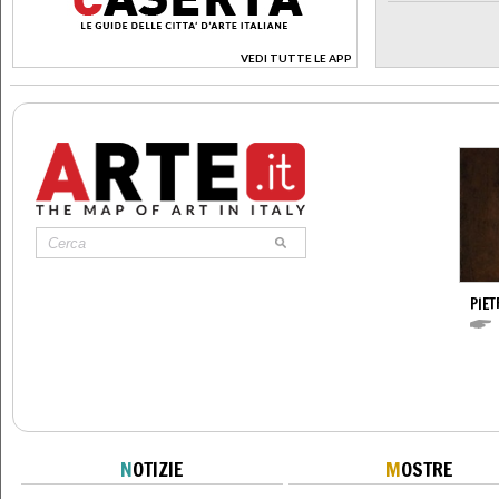
VEDI TUTTE LE APP
>
PIE
N
OTIZIE
M
OSTRE