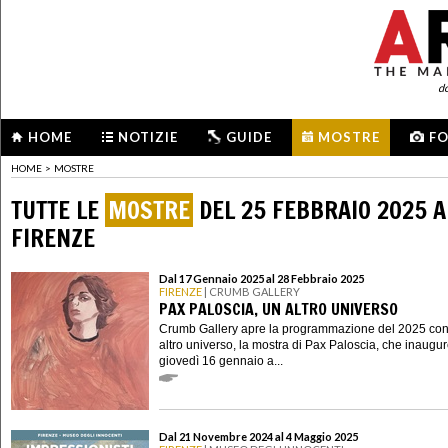
d
HOME
NOTIZIE
GUIDE
MOSTRE
F
HOME
>
MOSTRE
TUTTE LE
MOSTRE
DEL 25 FEBBRAIO 2025 A
FIRENZE
Dal 17 Gennaio 2025 al 28 Febbraio 2025
FIRENZE
| CRUMB GALLERY
PAX PALOSCIA, UN ALTRO UNIVERSO
Crumb Gallery apre la programmazione del 2025 co
altro universo, la mostra di Pax Paloscia, che inaugu
giovedì 16 gennaio a...
Dal 21 Novembre 2024 al 4 Maggio 2025