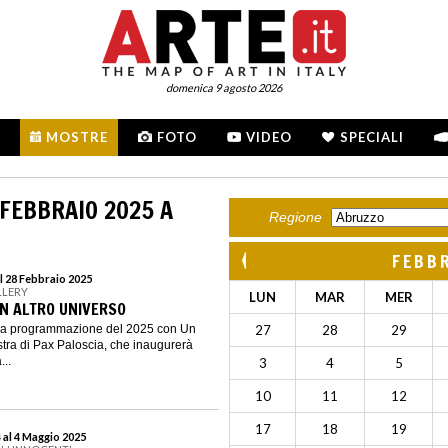
domenica 9 agosto 2026
MOSTRE
FOTO
VIDEO
SPECIALI
 FEBBRAIO 2025 A
Regione
FEBB
l 28 Febbraio 2025
LLERY
LUN
MAR
MER
UN ALTRO UNIVERSO
la programmazione del 2025 con Un
27
28
29
stra di Pax Paloscia, che inaugurerà
...
3
4
5
10
11
12
17
18
19
al 4 Maggio 2025