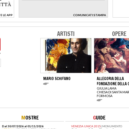
E LE APP
COMUNICATI STAMPA
>
ARTISTI
OPERE
MARIO SCHIFANO
ALLEGORIA DELLA
FONDAZIONE DELLA 
GIULIA LAMA
CHIESA DI SANTA MAR
FORMOSA
M
OSTRE
G
UIDE
Dal 30/07/2026 al 01/11/2026
VENEZIA UNICA 2015
|
MONUMENTO