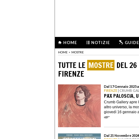
HOME
NOTIZIE
GUIDE
HOME
>
MOSTRE
TUTTE LE
MOSTRE
DEL 26
FIRENZE
Dal 17 Gennaio 2025 a
FIRENZE
| CRUMB GA
PAX PALOSCIA, 
Crumb Gallery apre 
altro universo, la mo
giovedì 16 gennaio a
Dal 21 Novembre 2024 