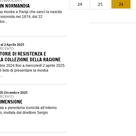
LI INNOCENTI
24
25
26
 IN NORMANDIA
a mostra a Parigi che sancì la nascita
sionista nel 1874, dal 22
us...
al 2 Aprile 2025
VECENTO
TORIE DI RESISTENZA E
LA COLLEZIONE DELLA RAGIONE
re 2024 fino a mercoledì 2 aprile 2025
 lieto di presentare la mostra
..
 31 Dicembre 2025
VECENTO
DIMENSIONE
ta e perentoria iconicità all’interno
 invitata dal direttore Sergio