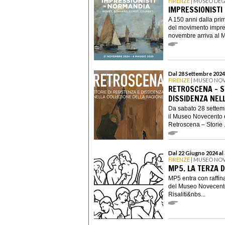
FIRENZE
| MUSEO DEG
IMPRESSIONISTI
A 150 anni dalla prim
del movimento impres
novembre arriva al M
Dal 28 Settembre 2024 
FIRENZE
| MUSEO NO
RETROSCENA – S
DISSIDENZA NEL
Da sabato 28 settemb
il Museo Novecento è
Retroscena – Storie .
Dal 22 Giugno 2024 al
FIRENZE
| MUSEO NO
MP5. LA TERZA 
MP5 entra con raffina
del Museo Novecento,
Risaliti&nbs...