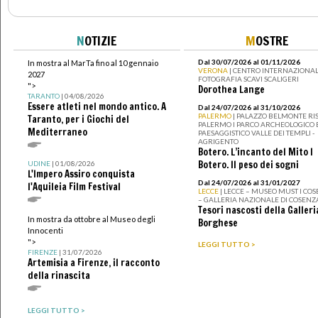
N
OTIZIE
M
OSTRE
Dal 30/07/2026 al 01/11/2026
In mostra al MarTa fino al 10 gennaio
VERONA
| CENTRO INTERNAZIONAL
2027
FOTOGRAFIA SCAVI SCALIGERI
">
Dorothea Lange
TARANTO
| 04/08/2026
Essere atleti nel mondo antico. A
Dal 24/07/2026 al 31/10/2026
PALERMO
| PALAZZO BELMONTE RIS
Taranto, per i Giochi del
PALERMO I PARCO ARCHEOLOGICO 
Mediterraneo
PAESAGGISTICO VALLE DEI TEMPLI -
AGRIGENTO
Botero. L’incanto del Mito I
Botero. Il peso dei sogni
UDINE
| 01/08/2026
L'Impero Assiro conquista
Dal 24/07/2026 al 31/01/2027
l'Aquileia Film Festival
LECCE
| LECCE – MUSEO MUST I CO
– GALLERIA NAZIONALE DI COSENZ
Tesori nascosti della Galleri
In mostra da ottobre al Museo degli
Borghese
Innocenti
">
LEGGI TUTTO >
FIRENZE
| 31/07/2026
Artemisia a Firenze, il racconto
della rinascita
LEGGI TUTTO >