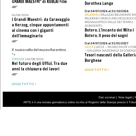
GRANDI MAESTRI" di KUBLAI Film
Dorothea Lange
Dal 24/07/2026 al 31/10/2026
PALERMO
| PALAZZO BELMONTE RIS
06/08/2026
PALERMO I PARCO ARCHEOLOGICO 
I Grandi Maestri: da Caravaggio
PAESAGGISTICO VALLE DEI TEMPLI -
a Herzog, cinque appuntamenti
AGRIGENTO
Botero. L’incanto del Mito I
al cinema con i giganti
Botero. Il peso dei sogni
dell'immaginario
Dal 24/07/2026 al 31/01/2027
LECCE
| LECCE – MUSEO MUST I CO
Il nuovo volto del museo fiorentino
– GALLERIA NAZIONALE DI COSENZ
Tesori nascosti della Galleri
">
FIRENZE
| 06/08/2026
Borghese
Nel futuro degli Uffizi. Tra due
anni la chiusura dei lavori
LEGGI TUTTO >
LEGGI TUTTO >
|
|
Dati societari
Note legali
ARTE.it è una testata giornalistica online iscritta al Registro della Stampa presso il Trib