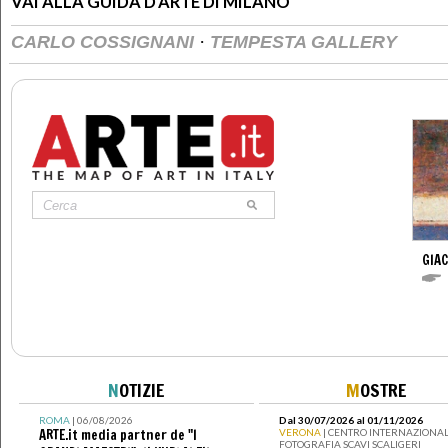
VAI ALLA GUIDA D'ARTE DI MILANO
·
CARLO COSSIGNANI
TEMPESTA GALLERY
GIA
N
OTIZIE
M
OSTRE
ROMA
| 06/08/2026
Dal 30/07/2026 al 01/11/2026
ARTE.it media partner de "I
VERONA
| CENTRO INTERNAZIONAL
FOTOGRAFIA SCAVI SCALIGERI