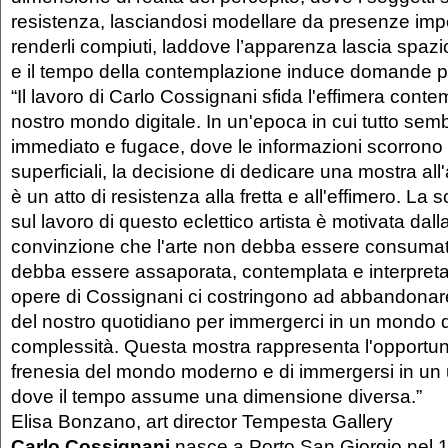
resistenza, lasciandosi modellare da presenze imper
renderli compiuti, laddove l’apparenza lascia spazi
e il tempo della contemplazione induce domande p
“Il lavoro di Carlo Cossignani sfida l'effimera cont
nostro mondo digitale. In un'epoca in cui tutto sem
immediato e fugace, dove le informazioni scorrono 
superficiali, la decisione di dedicare una mostra all
è un atto di resistenza alla fretta e all'effimero. La s
sul lavoro di questo eclettico artista è motivata dal
convinzione che l'arte non debba essere consumata
debba essere assaporata, contemplata e interpret
opere di Cossignani ci costringono ad abbandonare
del nostro quotidiano per immergerci in un mondo di
complessità. Questa mostra rappresenta l'opportunit
frenesia del mondo moderno e di immergersi in un u
dove il tempo assume una dimensione diversa.”
Elisa Bonzano, art director Tempesta Gallery
Carlo Cossignani
nasce a Porto San Giorgio nel 