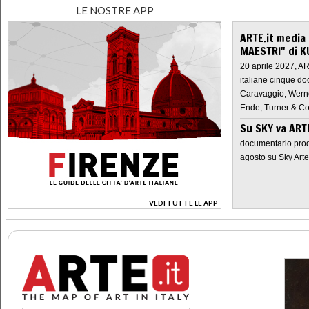
LE NOSTRE APP
ARTE.it media
MAESTRI" di K
20 aprile 2027, A
italiane cinque do
Caravaggio, Werne
Ende, Turner & Co
Su SKY va AR
documentario prod
agosto su Sky Arte
VEDI TUTTE LE APP
>