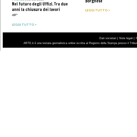
Borghese
Nel futuro degli Uffizi. Tra due
anni la chiusura dei lavori
LEGGI TUTTO >
LEGGI TUTTO >
|
|
Dati societari
Note legali
ARTE.it è una testata giornalistica online iscritta al Registro della Stampa presso il Trib