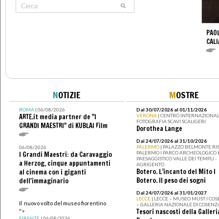
PAO
CALI
N
OTIZIE
M
OSTRE
ROMA
| 06/08/2026
Dal 30/07/2026 al 01/11/2026
ARTE.it media partner de "I
VERONA
| CENTRO INTERNAZIONAL
FOTOGRAFIA SCAVI SCALIGERI
GRANDI MAESTRI" di KUBLAI Film
Dorothea Lange
Dal 24/07/2026 al 31/10/2026
PALERMO
| PALAZZO BELMONTE RIS
06/08/2026
PALERMO I PARCO ARCHEOLOGICO 
I Grandi Maestri: da Caravaggio
PAESAGGISTICO VALLE DEI TEMPLI -
a Herzog, cinque appuntamenti
AGRIGENTO
Botero. L’incanto del Mito I
al cinema con i giganti
Botero. Il peso dei sogni
dell'immaginario
Dal 24/07/2026 al 31/01/2027
LECCE
| LECCE – MUSEO MUST I CO
Il nuovo volto del museo fiorentino
– GALLERIA NAZIONALE DI COSENZ
Tesori nascosti della Galleri
">
FIRENZE
| 06/08/2026