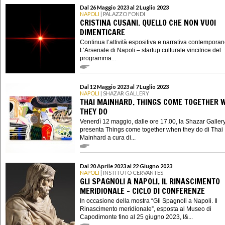
Dal 26 Maggio 2023 al 2 Luglio 2023
NAPOLI
| PALAZZO FONDI
CRISTINA CUSANI. QUELLO CHE NON VUOI
DIMENTICARE
Continua l’attività espositiva e narrativa contempora
L’Arsenale di Napoli – startup culturale vincitrice del
programma...
Dal 12 Maggio 2023 al 7 Luglio 2023
NAPOLI
| SHAZAR GALLERY
THAI MAINHARD. THINGS COME TOGETHER 
THEY DO
Venerdì 12 maggio, dalle ore 17.00, la Shazar Galler
presenta Things come together when they do di Thai
Mainhard a cura di...
Dal 20 Aprile 2023 al 22 Giugno 2023
NAPOLI
| INSTITUTO CERVANTES
GLI SPAGNOLI A NAPOLI. IL RINASCIMENTO
MERIDIONALE - CICLO DI CONFERENZE
In occasione della mostra “Gli Spagnoli a Napoli. Il
Rinascimento meridionale”, esposta al Museo di
Capodimonte fino al 25 giugno 2023, l&...