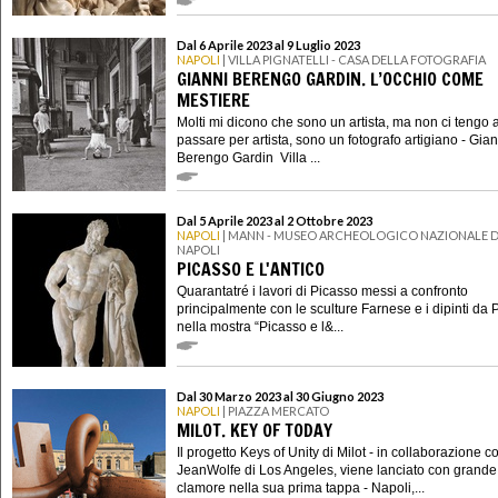
Dal 6 Aprile 2023 al 9 Luglio 2023
NAPOLI
| VILLA PIGNATELLI - CASA DELLA FOTOGRAFIA
GIANNI BERENGO GARDIN. L’OCCHIO COME
MESTIERE
Molti mi dicono che sono un artista, ma non ci tengo 
passare per artista, sono un fotografo artigiano - Gian
Berengo Gardin Villa ...
Dal 5 Aprile 2023 al 2 Ottobre 2023
NAPOLI
| MANN - MUSEO ARCHEOLOGICO NAZIONALE D
NAPOLI
PICASSO E L'ANTICO
Quarantatré i lavori di Picasso messi a confronto
principalmente con le sculture Farnese e i dipinti da
nella mostra “Picasso e l&...
Dal 30 Marzo 2023 al 30 Giugno 2023
NAPOLI
| PIAZZA MERCATO
MILOT. KEY OF TODAY
Il progetto Keys of Unity di Milot - in collaborazione c
JeanWolfe di Los Angeles, viene lanciato con grande
clamore nella sua prima tappa - Napoli,...