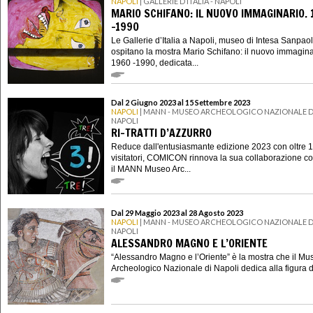
NAPOLI
| GALLERIE D’ITALIA - NAPOLI
MARIO SCHIFANO: IL NUOVO IMMAGINARIO. 
-1990
Le Gallerie d’Italia a Napoli, museo di Intesa Sanpaol
ospitano la mostra Mario Schifano: il nuovo immagina
1960 -1990, dedicata...
Dal 2 Giugno 2023 al 15 Settembre 2023
NAPOLI
| MANN - MUSEO ARCHEOLOGICO NAZIONALE D
NAPOLI
RI-TRATTI D’AZZURRO
Reduce dall'entusiasmante edizione 2023 con oltre 
visitatori, COMICON rinnova la sua collaborazione c
il MANN Museo Arc...
Dal 29 Maggio 2023 al 28 Agosto 2023
NAPOLI
| MANN - MUSEO ARCHEOLOGICO NAZIONALE D
NAPOLI
ALESSANDRO MAGNO E L’ORIENTE
“Alessandro Magno e l’Oriente” è la mostra che il Mu
Archeologico Nazionale di Napoli dedica alla figura d