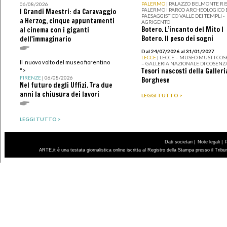
PALERMO
| PALAZZO BELMONTE RIS
06/08/2026
PALERMO I PARCO ARCHEOLOGICO 
I Grandi Maestri: da Caravaggio
PAESAGGISTICO VALLE DEI TEMPLI -
a Herzog, cinque appuntamenti
AGRIGENTO
Botero. L’incanto del Mito I
al cinema con i giganti
Botero. Il peso dei sogni
dell'immaginario
Dal 24/07/2026 al 31/01/2027
LECCE
| LECCE – MUSEO MUST I CO
Il nuovo volto del museo fiorentino
– GALLERIA NAZIONALE DI COSENZ
Tesori nascosti della Galleri
">
FIRENZE
| 06/08/2026
Borghese
Nel futuro degli Uffizi. Tra due
anni la chiusura dei lavori
LEGGI TUTTO >
LEGGI TUTTO >
|
|
Dati societari
Note legali
ARTE.it è una testata giornalistica online iscritta al Registro della Stampa presso il Trib