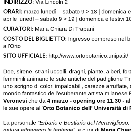
INDIRIZZO:
Via Lincoln 2
ORARI:
marzo lunedì – sabato 9 > 18 | domenica e 
aprile lunedì – sabato 9 > 19 | domenica e festivi 1
CURATORI:
Maria Chiara Di Trapani
COSTO DEL BIGLIETTO:
Ingresso compreso nel bi
all’Orto
SITO UFFICIALE:
http://www.ortobotanico.unipa.it/
Dee, sirene, strani uccelli, draghi, piante, alberi, fo
femminili animano le sale antiche del padiglione Ti
uno scrigno di colori impalpabili, carezze arruffate, s
mondo fantastico dell’esuberante artista milanese
Veronesi
che da
4 marzo - opening ore 11.30 - al
le sue opere all’
Orto Botanico dell' Universit
à
di
La personale “
Erbario e Bestiario del Meraviglioso. 
natura attraverso la fantasia
”, a
cura di
Maria Chiar