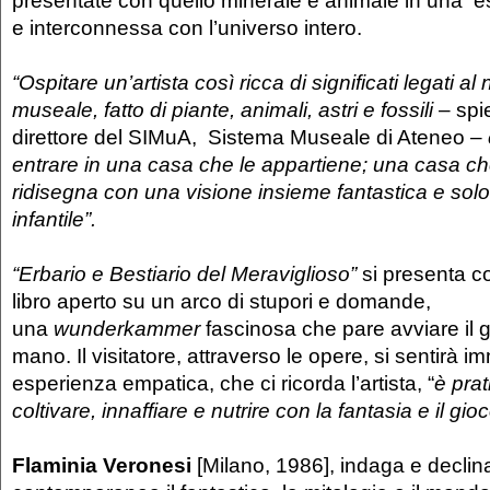
presentate con quello minerale e animale in una e
e interconnessa con l’universo intero.
“Ospitare un’artista così ricca di significati legati a
museale, fatto di piante, animali, astri e fossili
– sp
direttore del SIMuA, Sistema Museale di Ateneo –
entrare in una casa che le appartiene; una casa che
ridisegna con una
visione insieme fantastica e so
infantile”.
“Erbario e Bestiario del Meraviglioso”
si presenta c
libro aperto su un arco di stupori e domande,
una
wunderkammer
fascinosa che pare avviare il gi
mano. Il visitatore, attraverso le opere, si sentirà 
esperienza empatica, che ci ricorda l’artista, “
è pra
coltivare, innaffiare e nutrire con la fantasia e il gio
Flaminia Veronesi
[Milano, 1986], indaga e declin