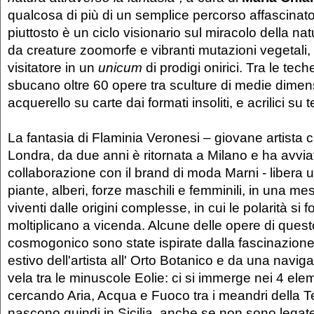
qualcosa di più di un semplice percorso affascinato
piuttosto è un ciclo visionario sul miracolo della na
da creature zoomorfe e vibranti mutazioni vegetali,
visitatore in un
unicum
di prodigi onirici. Tra le tec
sbucano oltre 60 opere tra sculture di medie dimens
acquerello su carte dai formati insoliti, e acrilici su t
La fantasia di Flaminia Veronesi – giovane artista 
Londra, da due anni è ritornata a Milano e ha avvi
collaborazione con il brand di moda Marni - libera u
piante, alberi, forze maschili e femminili, in una m
viventi dalle origini complesse, in cui le polarità si 
moltiplicano a vicenda. Alcune delle opere di quest
cosmogonico sono state ispirate dalla fascinazione
estivo dell'artista all' Orto Botanico e da una navig
vela tra le minuscole Eolie: ci si immerge nei 4 eleme
cercando Aria, Acqua e Fuoco tra i meandri della T
nascono quindi in Sicilia, anche se non sono legate a