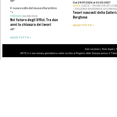
Dal 24/07/2026 al 31/01/2027
LECCE
| LECCE – MUSEO MUST I CO
Il nuovo volto del museo fiorentino
– GALLERIA NAZIONALE DI COSENZ
Tesori nascosti della Galleri
">
FIRENZE
| 06/08/2026
Borghese
Nel futuro degli Uffizi. Tra due
anni la chiusura dei lavori
LEGGI TUTTO >
LEGGI TUTTO >
|
|
Dati societari
Note legali
ARTE.it è una testata giornalistica online iscritta al Registro della Stampa presso il Trib