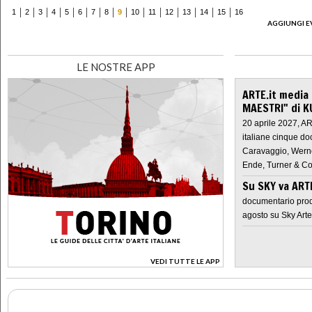
1
2
3
4
5
6
7
8
9
10
11
12
13
14
15
16
AGGIUNGI E
LE NOSTRE APP
ARTE.it media
MAESTRI" di K
20 aprile 2027, A
italiane cinque do
Caravaggio, Werne
Ende, Turner & Co
Su SKY va AR
documentario prod
agosto su Sky Arte
VEDI TUTTE LE APP
>