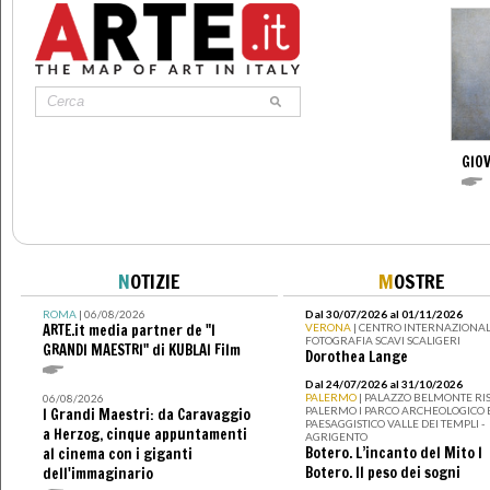
GIOV
N
OTIZIE
M
OSTRE
ROMA
| 06/08/2026
Dal 30/07/2026 al 01/11/2026
ARTE.it media partner de "I
VERONA
| CENTRO INTERNAZIONAL
FOTOGRAFIA SCAVI SCALIGERI
GRANDI MAESTRI" di KUBLAI Film
Dorothea Lange
Dal 24/07/2026 al 31/10/2026
PALERMO
| PALAZZO BELMONTE RIS
06/08/2026
PALERMO I PARCO ARCHEOLOGICO 
I Grandi Maestri: da Caravaggio
PAESAGGISTICO VALLE DEI TEMPLI -
a Herzog, cinque appuntamenti
AGRIGENTO
Botero. L’incanto del Mito I
al cinema con i giganti
Botero. Il peso dei sogni
dell'immaginario