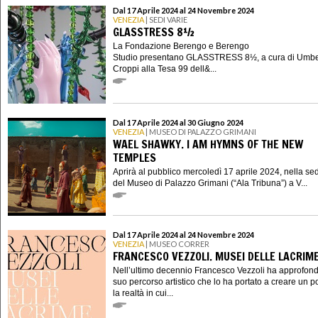
Dal 17 Aprile 2024 al 24 Novembre 2024
VENEZIA
| SEDI VARIE
GLASSTRESS 8½
La Fondazione Berengo e Berengo
Studio presentano GLASSTRESS 8½, a cura di Umbe
Croppi alla Tesa 99 dell&...
Dal 17 Aprile 2024 al 30 Giugno 2024
VENEZIA
| MUSEO DI PALAZZO GRIMANI
WAEL SHAWKY. I AM HYMNS OF THE NEW
TEMPLES
Aprirà al pubblico mercoledì 17 aprile 2024, nella se
del Museo di Palazzo Grimani (“Ala Tribuna”) a V...
Dal 17 Aprile 2024 al 24 Novembre 2024
VENEZIA
| MUSEO CORRER
FRANCESCO VEZZOLI. MUSEI DELLE LACRIM
Nell’ultimo decennio Francesco Vezzoli ha approfondi
suo percorso artistico che lo ha portato a creare un p
la realtà in cui...