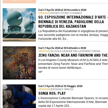
Dal 17 Aprile 2024 al 24 Novembre 2024
VENEZIA
| MUSEO STORICO NAVALE
60. ESPOSIZIONE INTERNAZIONALE D’ARTE 
BIENNALE DI VENEZIA. PADIGLIONE DELLA
REPUBBLICA DEL KAZAKISTAN
La Repubblica del Kazakistan è orgogliosa di present
suo secondo padiglione con la mostra Jerūiyq: Viaggi
l'orizzonte alla 60. Es...
Dal 17 Aprile 2024 al 30 Settembre 2024
VENEZIA
| SCUOLA GRANDE DELLA MISERICORDIA
ZENG FANZHI: NEAR AND FAR/NOW AND TH
Il Los Angeles County Museum of Art (LACMA) è lieto 
presentare Zeng Fanzhi: Near and Far/Now and Then
mostra di nuovi lavori dell&rsquo...
Dal 17 Aprile 2024 al 31 Maggio 2024
VENEZIA
| BIENNALE-SPACES
SONIA ROS. PLAY
L’Associazione Culturale Biennale Spaces, in occasi
della 60.Esposizione Internazionale d’Arte, Biennale
ospita dal 17 Aprile 202...