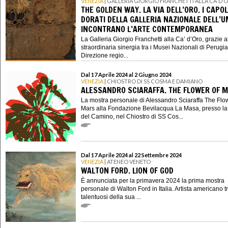
VENEZIA
| GALLERIA GIORGIO FRANCHETTI ALLA CA’ D’
THE GOLDEN WAY. LA VIA DELL’ORO. I CAPO
DORATI DELLA GALLERIA NAZIONALE DELL’U
INCONTRANO L’ARTE CONTEMPORANEA
La Galleria Giorgio Franchetti alla Ca’ d’Oro, grazie a
straordinaria sinergia tra i Musei Nazionali di Perugia
Direzione regio...
Dal 17 Aprile 2024 al 2 Giugno 2024
VENEZIA
| CHIOSTRO DI SS COSMA E DAMIANO
ALESSANDRO SCIARAFFA. THE FLOWER OF 
La mostra personale di Alessandro Sciaraffa The Flo
Mars alla Fondazione Bevilacqua La Masa, presso la
del Camino, nel Chiostro di SS Cos...
Dal 17 Aprile 2024 al 22 Settembre 2024
VENEZIA
| ATENEO VENETO
WALTON FORD. LION OF GOD
È annunciata per la primavera 2024 la prima mostra
personale di Walton Ford in Italia. Artista americano tr
talentuosi della sua ...