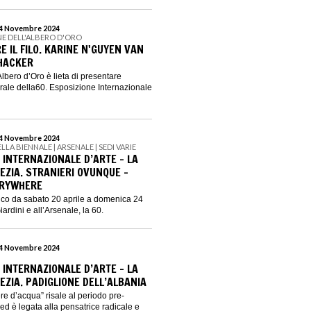
 24 Novembre 2024
E DELL'ALBERO D'ORO
 IL FILO. KARINE N'GUYEN VAN
HACKER
lbero d’Oro è lieta di presentare
ale della60. Esposizione Internazionale
 24 Novembre 2024
ELLA BIENNALE | ARSENALE | SEDI VARIE
 INTERNAZIONALE D’ARTE – LA
EZIA. STRANIERI OVUNQUE –
ERYWHERE
lico da sabato 20 aprile a domenica 24
rdini e all’Arsenale, la 60.
 24 Novembre 2024
 INTERNAZIONALE D’ARTE – LA
EZIA. PADIGLIONE DELL’ALBANIA
ere d’acqua” risale al periodo pre-
 ed è legata alla pensatrice radicale e