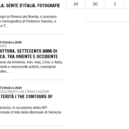
29
30
1
A. GENTE D’ITALIA. FOTOGRAFIE
lungo la Riviera del Brenta, è scenario
de monografica di Federico Garolla, a
e T...
15 Ottobre 2024
RRER
RITTURA. SETTECENTO ANNI DI
CA. TRA ORIENTE E OCCIDENTE
nei da Armenia, Iran, Iraq, Cina, e Italia,
enti e manoscritti antichi, esemplari
otec...
27 Ottobre 2024
ZIA | SPAZIO LAB | SPAZIO AZZIME
ALTERITÀ / THE CONTOURS OF
Venezia, in occasione della 60ª
ionale d’Arte della Biennale di Venezia