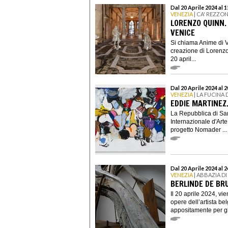
Dal 20 Aprile 2024 al 
VENEZIA
| CA' REZZO
LORENZO QUINN. 
VENICE
Si chiama Anime di V
creazione di Lorenzo
20 april...
Dal 20 Aprile 2024 al
VENEZIA
| LA FUCINA
EDDIE MARTINEZ
La Repubblica di San
Internazionale d'Arte
progetto Nomader ...
Dal 20 Aprile 2024 al
VENEZIA
| ABBAZIA D
BERLINDE DE BRU
Il 20 aprile 2024, v
opere dell’artista b
appositamente per gli