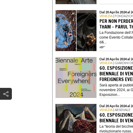
Dal 20 Aprile 2024 al
VENEZIA
| FONDAZION
PER NON PERDERE
THAM – PARUL T
La Fondazione dell’A
come Evento Collater
d&...
Dal 20 Aprile 2024 al
VENEZIA
| GIARDINI D
60. ESPOSIZIONE
BIENNALE DI VEN
FOREIGNERS EV
Sarà aperta al pubb
novembre 2024, ai Gia
Esposizion...
Dal 20 Aprile 2024 al
VENEZIA
| ARSENALE
60. ESPOSIZIONE
BIENNALE DI VEN
La “teoria del bicchi
rivoluzionario russo,