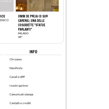
NICO
OMM DE PREJA (O SUR
MENICO
CARERA), UNA DELLE
COSIDDETTE "STATUE
PARLANTI"
MILANO
I
NFO
Chi siamo
Manifesto
Canali e APP
I nostri partner
Comunicati stampa
Contatti e crediti