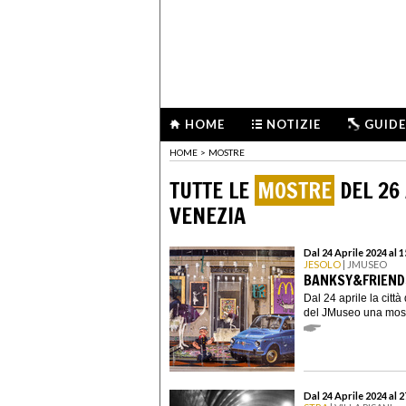
HOME
NOTIZIE
GUIDE
HOME
>
MOSTRE
TUTTE LE
MOSTRE
DEL 26 
VENEZIA
Dal 24 Aprile 2024 al 
JESOLO
| JMUSEO
BANKSY&FRIENDS
Dal 24 aprile la città
del JMuseo una mostr
Dal 24 Aprile 2024 al 