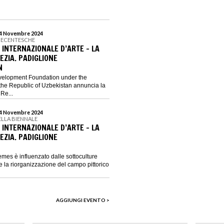
 24 Novembre 2024
QUECENTESCHE
 INTERNAZIONALE D’ARTE – LA
EZIA. PADIGLIONE
N
evelopment Foundation under the
 the Republic of Uzbekistan annuncia la
Re...
 24 Novembre 2024
DELLA BIENNALE
 INTERNAZIONALE D’ARTE – LA
EZIA. PADIGLIONE
emes è influenzato dalle sottoculture
e la riorganizzazione del campo pittorico
AGGIUNGI EVENTO >