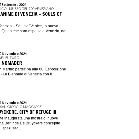
15 Settembre 2024
NICO - MUSEO DEL 700 VENEZIANO
ANIME DI VENEZIA – SOULS OF
enezia – Souls of Venice, la nuova
 Quinn che sarà esposta a Venezia, dal
 20 Novembre 2024
 DEL FUTURO
. NOMADER
 Marino partecipa alla 60. Esposizione
 - La Biennale di Venezia con il
 24 Novembre 2024
I SAN GIORGIO MAGGIORE
YCKERE. CITY OF REFUGE III
iene inaugurata una mostra di nuove
elga Berlinde De Bruyckere concepite
 spazi sac...