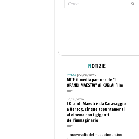
N
OTIZIE
ROMA
| 06/08/2026
ARTE.it media partner de "I
GRANDI MAESTRI" di KUBLAI Film
06/08/2026
I Grandi Maestri: da Caravaggio
a Herzog, cinque appuntamenti
al cinema con i giganti
dell'immaginario
Il nuovo volto del museo fiorentino