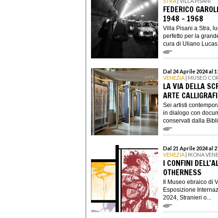
STRA
| VILLA PISANI
FEDERICO GAROLL
1948 – 1968
Villa Pisani a Stra, 
perfetto per la gran
cura di Uliano Lucas 
Dal 24 Aprile 2024 al 
VENEZIA
| MUSEO CO
LA VIA DELLA SC
ARTE CALLIGRAFI
Sei artisti contempora
in dialogo con docum
conservati dalla Bibli
Dal 21 Aprile 2024 al 
VENEZIA
| IKONA VENE
I CONFINI DELL'
OTHERNESS
Il Museo ebraico di 
Esposizione Internaz
2024, Stranieri o...