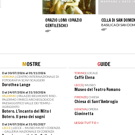
ORAZIO LOMI (ORAZIO
CELLA DI SAN DOME
GENTILESCHI)
BASILICA DI SAN DO
M
OSTRE
G
UIDE
Dal 30/07/2026 al 01/11/2026
TORINO
|
LOCALE
VERONA
| CENTRO INTERNAZIONALE DI
Caffè Elena
FOTOGRAFIA SCAVI SCALIGERI
Dorothea Lange
LECCE
|
MUSEO
Museo del Teatro Romano
Dal 24/07/2026 al 31/10/2026
PALERMO
| PALAZZO BELMONTE RISO -
FIRENZE
|
CHIESA
PALERMO I PARCO ARCHEOLOGICO E
Chiesa di Sant'Ambrogio
PAESAGGISTICO VALLE DEI TEMPLI -
AGRIGENTO
GENOVA
|
OPERA
Botero. L’incanto del Mito I
Giovinetta
Botero. Il peso dei sogni
LEGGI TUTTO >
Dal 24/07/2026 al 31/01/2027
LECCE
| LECCE – MUSEO MUST I COSENZA
– GALLERIA NAZIONALE DI COSENZA