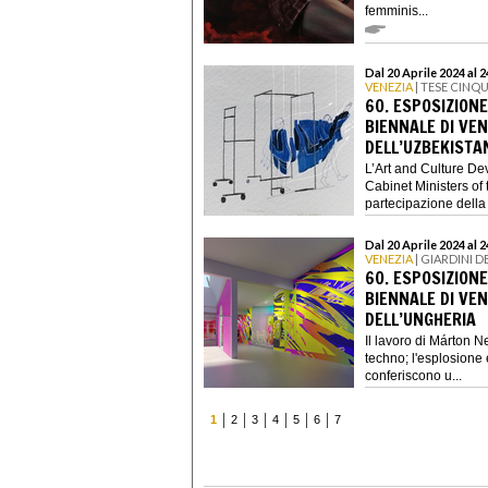
femminis...
Dal 20 Aprile 2024 al
VENEZIA
| TESE CIN
60. ESPOSIZIONE
BIENNALE DI VEN
DELL’UZBEKISTA
L’Art and Culture D
Cabinet Ministers of
partecipazione della 
Dal 20 Aprile 2024 al
VENEZIA
| GIARDINI 
60. ESPOSIZIONE
BIENNALE DI VEN
DELL’UNGHERIA
Il lavoro di Márton N
techno; l'esplosione 
conferiscono u...
1
2
3
4
5
6
7