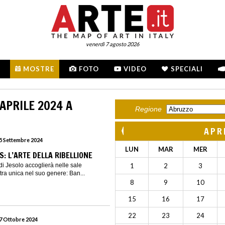
venerdì 7 agosto 2026
MOSTRE
FOTO
VIDEO
SPECIALI
APRILE 2024 A
Regione
APR
15 Settembre 2024
LUN
MAR
MER
: L’ARTE DELLA RIBELLIONE
 di Jesolo accoglierà nelle sale
1
2
3
a unica nel suo genere: Ban...
8
9
10
15
16
17
22
23
24
27 Ottobre 2024